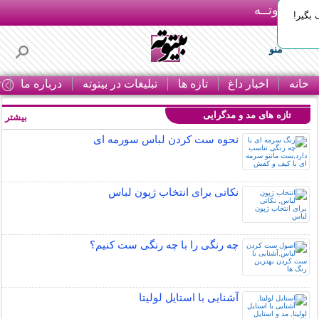
بـیتوتــه
بگیر!
منو
خانه
اخبار داغ
تازه ها
تبلیغات در بیتوته
درباره ما
ت
تازه های مد و مدگرایی
بیشتر »
نحوه ست کردن لباس سورمه ای
نکاتی برای انتخاب ژپون لباس
چه رنگی را با چه رنگی ست کنیم؟
آشنایی با استایل لولیتا