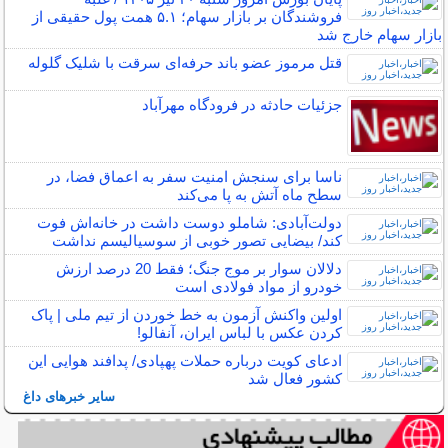
فروشندگان بر بازار سهام؛ ۵.۱ همت پول حقیقی از
بازار سهام خارج شد
قتل مرموز عضو باند حرفه‌ای سرقت با شلیک گلوله
جزئیات حادثه در فرودگاه مهرآباد
ناسا برای سنجش امنیت سفر به اعماق فضا، در
سطح ماه آتش به پا می‌کند
دولت‌آبادی: شاملو دوست داشت در خانه‌اش فوت
کند/ بیضایی تصور خوبی از سوسیالیسم نداشت
دلالان سوار بر موج جنگ؛ فقط 20 درصد ارزش
خودرو از مواد فولادی است
اولین واکنش آزمون به خط خوردن از تیم ملی | پاک
کردن عکس با لباس ایران، آنفالو!
ادعای کویت درباره حملات پهپادی/ پدافند هوایی این
کشور فعال شد
سایر خبرهای داغ