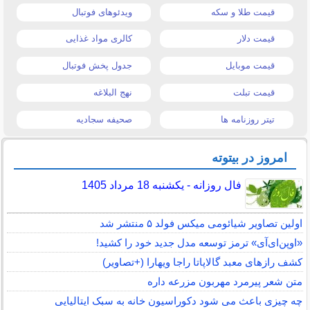
قیمت طلا و سکه
ویدئوهای فوتبال
قیمت دلار
کالری مواد غذایی
قیمت موبایل
جدول پخش فوتبال
قیمت تبلت
نهج البلاغه
تیتر روزنامه ها
صحیفه سجادیه
امروز در بیتوته
فال روزانه - یکشنبه 18 مرداد 1405
اولین تصاویر شیائومی میکس فولد ۵ منتشر شد
«اوپن‌ای‌آی» ترمز توسعه مدل جدید خود را کشید!
کشف رازهای معبد گالاپاتا راجا ویهارا (+تصاویر)
متن شعر پیرمرد مهربون مزرعه داره
چه چیزی باعث می شود دکوراسیون خانه به سبک ایتالیایی