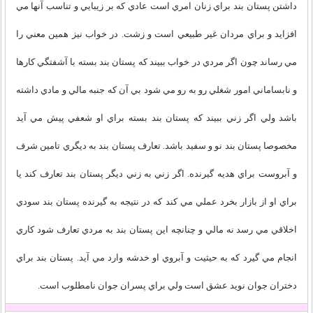
داشتن پستان بند براي زنان امري است عادي که بر زيبايي و تناسب آنها مي
افزايد و براي مردان غير طبيعي است و زشت. در خواب نيز همين معني را
مي رساند چون اگر مردي در خواب ببيند که پستان بند بسته با آشفتگي کارها
و نابساماني امور شغلي رو به رو مي شود بي آن که جنبه مالي و مادي داشته
باشد ولي اگر زني ببيند که پستان بند بسته براي او شعفي پيش مي آيد
مخصوصا پستان بند نو و سفيد باشد. تعارف پستان بند به ديگري تامين شرف
و آبروست براي هديه گيرنده. اگر زني به زني ديگر پستان بند تعارف کند يا
براي او از بازار بخرد عملي مي کند که در نتيجه به گيرنده پستان بند سودي
اخلاقي مي رسد نه مالي و چنانچه اين پستان بند به مردي تعارف شود کاري
انجام مي گيرد که به حيثيت و آبروي او خدشه وارد مي آيد. پستان بند براي
دختران جوان نويد عشق است ولي براي پسران جوان نامطلوب است.