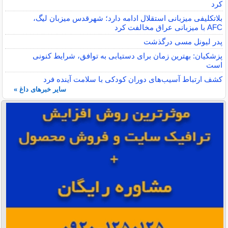
کرد
بلاتکلیفی میزبانی استقلال ادامه دارد؛ شهرقدس میزبان لیگ،
AFC با میزبانی عراق مخالفت کرد
پدر لیونل مسی درگذشت
پزشکیان: بهترین زمان برای دستیابی به توافق، شرایط کنونی
است
کشف ارتباط آسیب‌های دوران کودکی با سلامت آینده فرد
سایر خبرهای داغ »