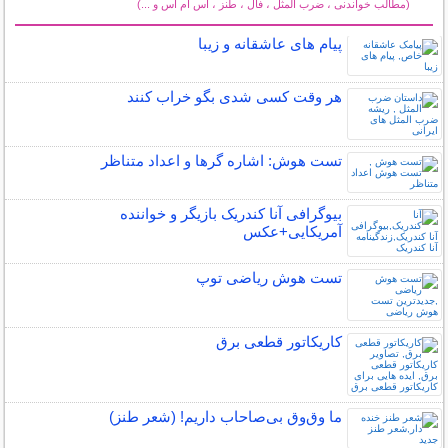
(مطالب خواندنی ، ضرب المثل ، فال ، طنز ، اس ام اس و ...)
سایر مطالب سرگرمی
پیام های عاشقانه و زیبا
هر وقت کسی شدی بگو خراب کنند
تست هوش: اشاره گرها و اعداد متناظر
بیوگرافی آنا کندریک بازیگر و خواننده
آمریکایی+عکس
تست هوش ریاضی توپ
کاریکاتور قطعی برق
ما وق‌وق بی‌صاحاب داریم! (شعر طنز)