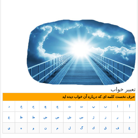
تعبیر خواب
حرف نخست کلمه ای که درباره آن خواب دیده اید
آ
ا
ب
پ
ت
ث
ج
چ
ح
خ
د
ذ
ر
ز
ژ
س
ش
ص
ض
ط
ظ
ع
غ
ف
ق
ك
گ
ل
م
ن
و
ه
ي