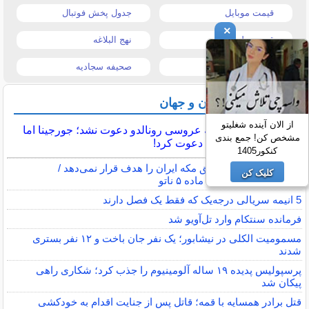
قیمت موبایل
جدول پخش فوتبال
×
قیمت تبلت
نهج البلاغه
تیتر روزنامه ها
صحیفه سجادیه
آخرین اخبار ایران و جهان
از الان آینده شغلیتو
مسی به عروسی رونالدو دعوت نشد؛ جورجینا اما
مشخص کن! جمع بندی
آنتونلا را دعوت کرد!
کنکور1405
وزیر خارجه ترکیه: توافق مکه ایران را هدف قرار نمی‌دهد /
کلیک کن
سازوکار دفاعی مشابه ماده ۵ ناتو
5 انیمه سریالی درجه‌یک که فقط یک فصل دارند
فرمانده سنتکام وارد تل‌آویو شد
مسمومیت الکلی در نیشابور؛ یک نفر جان باخت و ۱۲ نفر بستری
شدند
پرسپولیس پدیده ۱۹ ساله آلومینیوم را جذب کرد؛ شکاری راهی
پیکان شد
قتل برادر همسایه با قمه؛ قاتل پس از جنایت اقدام به خودکشی