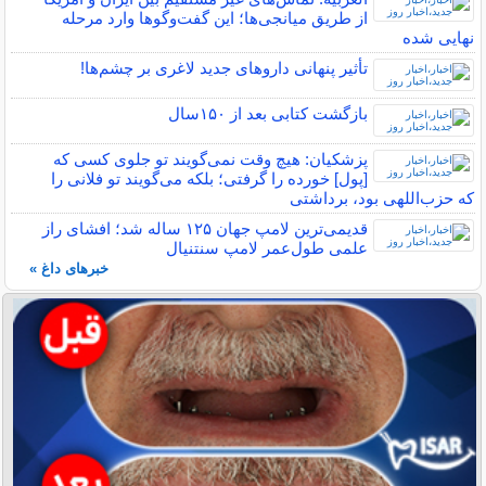
از طریق میانجی‌ها؛ این گفت‌و‌گو‌ها وارد مرحله
نهایی شده
تأثیر پنهانی داروهای جدید لاغری بر چشم‌ها!
بازگشت کتابی بعد از ۱۵۰سال
پزشکیان: هیچ وقت نمی‌گویند تو جلوی کسی که
[پول] خورده را گرفتی؛ بلکه می‌گویند تو فلانی را
که حزب‌اللهی بود، برداشتی
قدیمی‌ترین لامپ جهان ۱۲۵ ساله شد؛ افشای راز
علمی طول‌عمر لامپ سنتنیال
خبرهای داغ »