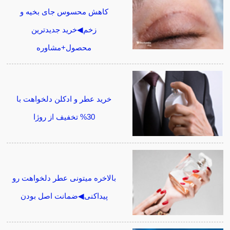
کاهش محسوس جای بخیه و
زخم◀خرید جدیدترین
محصول+مشاوره
خرید عطر و ادکلن دلخواهت با
30% تخفیف از روژا
بالاخره میتونی عطر دلخواهت رو
پیداکنی◀ضمانت اصل بودن