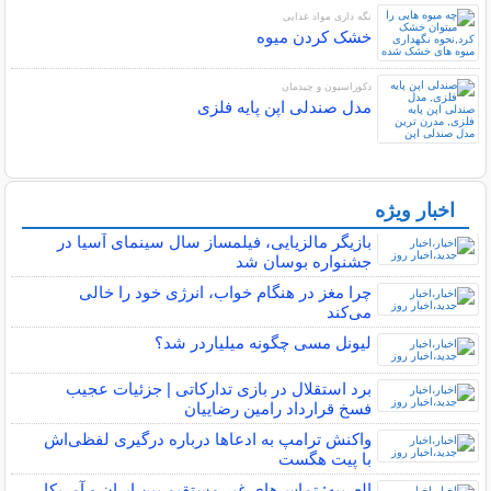
نگه داری مواد غذایی
خشک کردن میوه
دکوراسیون و چیدمان
مدل صندلی اپن پایه فلزی
اخبار ویژه
پربیننده های خبر
بازیگر مالزیایی، فیلمساز سال سینمای آسیا در
جشنواره بوسان شد
چرا مغز در هنگام خواب، انرژی خود را خالی
می‌کند
لیونل مسی چگونه میلیاردر شد؟
برد استقلال در بازی تدارکاتی | جزئیات عجیب
فسخ قرارداد رامین رضاییان
واکنش ترامپ به ادعاها درباره درگیری لفظی‌اش
با پیت هگست
العربیه: تماس‌های غیر مستقیم بین ایران و آمریکا