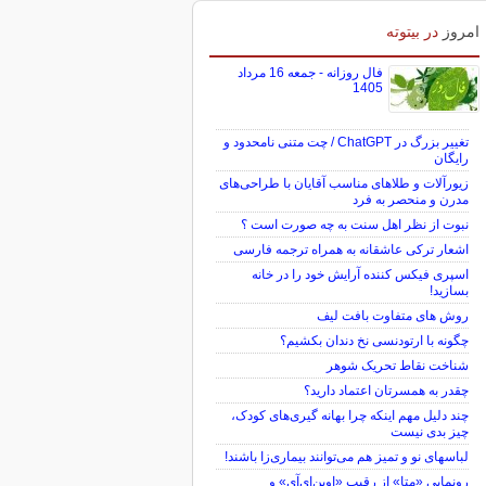
امروز
در بیتوته
فال روزانه - جمعه 16 مرداد
1405
تغییر بزرگ در ChatGPT / چت متنی نامحدود و
رایگان
زیورآلات و طلاهای مناسب آقایان با طراحی‌های
مدرن و منحصر به فرد
نبوت از نظر اهل سنت به چه صورت است ؟
اشعار ترکی عاشقانه به همراه ترجمه فارسی
اسپری فیکس کننده آرایش خود را در خانه
بسازید!
روش های متفاوت بافت لیف
چگونه با ارتودنسی نخ دندان بکشیم؟
شناخت نقاط تحریک شوهر
چقدر به همسرتان اعتماد دارید؟
چند دلیل مهم اینکه چرا بهانه گیری‌های کودک،
چیز بدی نیست
لباس‎های نو و تمیز هم می‌توانند بیماری‌زا باشند!
رونمایی «متا» از رقیب «اوپن‌ای‌آی» و