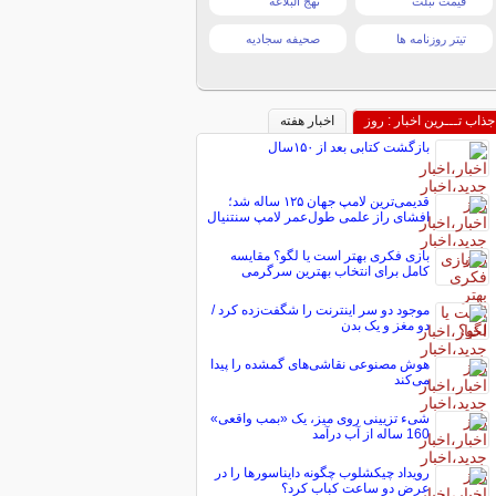
قیمت تبلت
نهج البلاغه
تیتر روزنامه ها
صحیفه سجادیه
جذاب تـــرین اخبار : روز
اخبار هفته
بازگشت کتابی بعد از ۱۵۰سال
قدیمی‌ترین لامپ جهان ۱۲۵ ساله شد؛
افشای راز علمی طول‌عمر لامپ سنتنیال
بازی فکری بهتر است یا لگو؟ مقایسه
کامل برای انتخاب بهترین سرگرمی
موجود دو سر اینترنت را شگفت‌زده کرد /
دو مغز و یک بدن
هوش مصنوعی نقاشی‌های گمشده را پیدا
می‌کند
شیء تزیینی روی میز، یک «بمب واقعی»
160 ساله از آب درآمد
رویداد چیکشلوب چگونه دایناسورها را در
عرض دو ساعت کباب کرد؟