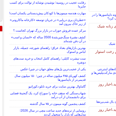
رقابت عجیب در روسیه؛ نوشیدن نوشابه از توالت برای کسب
جایزه!
مهارت هندسه میمون‌ها با کودکان پیش‌دبستانی یکسان است!
 دایناسورها را در
 کرد؟
«عطردان پری دریایی» در جریان توسعه «کارخانه ماکارونی»
از زیر خاک بیرون آمد
مرکز عمده فروش جوراب در بازار بزرگ تهران کجاست ؟
کشف مقبرۀ سنگ‌چین‌شدۀ 3500 ساله که «انسان و اسب»
در آن دفن شده‌اند
بهترین بازارهای بغداد عراق؛ راهنمای شورجه، جمیله، بازار
لباس و استوک
ست تیشرت کاپلی؛ راهنمای کامل انتخاب و خرید ست‌های
دونفره
‌های اینترنتی
یکی از عجیب‌ترین پل‌های معلق جهان در چین/ عکس
‌ی مارکت‌پلیس‌ها و
کشف کهربای ۳۸۵ میلیون ساله در چین؛ ۱۵۰ میلیون سال
قدیمی‌تر از دایناسورها
گاماوال بهترین سایت برای خرید تابلو دکوراتیو
شهاب‌سنگی که سقف خانه را سوراخ کرد، یک گنجینۀ فضایی
برای دانشمندان از آب درآمد
بال شب‌پره‌ها
کشف پنجمین گونه میمون در ۷۵ سال گذشته
رونمایی از ترندهای جدید ساعت مچی در سال 2026؛
مدل‌هایی که بازار را متحول کردند