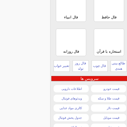
فال حافظ
فال انبیاء
استخاره با قرآن
فال روزانه
طالع بینی
فال روز
فال چوب
تعبیر خواب
هندی
تولد
سرویس ها
قیمت خودرو
اطلاعات دارویی
قیمت طلا و سکه
ویدئوهای فوتبال
قیمت دلار
کالری مواد غذایی
قیمت موبایل
جدول پخش فوتبال