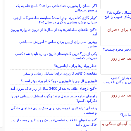
اگر انسان را بخوریم، چه اتفاقی می‌افتد؟ پاسخ علم به یک
پرسش جنجالی
پستانداران آمریکای شمالی چگونه ۲٫۸
کای جنوبی را فتح
کولر گازی کدام برند بهتر است؟ مقایسه سامسونگ، ال‌جی،
جنرال، بوش، هیتاچی و گری در سال ۱۴۰۵
«گنج طلاهای سلطنتی» بعد از سال‌ها از درون «دیوار» بیرون
آمد
بهترین سم برای از بین بردن ساس + آموزش سمپاشی
ساس
ی دختر مجرد چیست؟
یکی از بزرگ‌ترین گنجینه‌های تاریخ دوباره ناپدید شد؛ کسی
نمی‌داند کجاست
خطر پولدارها برای دایناسورها!
مقایسه ۵ کالای کاربردی برای استایل، زیبایی و سفر
خبندان؛ کشف
تلویزیون ال‌ جی یا تلویزیون دوو؟ کدام برند بهتر است؟
‌ پرندگان با قدمت
«گنج تاج‌های طلایی» بعد از 3400 سال از زیر خاک بیرون آمد
راهنمای جامع خرید صندل ترند؛ چگونه استایل تابستانی خود را
دگرگون کنیم؟
پنکه آبی؛ راهکاری کم‌مصرف برای خنک‌سازی فضاهای خانگی
و صنعتی
ما چرا؟
گنج سکه‌های «خلافت عباسی» در یک روستا در روسیه از زیر
خاک بیرون آمد