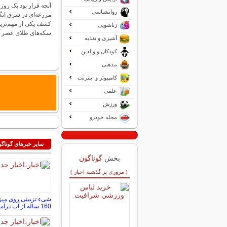
آنچه قرار بود یک روز
روانشناسی
مزرعه‌ای در شرق انگ
کشف یکی از مهم‌ترین
زناشویی
سکه‌های طلای عصر 
آشپزی و تغذیه
کودکان و والدین
مذهبی
کامپیوتر و اینترنت
علمی
ورزش
مجله خودرو
سایر خبرهای گوناگ
بخش
گوناگون
( مروری بر گذشته اخبار )
شیء تزیینی روی میز
160 ساله از آب درآمد