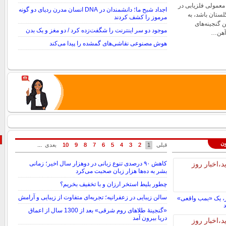
 معمولی فلزیابی در
اجداد شبح ما؛ دانشمندان در DNA انسان مدرن ردپای دو گونه
لستان باشد، به
مرموز را کشف کردند
 گنجینه‌های
موجود دو سر اینترنت را شگفت‌زده کرد / دو مغز و یک بدن
آهن…
هوش مصنوعی نقاشی‌های گمشده را پیدا می‌کند
ون
قبلی
قبلی
1
1
2
2
3
3
4
4
5
5
6
6
7
7
8
8
9
9
10
10
بعدی
بعدی
...
...
کاهش ۹۰ درصدی تنوع زبانی در دوهزار سال اخیر؛ زمانی
بشر به ده‌ها هزار زبان صحبت می‌کرد
چطور بلیط استخر ارزان‌ و با تخفیف بخریم؟
سالن زیبایی در زعفرانیه؛ تجربه‌ای متفاوت از زیبایی و آرامش
، یک «بمب واقعی»
«گنجینۀ طلاهای روم شرقی» بعد از 1300 سال از اعماق
دریا بیرون آمد