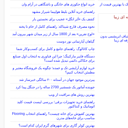
 با بهترین قیمت از
خرید انواع جکوزی های خانگی و باشگاهی در آرام وان
راهنمای خرید آنلاین بلیط هواپیما شیراز مشهد
کشف یک «اَبَر انگل» عجیب برای نخستین بار
نحوه مصرف قارچ شیتاکه: راهنمای کامل از خام تا پخته
«لوح نفرین» بعد از 1800 سال از زیر میدان شهر بیرون آمد
ف ابریشمی بدون
‌ ای زیبا
گیاهان آپارتمانی نور دوست
چاپ کاتالوگ: راهنمای جامع و کامل برای کسب‌وکار شما
​دستگاه فایبر مارکینگ؛ چرا این فناوری به انتخاب اول صنایع
برای حکاکی دائمی تبدیل شده است؟
خرید لوازم آرایشی تک و عمده؛ چگونه یک فروشگاه معتبر و
مطمئن انتخاب کنیم؟
پیرترین موجود جهان در آستانه ۲۰۰ سالگی خبرساز شد
جوینده آماتور یک شمشیر 2700 ساله را در جنگل پیدا کرد
بهترین روش های مراقبت از ویپ
راهنمای خرید تجهیزات برقی؛ بررسی لیست قیمت کلید
اتوماتیک و کنتاکتور
بهترین کفپوش برای خانه چیست؟ راهنمای انتخاب Flooring
مناسب برای خانه‌های مدرن
بهترین کولر گازی برای شهرهای گرم ایران کدام است؟