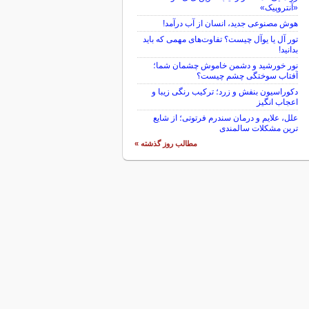
«آنتروپیک»
هوش مصنوعی جدید، انسان از آب درآمد!
تور آل یا یوآل چیست؟ تفاوت‌های مهمی که باید
بدانید!
نور خورشید و دشمن خاموش چشمان شما؛
آفتاب سوختگی چشم چیست؟
دکوراسیون بنفش و زرد؛ ترکیب رنگی زیبا و
اعجاب انگیز
علل، علایم و درمان سندرم فرتوتی؛ از شایع
ترین مشکلات سالمندی
مطالب روز گذشته »