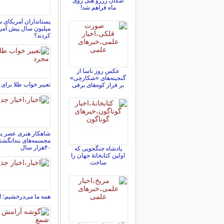
امکان رزرو هتل روی
ماه فراهم شد!
میلیون سال پیش آمری
کردند؟
عکس روز ناسا از
گنجینه‌های «شکارچی»
تعبیر خواب طلا برا
بر فراز کوه‌های برفی
شاهکار هنری عصر ی
مجسمه‌های بندانگشتی
۴۰هزار سال
پادشاه جنگجویی که
اولین کتابخانۀ جهان را
ساخت
همه ما می‌درخشیم؛ ا