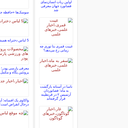
اولین ربات انسان‌نمای
فضانورد جهان معرفی
شد
سوسک‌ها «حافظه جمع
5 لباس دخترانه همیشه ترند
غیبت قمری بتا توری چه
زمانی رخ می‌دهد؟
معرفی پارسی پودر؛
پروتئین پگاه و مکمل
ناسا در آستانه بازگشت
به ماه؛ فضانوردان
آرتمیس ۲ در قرنطینه
قرار گرفته‌اند
واکاوی یک افسانه؛ آیا
درحال انقراض است؟