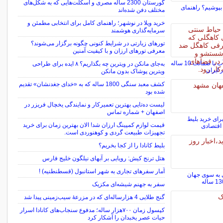
گورستان 2300 ساله مصری و اسکلت‌هایی که به شکل‌های
بپوشیم؟ راهنمای
مختلف دفن شده‌اند
خرید ویلا در نوشهر؛ راهنمای کامل برای انتخابی مطمئن و
سرمایه‌گذاری هوشمند
تورهای زیارتی در شرایط کنونی چگونه برگزار می‌شوند؟
معرفی تورهای ارزان و با کیفیت آمنین
خرید کاهگل نانو ضد آب با ضمانت 10 ساله
به‌جای مانکن در ویترین چه بگذاریم؟ ۸ ایده برای طراحی
 ایران
ویترین پوشاک بدون مانکن
کشف معبد سنگی 1800 ساله که به «خدای جغدنشان» تقدیم
شده بود
لیست ده‌تایی بهترین تعمیرکار و نمایندگی یخچال فریزر در
اصفهان + شماره تماس
رای خرید بلیط
قیمت لوازم کمپینگ ارزان شد! الان بهترین زمان برای خرید
اقتصادی
تجهیزات طبیعت‌ گردی و کوهنوردی است.
بلیط کانادا را از کجا بخریم؟
هتل ترنج کیش: رویایی بر آبهای نیلگون خلیج فارس
آمار سفرهای تجاری به شهر استانبول (قسطنطنیه) !
 به سوی جهان
سفر به جهنم شیشه‌ای مکزیک
گنج طلایی 4 هزارساله‌ای که در مزرعۀ سیب‌زمینی پیدا شد
کپسول زمان ۷۰۰هزار ساله؛ مدفوع سنجاب‌های کانادا اسرار
حیات عصر یخبدان را آشکار کرد