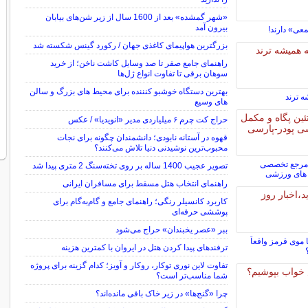
«شهر گمشده» بعد از 1600 سال از زیر شن‌های بیابان
بیرون آمد
ی» دارند!
بزرگترین هواپیمای کاغذی جهان / رکورد گینس شکسته شد
راهنمای جامع صفر تا صد وسایل کاشت ناخن؛ از خرید
سوهان برقی تا تفاوت انواع ژل‌ها
بهترین دستگاه خوشبو کنننده برای محیط های بزرگ و سالن
های وسیع
حراج کت چرم ۶ میلیاردی مدیر «انویدیا» / عکس
قهوه در آستانه نابودی؛ دانشمندان چگونه برای نجات
محبوب‌ترین نوشیدنی دنیا تلاش می‌کنند؟
 مرجع تخصصی
تصویر عجیب 1400 ساله بر روی تخته‌سنگ 2 متری پیدا شد
‌ های ورزشی
راهنمای انتخاب هتل مسقط برای مسافران ایرانی
کاربرد کانسیلر رنگی؛ راهنمای جامع و گام‌به‌گام برای
پوششی حرفه‌ای
ببر «عصر یخبندان» حراج می‌شود
 موی قرمز واقعاً
ترفندهای پیدا کردن هتل در ایروان با کمترین هزینه
تفاوت لاین نوری توکار، روکار و آویز؛ کدام گزینه برای پروژه
شما مناسب‌تر است؟
چرا «گنج‌ها» در زیر خاک باقی مانده‌اند؟