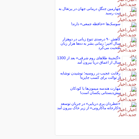
چهارمین جنگلِ درمانی جهان در پرتغال به
ثبت رسید
سوسک‌ها «حافظه جمعی» دارند!
کاهش ۹۰ درصدی تنوع زبانی در دوهزار
سال اخیر؛ زمانی بشر به ده‌ها هزار زبان
صحبت می‌کرد
«گنجینۀ طلاهای روم شرقی» بعد از 1300
سال از اعماق دریا بیرون آمد
رقابت عجیب در روسیه؛ نوشیدن نوشابه
از توالت برای کسب جایزه!
مهارت هندسه میمون‌ها با کودکان
پیش‌دبستانی یکسان است!
«عطردان پری دریایی» در جریان توسعه
«کارخانه ماکارونی» از زیر خاک بیرون آمد