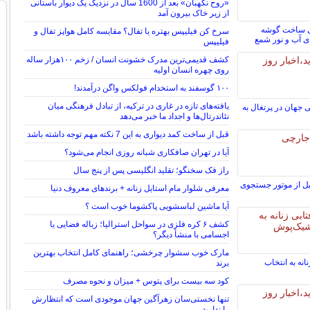
«روح نگهبان» بعد از 1600 سال در نزدیک یک دیوار باستانی
از زیر خاک بیرون آمد
رای ساخت گوشه
سرخ کن فیلیپس بهتره یا تفال؟ مقایسه کامل هواپز تفال و
ای آب و نور شمع
فیلیپس
کشف قدیمی‌ترین مدرک خشونت انسان / زخم ۱۰۰هزار ساله
روی چهره انسان اولیه
۱۰۰ گوسفند به استخدام فولکس واگن درآمدند!
یافته‌های تازه در غاری در ترکیه، از تبادل فرهنگی میان
 جهان در پرتغال به
نئاندرتال‌ها و اجداد ما خبر می‌دهد
قبل از ساخت کمد دیواری به این 7 نکته مهم توجه داشته باشد
آیا در تهران صافکاری شبانه روزی انجام می‌شود؟
راز فک سخنگو؛ تقلید انگلیسی پس از پنج سال
مبل از موتور جستجوی
معرفی شلوار مام استایل زنانه + برندهای معروف دنیا
آیا ماشین لباسشویی پاکشوما خوب است ؟
کشف ۶ کره فلزی در سواحل استرالیا؛ زباله فضایی یا
اجسامی با منشأ دیگر؟
مارک خوب سشوار چرخشی؛ راهنمای کامل انتخاب بهترین
انه به انتخاب
برند
کود سه بیست برای پتوس + میزان و نحوه مصرف
تنها نخستی‌سان زهرآگین جهان موجودی است که انتظارش
را ندارید