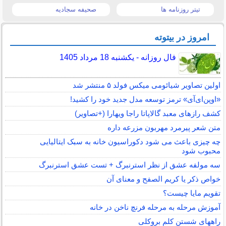
تیتر روزنامه ها
صحیفه سجادیه
امروز در بیتوته
فال روزانه - یکشنبه 18 مرداد 1405
اولین تصاویر شیائومی میکس فولد ۵ منتشر شد
«اوپن‌ای‌آی» ترمز توسعه مدل جدید خود را کشید!
کشف رازهای معبد گالاپاتا راجا ویهارا (+تصاویر)
متن شعر پیرمرد مهربون مزرعه داره
چه چیزی باعث می شود دکوراسیون خانه به سبک ایتالیایی
محبوب شود
سه مولفه عشق از نظر استرنبرگ + تست عشق استرنبرگ
خواص ذکر یا کریم الصفح و معنای آن
تقویم مایا چیست؟
آموزش مرحله به مرحله فرنچ ناخن در خانه
راههای شستن کلم بروکلی