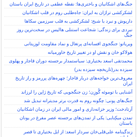
جنگ‌های اشکانیان و باختری‌ها: نقطه عطفی در تاریخ ایران باستان
لشکرکشی تراژان به ایران: جاه‌طلبی روم در قلب اشکانیان
داریوش و نبرد با شبح: لشکرکشی به قلب سرزمین سکاها
نبردی برای زندگی: شجاعت استنلی هالیس در سخت‌ترین روز
جنگ
ویریاتو: جنگجوی افسانه‌ای پرتغال و نماد مقاومت لوزیتانی
هولاکو خان و نقش او در تغییر تاریخ خاورمیانه
محمدتقی اسعد بختیاری: سیاستمدار برجسته دوران قاجار و پهلوی
سیزده بدر(تاریخچه سیزده بدر)
معروف‌ترین خواجه‌های دربار قاجار؛ چهره‌های پررمز و راز تاریخ
ایران
آشنایی با توموئه گُوزِن؛ زن جنگجویی که تاریخ ژاپن را لرزاند
جنگ‌های پونی: چگونه روم به قدرت برتر مدیترانه تبدیل شد
آرتادخت؛ وزیر خزانه‌داری و امور مالی ایران در زمان اشکانیان
تمدن میکِنایی: یکی از تمدن‌های برجسته عصر مفرغ در یونان
باستان
زندگینامه علی‌قلی‌خان سردار اسعد: از ایل بختیاری تا قصر