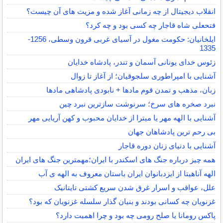
انقلاب دیجیتال از چه زمانی آغاز شده و مزیت های آن چیست؟
فتحعلی شاه قاجار چه کسی بود و چه کرد؟
ایلخانیان: حکومت مغول در آسیای غربی قرون وسطی، 1256-
1335
زئوس خدای یونانی آسمان و تندر، پادشاه خدایان
آشنایی با امپراطوری سلجوقیان؛ از آغاز تا زوال
زبان، مذهب و تمدن قوم مادها + نابودی پادشاهی مادها
نبرد صخره های سرخ؛ سرنوشت سازترین نبرد چین
آشنایی با الهه مهر یا میترا از خدایان محبوب و کهن آریایی مهر
بی رحم ترین پادشاهان جهان
آشنایی با دنیای زنان دوره قاجار
همه چیز درباره جنگ های اسکندر با ایران؛مهمترین جنگ های ایران
الهه آناهیتا از ایزدبانوان ایران باستان معروف به الهه ی آب
علل، عواقب و اسرار غرق شدن سریع کشتی تایتانیک
غزنویان چه کسانی بودند و بنیان گذار سلسله غزنویان که بود؟
پاکس رومانا یا صلح رومی چه بود و چرا اهمیت دارد؟