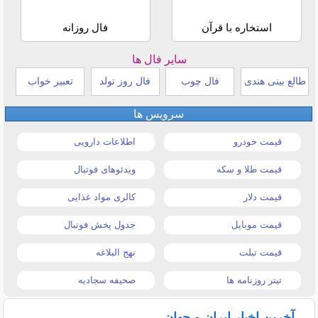
استخاره با قرآن
فال روزانه
سایر فال ها
طالع بینی هندی
فال چوب
فال روز تولد
تعبیر خواب
سرویس ها
قیمت خودرو
اطلاعات دارویی
قیمت طلا و سکه
ویدئوهای فوتبال
قیمت دلار
کالری مواد غذایی
قیمت موبایل
جدول پخش فوتبال
قیمت تبلت
نهج البلاغه
تیتر روزنامه ها
صحیفه سجادیه
آخرین اخبار ایران و جهان