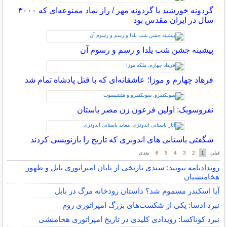
گردونه خورشید یا گردونه مهر / راز نماد ممنوعه‌ای که ۳۰۰۰
سال در ایران مقدس بود
پیشینه جشن شب یلدا و رسم و رسوم آن
فرهاد چهارم و موزا؛ عاشقانه‌ای که با قتل پادشاه تمام شد
نفروسوبک: اولین فرعون زن مصر باستان
شگفتی باستانی های اندونزی که تاریخ را بازنویسی کردند
قبلی
قبلی
1
1
2
2
3
3
4
4
5
5
6
6
بعدی
بعدی
رویدادنامه نبونید: سندی تاریخی از پایان امپراتوری بابل و ظهور
هخامنشیان
آیا اسکندر مسموم شد؟ داستان رودخانه مرگ در بابل
نبرد ادسا: یکی از شکست‌های بزرگ امپراتوری روم
نبرد کوناکسا: رویدادی کلیدی در تاریخ امپراتوری هخامنشی