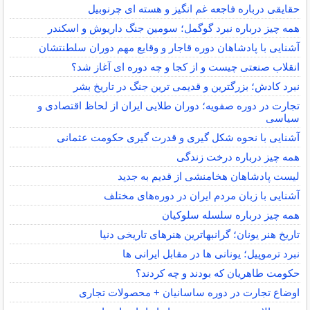
حقایقی درباره فاجعه غم انگیز و هسته ای چرنوبیل
همه چیز درباره نبرد گوگمل؛ سومین جنگ داریوش و اسکندر
آشنایی با پادشاهان دوره قاجار و وقایع مهم دوران سلطنتشان
انقلاب صنعتی چیست و از کجا و چه دوره ای آغاز شد؟
نبرد کادش؛ بزرگترین و قدیمی ترین جنگ در تاریخ بشر
تجارت در دوره صفویه؛ دوران طلایی ایران از لحاظ اقتصادی و
سیاسی
آشنایی با نحوه شکل گیری و قدرت گیری حکومت عثمانی
همه چیز درباره درخت زندگی
لیست پادشاهان هخامنشی از قدیم به جدید
آشنایی با زبان مردم ایران در دوره‌های مختلف
همه چیز درباره سلسله سلوکیان
تاریخ هنر یونان؛ گرانبهاترین هنرهای تاریخی دنیا
نبرد ترموپیل؛ یونانی ها در مقابل ایرانی ها
حکومت طاهریان که بودند و چه کردند؟
اوضاع تجارت در دوره ساسانیان + محصولات تجاری