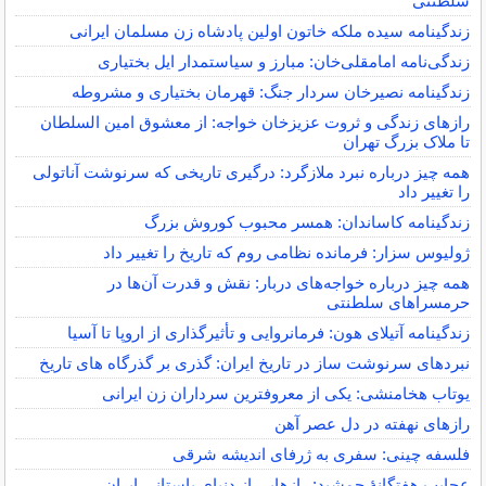
سلطنتی
زندگینامه سیده ملکه خاتون اولین پادشاه زن مسلمان ایرانی
زندگی‌نامه امامقلی‌خان: مبارز و سیاستمدار ایل بختیاری
زندگینامه نصیرخان سردار جنگ: قهرمان بختیاری و مشروطه
رازهای زندگی و ثروت عزیزخان خواجه: از معشوق امین السلطان
تا ملاک بزرگ تهران
همه چیز درباره نبرد ملازگرد: درگیری تاریخی که سرنوشت آناتولی
را تغییر داد
زندگینامه کاساندان: همسر محبوب کوروش بزرگ
ژولیوس سزار: فرمانده نظامی روم که تاریخ را تغییر داد
همه چیز درباره خواجه‌های دربار: نقش و قدرت آن‌ها در
حرمسراهای سلطنتی
زندگینامه آتیلای هون: فرمانروایی و تأثیرگذاری از اروپا تا آسیا
نبردهای سرنوشت ساز در تاریخ ایران: گذری بر گذرگاه های تاریخ
یوتاب هخامنشی: یکی از معروفترین سرداران زن ایرانی
رازهای نهفته در دل عصر آهن
فلسفه چینی: سفری به ژرفای اندیشه شرقی
عجایب هفتگانهٔ جمشید: رازهایی از دنیای باستانی ایران