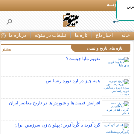
بـیتوتــه
رین
منو
خانه
اخبار داغ
تازه ها
تبلیغات در بیتوته
درباره ما
ت
تازه های تاریخ و تمدن
بیشتر »
تقویم مایا چیست؟
همه چیز درباره دوره رنسانس
افزایش قیمت‌ها و شورش‌ها در تاریخ معاصر ایران
گردآفرید یا گُردآفرین؛ پهلوان زن سرزمین ایران