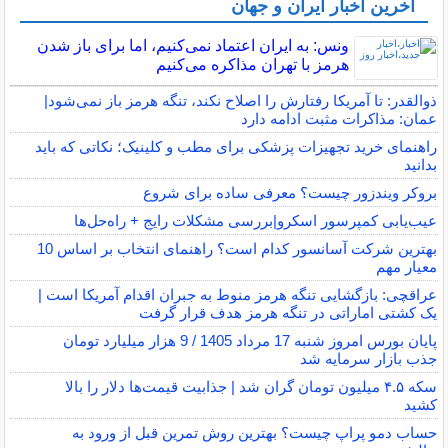
آخرین اخبار ایران و جهان
ونس: به ایران اعتماد نمی‌کنیم، اما برای باز شدن
هرمز با تهران مذاکره می‌کنیم
ذوالقدر: تا آمریکا رفتارش را اصلاح نکند، تنگه هرمز باز نمی‌شود|
عمان: مذاکرات مثبت ادامه دارد
راهنمای خرید تجهیزات پزشکی برای مطب و کلینیک؛ نکاتی که باید
بدانید
بروکر ویندزور چیست؟ معرفی ساده برای شروع
عیب‌یابی کمپرسور اسکرو|بررسی مشکلات رایج + راه‌حل‌ها
بهترین شرکت آسانسور کدام است؟ راهنمای انتخاب بر اساس 10
معیار مهم
عراقچی: بازگشایی تنگه هرمز منوط به جبران اقدام آمریکا است |
یک کشتی اماراتی در تنگه هرمز هدف قرار گرفت
پایان بورس امروز شنبه 17 مرداد 1405 / 9 هزار میلیارد تومان
جذب بازار سرمایه شد
سکه ۴.۵ میلیون تومان گران شد | جذابیت قیمت‌ها دلار را بالا
کشید
حساب دمو پراپ چیست؟ بهترین روش تمرین قبل از ورود به