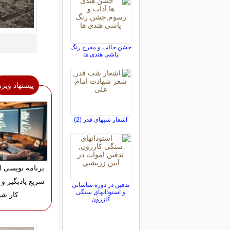
جشن جالب و مفرح رنگ
پاشی هندی ها
پیشنهاد ویژه
اشعار شبهای قدر (2)
برنامه نویسی ان
سریع یادبگیر و و
تدفين در دوره ساساني
و استودانهای سنگی
کار شو
کازرون