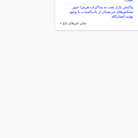
است؟
واکنش بازار نفت به مذاکرات هرمز/ عبور
نفتکش‌های عربستان از باب‌المندب با وجود
تهدید انصارالله
سایر خبرهای داغ »