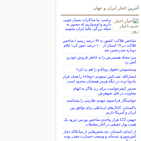
آخرین
اخبار ایران و جهان
ترامپ: ما مذاکرات بسیار خوبی
داریم و امیدواریم که مجبور به
حمله بزرگی علیه ایران نشویم
شاخص فلاکت کشور به ۹۶ درصد رسید / شاخص
فلاکت در ۱۹ استان از ۱۰۰ درصد عبور کرد؛ ایلام
دوباره صدرنشین شد
مرد معتاد همسرش را به خاطر فروش خودرو
آتش زد
وینیسیوس حقوق رونالدو را هم رد کرد!
انصارالله: نفت‌کش سعودی «وفاء» را هدف قرار
دادیم/ تردد در تنگه هرمز همچنان محدود است
صدور کیفرخواست برای زن بلاگر به اتهام
معاونت در قتل شوهرش
خواستگار فرانسوی مهدی طارمی را بشناسید
پاکستان: کانال‌های ارتباطی برای توافق بین
ایران و آمریکا داریم
جهش 122 هزار واحدی شاخص بورس؛ ورود یک
همت پول حقیقی در آغاز معاملات
از ابتدای تابستان، چه بخش‌هایی از میانکاله دچار
آتش‌سوزی شده‌اند و وسعت خسارت چقدر بوده