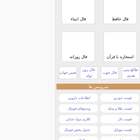
فال حافظ
فال انبیاء
استخاره با قرآن
فال روزانه
طالع بینی
فال روز
فال چوب
تعبیر خواب
هندی
تولد
سرویس ها
قیمت خودرو
اطلاعات دارویی
قیمت طلا و سکه
ویدئوهای فوتبال
قیمت دلار
کالری مواد غذایی
قیمت موبایل
جدول پخش فوتبال