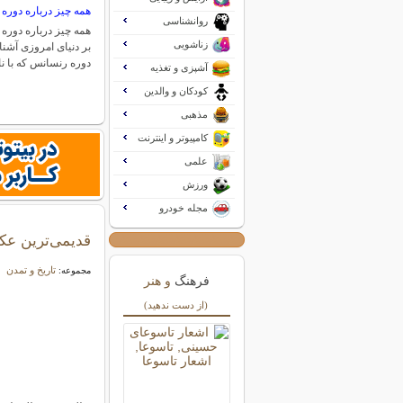
همه چیز درباره دوره
روانشناسی
همه چیز درباره دوره 
زناشویی
بر دنیای امروزی آشن
دوره رنسانس که با ن
آشپزی و تغذیه
کودکان و والدین
مذهبی
کامپیوتر و اینترنت
علمی
ورزش
مجله خودرو
قدیمی‌ترین عک
تاریخ و تمدن
مجموعه:
فرهنگ
و هنر
(از دست ندهید)