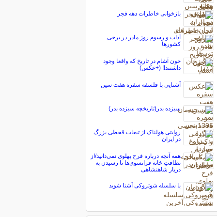
بازخوانی خاطرات دهه فجر
آداب و رسوم روز مادر در برخی
کشورها
خون آشام در تاریخ که واقعا وجود
داشتند!! (+عکس)
آشنایی با فلسفه سفره هفت سین
سیزده بدر(تاریخچه سیزده بدر)
روایتی هولناک از تبعات قحطی بزرگ
در ایران
همه آنچه درباره فرح پهلوی نمی‌دانید/از
نظافتِ خانه فرانسوی‌ها تا رسیدن به
دربار شاهنشاهی
با سلسله شوتروکی آشنا شوید