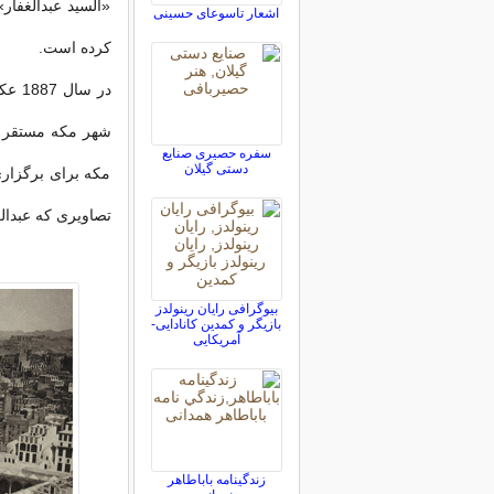
«السید عبدالغفا
اشعار تاسوعای حسینی
کرده است.
در س
شهر مکه مستقر کر
سفره حصیری صنایع
دستی گيلان
مکه برای برگزاری
تصاویری که عبدال
بیوگرافی رایان رینولدز
بازیگر و کمدین کانادایی-
آمریکایی
زندگينامه باباطاهر