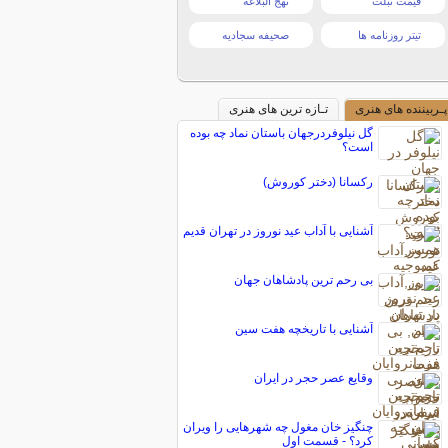
قیمت تبلت
نهج البلاغه
تیتر روزنامه ها
صحیفه سجادیه
پـربیننده های هنری
تـازه ترین های هنری
گل نیلوفردرجهان باستان نماد چه بوده
است؟
رکسانا (دختر کوروش)
آشنایی با آداب عید نوروز در تهران قدیم
بی رحم ترین پادشاهان جهان
آشنایی با تاریخچه هفت سین
وقایع عصر حجر در ایران
چنگیز خان مغول چه شهرهایی را ویران
کرد؟ - قسمت اول