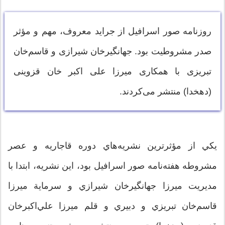
روزنامه صور اسرافیل از جراید معروف، مهم و مؤثر
صدر مشروطیت بود. جهانگیرخان شیرازی و قاسم‌خان
تبریزی با همکاری میرزا علی اکبر خان قزوینی
(دهخدا) منتشر می‌کردند.
يكي از مؤثرترين نشريه‌هاي دوره قاجاريه و عصر
مشروطه هفته‌نامه صور اسرافيل بود، اين نشريه، ابتدا با
مديريت ميرزا جهانگير‌خان شيرازي و سرماية ميرزا
قاسم‌خان تبريزي و دبيري و قلم ميرزا علي‌اكبرخان