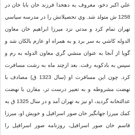
علي اكبر دخو، معروف به دهخدا فرزند خان بابا خان در
1258 ش متولد شد. وي تحصيلاتش را در مدرسه سياسي
تهران تمام كرد و مدتي نزد ميرزا ابراهيم خان معاون
الدوله كاشي به سر برد و به همراه او عازم بالكان شد و
گويا از آنجا به عنوان منشي گري معاون الدوله به رم و
سپس به بادكوبه رفت. بعد ازچند ماه به رشت مسافرت
كرد. چون اين مسافرت او (سال 1323 ق) مصادف با
نهضت مشروطه و به تعبير درست تر، مقارن با نهضت
عدالتخانه گرديد، او نيز به تهران آمد و در سال 1325 ق به
كمك ميرزا جهانگير خان صور اسرافيل و خويش او، ميرزا
قاسم خان صور اسرافيل، روزنامه صور اسرافيل را