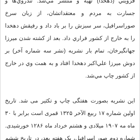
قزويني (دهخدا) تهيه و منتشر مي‌شد. تندروي‌ها و
جسارت به مردم و معتقداتشان، از زبان سرخ
صوراسرافيل، سر سبزش را بر باد داد و رفيقش دهخدا
را به خارج از كشور فراري داد. بعد از كشته شدن ميرزا
جهانگيرخان، تمام بار نشريه (نشر سه شماره آخر) بر
دوش ميرزا علي‌اكبر دهخدا افتاد و به همت وي در خارج
از كشور چاپ مي‌شد.
این نشریه بصورت هفتگی چاپ و تکثیر می شد. تاریخ
اولین شماره ۱۷ ربیع الآخر ۱۳۲۵ قمری است برابر با ۳۰
ماه مه ۱۹۰۷ میلادی و هشتم خرداد ماه ۱۲۸۶ خورشیدی.
شماره دوم صور اسرافیل، یک هفته بعد، در تاریخ ششم