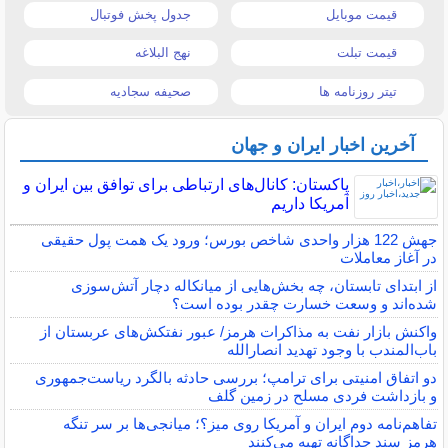
قیمت موبایل
جدول پخش فوتبال
قیمت تبلت
نهج البلاغه
تیتر روزنامه ها
صحیفه سجادیه
آخرین اخبار ایران و جهان
پاکستان: کانال‌های ارتباطی برای توافق بین ایران و
آمریکا داریم
جهش 122 هزار واحدی شاخص بورس؛ ورود یک همت پول حقیقی
در آغاز معاملات
از ابتدای تابستان، چه بخش‌هایی از میانکاله دچار آتش‌سوزی
شده‌اند و وسعت خسارت چقدر بوده است؟
واکنش بازار نفت به مذاکرات هرمز/ عبور نفتکش‌های عربستان از
باب‌المندب با وجود تهدید انصارالله
دو اتفاق امنیتی برای ترامپ؛ بررسی حادثه بالگرد ریاست‌جمهوری
و بازداشت فردی مسلح در زمین گلف
تفاهم‌نامه دوم ایران و آمریکا روی میز؟؛ میانجی‌ها بر سر تنگه
هرمز سند جداگانه تهیه می‌کنند