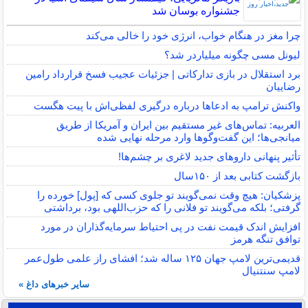
جشنواره بوسان شد
چرا مغز در هنگام خواب، انرژی خود را خالی می‌کند
لیونل مسی چگونه میلیاردر شد؟
برد استقلال در بازی تدارکاتی | جزئیات عجیب فسخ قرارداد رامین
رضاییان
واکنش ترامپ به ادعاها درباره درگیری لفظی‌اش با پیت هگست
العربیه: تماس‌های غیر مستقیم بین ایران و آمریکا از طریق
میانجی‌ها؛ این گفت‌و‌گو‌ها وارد مرحله نهایی شده
تأثیر پنهانی داروهای جدید لاغری بر چشم‌ها!
بازگشت کتابی بعد از ۱۵۰سال
پزشکیان: هیچ وقت نمی‌گویند تو جلوی کسی که [پول] خورده را
گرفتی؛ بلکه می‌گویند تو فلانی را که حزب‌اللهی بود، برداشتی
افزایش اندک قیمت نفت در پی احتیاط سرمایه‌گذاران در مورد
توافق تنگه هرمز
قدیمی‌ترین لامپ جهان ۱۲۵ ساله شد؛ افشای راز علمی طول‌عمر
لامپ سنتنیال
سایر خبرهای داغ »