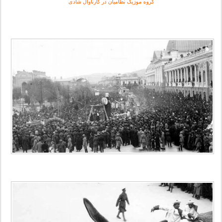
گروه موزيک نظاميان در کارناوال شادی