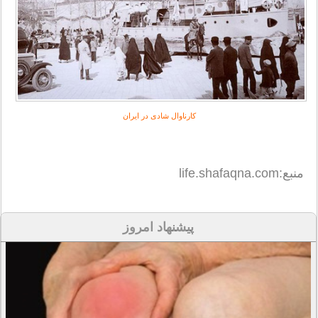
کارناوال‌ شادی در ایران
منبع:life.shafaqna.com
پیشنهاد امروز