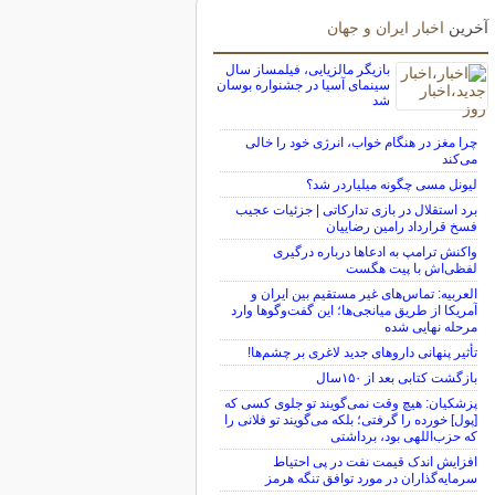
آخرین
اخبار ایران و جهان
بازیگر مالزیایی، فیلمساز سال
سینمای آسیا در جشنواره بوسان
شد
چرا مغز در هنگام خواب، انرژی خود را خالی
می‌کند
لیونل مسی چگونه میلیاردر شد؟
برد استقلال در بازی تدارکاتی | جزئیات عجیب
فسخ قرارداد رامین رضاییان
واکنش ترامپ به ادعاها درباره درگیری
لفظی‌اش با پیت هگست
العربیه: تماس‌های غیر مستقیم بین ایران و
آمریکا از طریق میانجی‌ها؛ این گفت‌و‌گو‌ها وارد
مرحله نهایی شده
تأثیر پنهانی داروهای جدید لاغری بر چشم‌ها!
بازگشت کتابی بعد از ۱۵۰سال
پزشکیان: هیچ وقت نمی‌گویند تو جلوی کسی که
[پول] خورده را گرفتی؛ بلکه می‌گویند تو فلانی را
که حزب‌اللهی بود، برداشتی
افزایش اندک قیمت نفت در پی احتیاط
سرمایه‌گذاران در مورد توافق تنگه هرمز