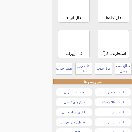
فال حافظ
فال انبیاء
استخاره با قرآن
فال روزانه
طالع بینی
فال روز
فال چوب
تعبیر خواب
هندی
تولد
سرویس ها
قیمت خودرو
اطلاعات دارویی
قیمت طلا و سکه
ویدئوهای فوتبال
قیمت دلار
کالری مواد غذایی
قیمت موبایل
جدول پخش فوتبال