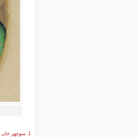
1. منوچهر خان معتمدالدوله ایچ آقاسی باشی