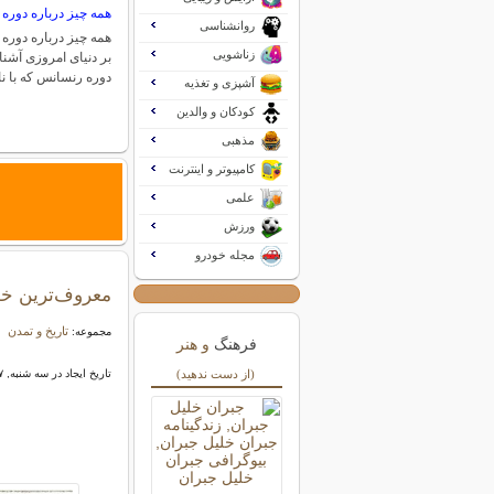
همه چیز درباره دوره
روانشناسی
همه چیز درباره دوره 
زناشویی
بر دنیای امروزی آشن
دوره رنسانس که با ن
آشپزی و تغذیه
کودکان و والدین
مذهبی
کامپیوتر و اینترنت
علمی
ورزش
مجله خودرو
معروف‌ترین خوا
تاریخ و تمدن
مجموعه:
فرهنگ
و هنر
(از دست ندهید)
تاریخ ایجاد در سه شنبه, ۰۷ اسفند ۱۴۰۳ ۱۲:۵۰