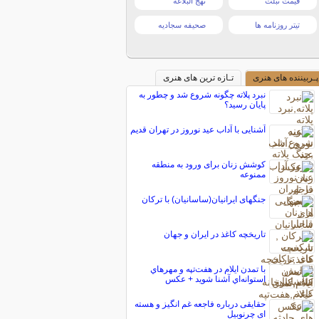
قیمت تبلت
نهج البلاغه
تیتر روزنامه ها
صحیفه سجادیه
پـربیننده های هنری
تـازه ترین های هنری
نبرد پلاته چگونه شروع شد و چطور به
پایان رسید؟
آشنایی با آداب عید نوروز در تهران قدیم
کوشش زنان برای ورود به منطقه
ممنوعه
جنگهای ایرانیان(ساسانیان) با ترکان
تاریخچه کاغذ در ایران و جهان
با تمدن ايلام در هفت‌تپه و مهرهاي
استوانه‌اي آشنا شويد + عكس
حقایقی درباره فاجعه غم انگیز و هسته
ای چرنوبیل