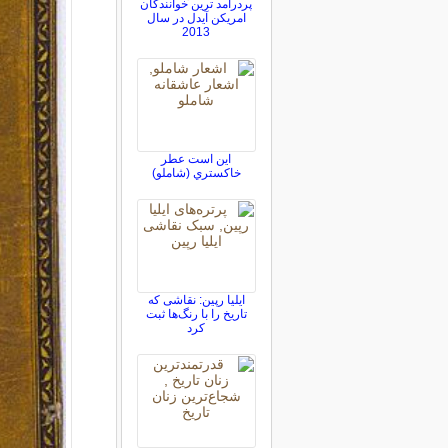
پردرآمد ترین خوانندگان
امریکن آیدل در سال
2013
اين است عطر
خاکستري (شاملو)
ایلیا رپین: نقاشی که
تاریخ را با رنگ‌ها ثبت
کرد