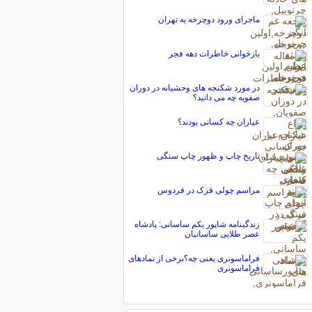
ماجرای ورود دوچرخه به تهران
بازخوانی خاطرات دهه فجر
در مورد شکنجه های وحشیانه در دوران
صفویه چه می دانید؟
عیاران چه کسانی بودند؟
تاریخ چاپ و ظهور چاپ سنگی
مراسم چولی قزک در فردوس
زندگینامه شاپور یکم ساسانی: پادشاه
عصر طلایی ساسانیان
فراماسونری يعنی چه؟برخی از نماد‌های
فراماسونری