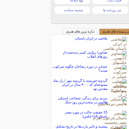
قیمت تبلت
نهج البلاغه
تیتر روزنامه ها
صحیفه سجادیه
پـربیننده های هنری
تـازه ترین های هنری
نقاشی در ایران باستان
تصاویر/ روایتی کمتر دیده‌شده از
روزهای انقلاب
عشایر در دوره رضاخان چگونه سرکوب
شدند؟
گردونه خورشید یا گردونه مهر / راز نماد
ممنوعه‌ای که ۳۰۰۰ سال در ایران
مقدس بود
نبردی برای زندگی: شجاعت استنلی
هالیس در سخت‌ترین روز جنگ
15 حقیقت جالب در مورد مصر
باستان!! (+عکس)
پیشینه و تاثیر پارت‌ها در تاریخ تشکیل