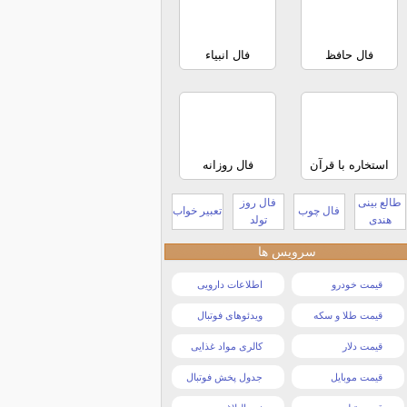
فال حافظ
فال انبیاء
استخاره با قرآن
فال روزانه
طالع بینی
فال روز
فال چوب
تعبیر خواب
هندی
تولد
سرویس ها
قیمت خودرو
اطلاعات دارویی
قیمت طلا و سکه
ویدئوهای فوتبال
قیمت دلار
کالری مواد غذایی
قیمت موبایل
جدول پخش فوتبال