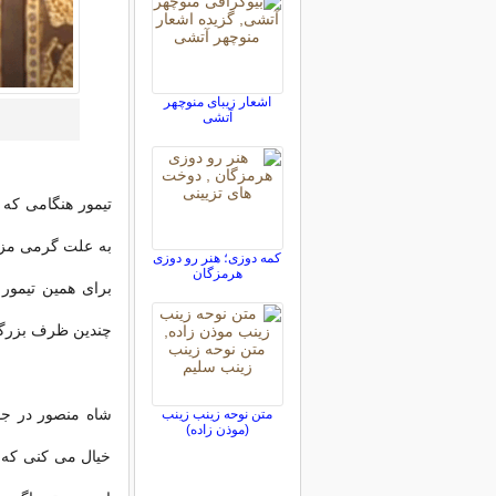
اشعار زیبای منوچهر
آتشی
تیمور هنگامی که 
به علت گرمی مزا
کمه دوزی؛ هنر رو دوزی
هرمزگان
برای همین تیمور
چندین ظرف بزرگ 
شاه منصور در جو
متن نوحه زینب زینب
(موذن زاده)
خیال می کنی که ا