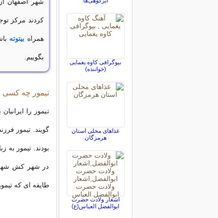
ابرکوهی‌ها
شهر اصفهان از 
کردند مرکز توجه 
همراه
بیتوته
باش
بگوییم.
بیوگرافی کاوه یغمایی
(خواننده)
تیمور چه کسی بو
تیمور را ایرانیان
گویند. تیمور فرزن
غذاهای محلی استان
هرمزگان
در شهر کش شهر س
طایفه ای که تیمور
اشعار ولادت حضرت
ابوالفضل العباس(ع)