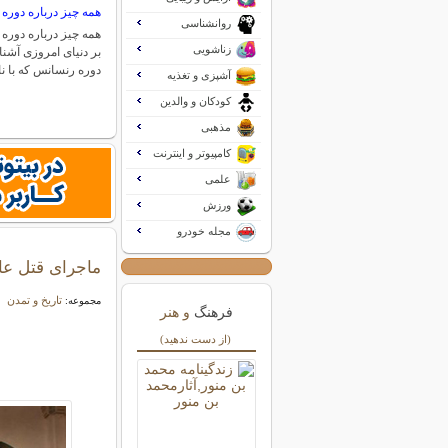
همه چیز درباره دوره
روانشناسی
همه چیز درباره دوره 
زناشویی
بر دنیای امروزی آشن
دوره رنسانس که با ن
آشپزی و تغذیه
کودکان و والدین
مذهبی
کامپیوتر و اینترنت
علمی
ورزش
مجله خودرو
ماجرای قتل عا
تاریخ و تمدن
مجموعه:
فرهنگ
و هنر
(از دست ندهید)