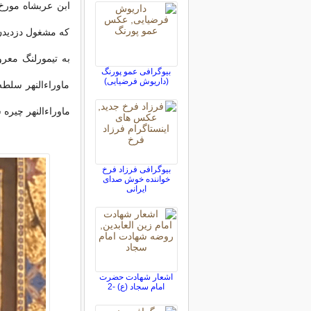
ابن عربشاه مورخ
که مشغول دزدیدن
به تیمورلنگ معر
بیوگرافی عمو پورنگ
(داریوش فرضیایی)
ماوراءالنهر سلطه
ماوراءالنهر چیره 
بیوگرافی فرزاد فرخ
خواننده خوش صدای
ایرانی
اشعار شهادت حضرت
امام سجاد (ع) -2