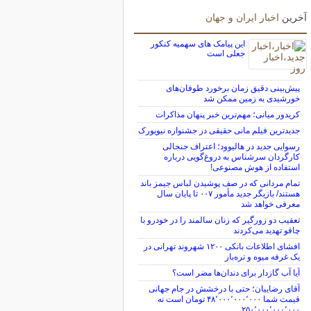
آخرین
اخبار ایران و جهان
این پیامک های سهمیه کنکور
جعلی است
پیش‌بینی دقیق زمان برخورد طوفان‌های
خورشیدی به زمین ممکن شد
کریدور میانی؛ مهم‌ترین خبر پنهان مذاکرات
جدیدترین فیلم مانی حقیقی در جشنواره نیویورک
رسوایی جدید در هالیوود؛ اعتراف جنجالی
کارگردان سرشناس به دروغ‌گویی درباره
استفاده از هوش مصنوعی!
تمام مردانی که در صف پوشیدن لباس جیمز باند
هستند/ بازیگر جدید مأمور ۰۰۷ تا پایان سال
معرفی خواهد شد
تعقیب دو زورگیر که زنان سالمند را در خودرو با
چاقو تهدید می‌کردند
افشای اطلاعات بانکی ۱۲۰۰ شهروند تهرانی در
یک غرفه میوه و تره‌بار
آیا آب گازدار برای دندان‌ها مضر است؟
آقای رضاییان؛ حتی با درخشش در جام جهانی
قیمت شما ۴۸٬۰۰۰٬۰۰۰٬۰۰۰ تومان است نه
۲۵۰٬۰۰۰٬۰۰۰٬۰۰۰