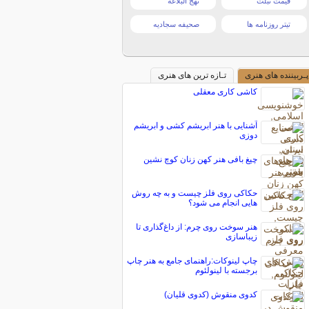
قیمت تبلت
نهج البلاغه
تیتر روزنامه ها
صحیفه سجادیه
پـربیننده های هنری
تـازه ترین های هنری
کاشی کاری معقلی
آشنایی با هنر ابریشم كشی و ابریشم
دوزی
چیغ بافی هنر کهن زنان کوچ نشین
حکاکی روی فلز چیست و به چه روش
هایی انجام می شود؟
هنر سوخت روی چرم: از داغ‌گذاری تا
زیباسازی
چاپ لینوکات:راهنمای جامع به هنر چاپ
برجسته با لینولئوم
کدوی منقوش (کدوی قلیان)