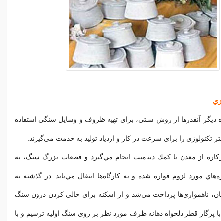
زي
 ديگر آنقدرها از روش سنتي، براي تهيه ظروف و وسايل سنگي استفاده
شتر تكنولوژي را براي سرعت در كار و ازدياد توليد به خدمت مي‌گيرند.
اره از معدن با كمك ديناميت انجام مي‌گيرد و قطعات بزرگ سنگ، به
‌هاي مورد لزوم قواره شده و به كارگاه‌ها انتقال مي‌يابد. در گذشته به
ن، ناهمواري‌ها پرداخت مي‌شد و از اسكنه براي خالي كردن درون سنگ
با پرگار قطر دلخواه دهانه ظرف مورد نظر بر روي سنگ اوليه ترسيم و با