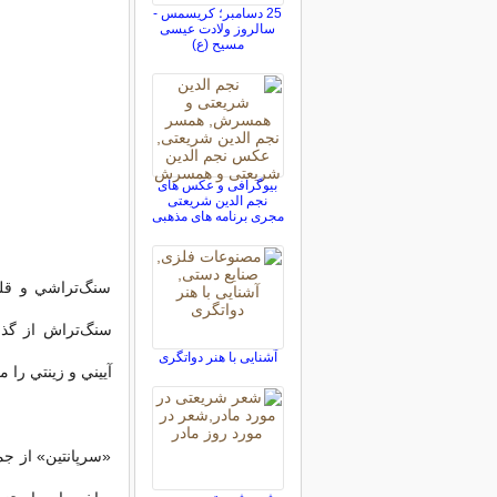
25 دسامبر؛ کریسمس -
سالروز ولادت عیسی
مسیح (ع)
بیوگرافی و عکس های
نجم الدین شریعتی
مجری برنامه های مذهبی
سنگ‌تراشي و قل
سنگ‌تراش از گذشت
آشنایی با هنر دواتگری
آييني و زينتي را 
«سرپانتين» از جم