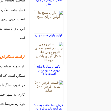
ساخت اجسام تزيي
شعر شریعتی در مورد
مادر
دليل پخت ملايم، غ
است؛ چون روي س
اين نام ناميده 
اولین باران سنج جهان
است.
*راسته سنگتراش‌ه
پاکس رومانا یا صلح
رومی چه بود و چرا
اهمیت دارد؟
سنگي است كه از 
در قديم، سنگ‌ها 
گاري به شهر حمل 
هركاره مي‌ساختند.
فرش ۵۰۰ شانه چیست؟
هر آنچه باید درباره این