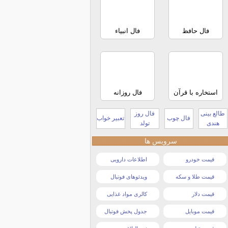
فال حافظ
فال انبیاء
استخاره با قرآن
فال روزانه
طالع بینی
فال روز
فال چوب
تعبیر خواب
هندی
تولد
سرویس ها
قیمت خودرو
اطلاعات دارویی
قیمت طلا و سکه
ویدئوهای فوتبال
قیمت دلار
کالری مواد غذایی
قیمت موبایل
جدول پخش فوتبال