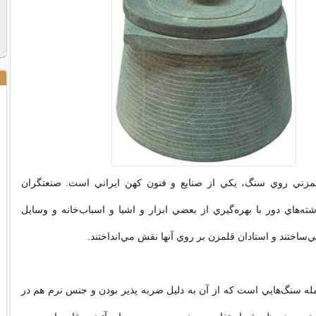
مزني روي سنگ، يكي از صنايع و فنون كهن ايراني است. صنعتگران
ه‌هاي دور با بهره‌گيري از بعضي ابزار و اشيا و اسباب‌خانه و وسايل
مي‌ساختند و استادان قلمزن بر روي آنها نقش مي‌انداختند.
له سنگ‌هايي است كه از آن به دليل ضربه پذير بودن و جنس نرم هم در