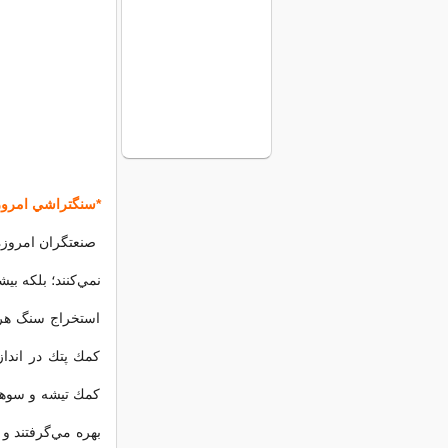
*سنگتراشي امرو
صنعتگران امروزه
نمي‌كنند؛ بلكه بي
استخراج سنگ هرك
كمك پتك در اندازه
كمك تيشه و سوها
بهره مي‌گرفتند و 