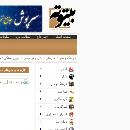
صفحه اصلی
اخبار داغ
مطالب تازه
تبلیغات 
فرهنگ و هنر
هنرهای دستی و ترسیمی
ديزي سنگي ؛ س
اخبار
تازه های هنرهای د
بازار
فرهنگ و هنر
سلامت
گردشگری
سرگرمی
اسرار خانه داری
دنیای مد
آرایش و زیبایی