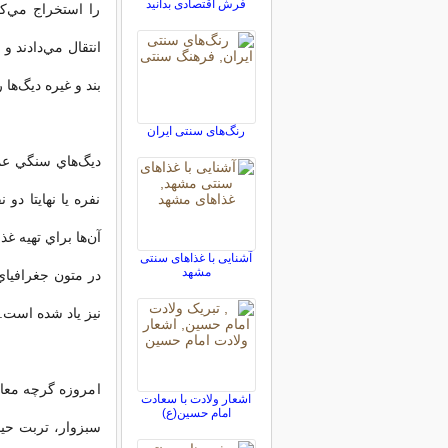
فرش اقتصادی بدانید
را استخراج مي‌ك
انتقال مي‌دادند و
بند و غيره ديگ‌ها 
رنگ‌هاى سنتى ایران
ديگ‌هاي سنگي عمد
نفره يا نهايتا دو
آن‌ها براي تهيه غذاي حتي 12 نفر 
آشنایی با غذاهای سنتی
مشهد
در متون جغرافيا
نيز ياد شده است.
امروزه گرچه معا
اشعار ولادت با سعادت
امام حسین(ع)
سبزوار، تربت حيدر