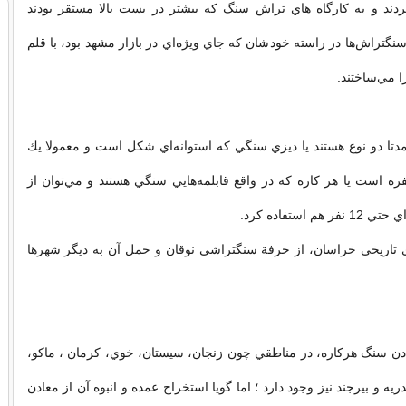
ردند و به كارگاه هاي تراش سنگ كه بيشتر در بست بالا مستقر بودند
 سنگتراش‌ها در راسته خودشان كه جاي ويژه‌اي در بازار مشهد بود، با قلم
را مي‌ساختند.
تا دو نوع هستند يا ديزي سنگي كه استوانه‌اي شكل است و معمولا يك
 نفره است يا هر كاره كه در واقع قابلمه‌هايي سنگي هستند و مي‌توان از
هم استفاده كرد.
ي تاريخي خراسان، از حرفة سنگتراشي نوقان و حمل آن به ديگر شهرها
دن سنگ هركاره، در مناطقي چون زنجان، سيستان، خوي، كرمان ، ماكو،
يه و بيرجند نيز وجود دارد ؛ اما گويا استخراج عمده و انبوه آن از معادن