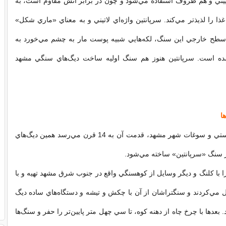
ني و هم ظروف استفاده مي‌شود و چون در برابر آتش مقاوم است، به
ذا را لذيذتر مي‌كند. سرپانتين واژه‌اي لاتيني و به معناي «ماري شكل»
طح خارجي اين سنگ، لكه‌هايي شبيه پوست مار به چشم مي‌خورد به
شده است. سرپانتين هنوز هم سنگ اوليه ساخت ديگ‌هاي سنگي مشهد
ا
از جمله صنايع دستي و سوغات شهر مشهد، قدمت آن به 14 قرن مي‌رسد همين ديگ‌هاي
سنگ «سرپانتين» ساخته مي‌شود.
را با كلنگ و ديگر وسايل از كوهسنگي واقع در جنوب شرق مشهد تهيه و با
مي‌كردند و سنگتراشان از آن با چكش و تيشه و دستگاه‌هاي ساده ديگ
 بعدها با چرخ چاه از دهنه كوه، تا سي چهل متر پايين‌تر را حفر و سنگ‌ها