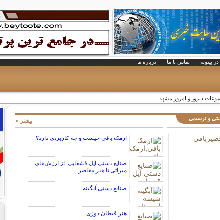
در بیتوته
تماس با ما
درباره ما
وغات ديروز و امروز مشهد
ستی و ترسیمی
بیشتر »
ارمک بافی چیست و چه کاربردی دارد؟
صنایع دستی ایل قشقایی: از ارزش‌های
میراثی تا هنر معاصر
صنایع دستی آبگینه
هنر قیطان دوزی