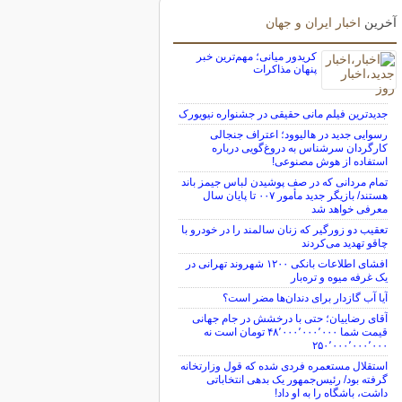
آخرین
اخبار ایران و جهان
کریدور میانی؛ مهم‌ترین خبر
پنهان مذاکرات
جدیدترین فیلم مانی حقیقی در جشنواره نیویورک
رسوایی جدید در هالیوود؛ اعتراف جنجالی
کارگردان سرشناس به دروغ‌گویی درباره
استفاده از هوش مصنوعی!
تمام مردانی که در صف پوشیدن لباس جیمز باند
هستند/ بازیگر جدید مأمور ۰۰۷ تا پایان سال
معرفی خواهد شد
تعقیب دو زورگیر که زنان سالمند را در خودرو با
چاقو تهدید می‌کردند
افشای اطلاعات بانکی ۱۲۰۰ شهروند تهرانی در
یک غرفه میوه و تره‌بار
آیا آب گازدار برای دندان‌ها مضر است؟
آقای رضاییان؛ حتی با درخشش در جام جهانی
قیمت شما ۴۸٬۰۰۰٬۰۰۰٬۰۰۰ تومان است نه
۲۵۰٬۰۰۰٬۰۰۰٬۰۰۰
استقلال مستعمره فردی شده که قول وزارتخانه
گرفته بود/ رئیس‌جمهور یک بدهی انتخاباتی
داشت، باشگاه را به او داد!