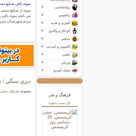
سوند بافی صنایع د
روانشناسی
سوند از صنایع دستی 
زناشویی
می باشد سوند بافی ی
مردم شهرستان سیر
آشپزی و تغذیه
کودکان و والدین
مذهبی
کامپیوتر و اینترنت
علمی
ورزش
مجله خودرو
ديزي سنگي ؛ س
هنرهای دستی 
مجموعه:
فرهنگ
و هنر
(از دست ندهید)