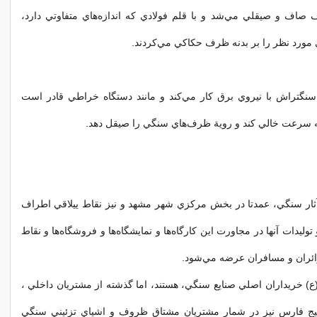
صاف و صيقلي مي‌شد و با قلم فولادي كه اندازه‌هاي متفاوتي دارد،
ي مورد نظر را بر بدنه ظرف حكاكي مي‌كردند.
 سنگتراش با نيروي برق كار مي‌كند و مانند دستگاه خراطي قادر است
ه سرعت خالي كند و روية ظرف‌هاي سنگي را صيقل دهد.
 آثار سنگي، عمدتا در بخش مركزي شهر مشهد و نيز نقاط ييلاقي اطراف
توليدات آنها در مجاورت اين كارگاه‌ها و نمايشگاه‌ها و فروشگاه‌ها و نقاط
ائران و مسافران عرضه مي‌شود.
(ع) خريداران اصلي صنايع سنگي، هستند، اما گذشته از مشتريان داخلي ،
يج فارس نيز در شمار مشتريان مشتاق ظروف و اشياي تزئيني سنگي