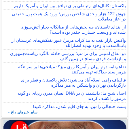
پاکستان: کانال‌های ارتباطی برای توافق بین ایران و آمریکا داریم
جهش 122 هزار واحدی شاخص بورس؛ ورود یک همت پول حقیقی
در آغاز معاملات
از ابتدای تابستان، چه بخش‌هایی از میانکاله دچار آتش‌سوزی
شده‌اند و وسعت خسارت چقدر بوده است؟
واکنش بازار نفت به مذاکرات هرمز/ عبور نفتکش‌های عربستان از
باب‌المندب با وجود تهدید انصارالله
دو اتفاق امنیتی برای ترامپ؛ بررسی حادثه بالگرد ریاست‌جمهوری
و بازداشت فردی مسلح در زمین گلف
تفاهم‌نامه دوم ایران و آمریکا روی میز؟؛ میانجی‌ها بر سر تنگه
هرمز سند جداگانه تهیه می‌کنند
قالیباف راهی اسلام‌آباد می‌شود؛ تلاش پاکستان و قطر برای
بازگرداندن تهران و واشنگتن به میز مذاکره
اجداد شبح ما؛ دانشمندان در DNA انسان مدرن ردپای دو گونه
مرموز را کشف کردند
پست جنجالی رامین: به جای قایم شدن، مذاکره کنید!
سایر خبرهای داغ »