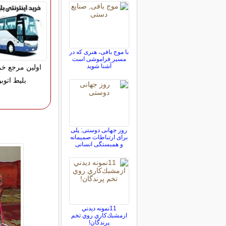
با موج بافی، هنری که در
مسیر فراموشی است
آشنا شوید
اولین مرجع خری
بلیط اتو
روز جهانی دوستی: پلی
برای ارتباطات صمیمانه
و همبستگی انسانی
11نمونه ديدني
ازمشبك‌كاري روي تخم
پرندگان!