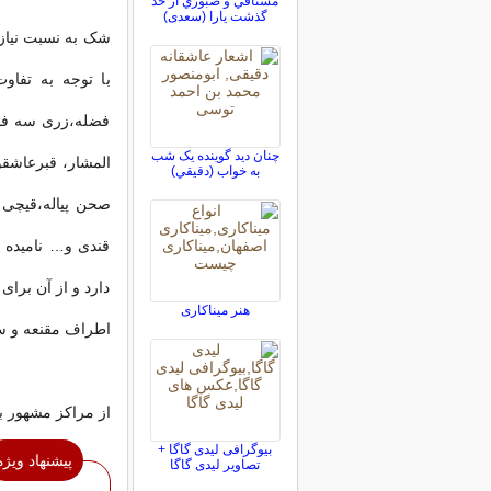
مشتاقي و صبوري از حد
گذشت يارا (سعدی)
‌با توجه‌ به‌ تف
فضله،‌زری‌ سه‌ ف
چنان ديد گوينده يک شب
المشار، قبر‌عاشقون
به خواب (دقيقي)
صحن پیاله‌،‌قیچی
قندی و… نامیده‌ م
دارد و از آن برای‌
هنر میناكاری
اطراف مقنعه و‌ سج
از مراکز مشهور 
بیوگرافی لیدی گاگا +
پیشنهاد ویژه
تصاویر لیدی گاگا