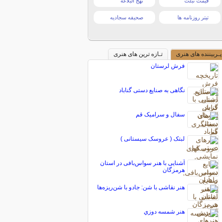
قیمت تبلت
نهج البلاغه
تیتر روزنامه ها
صحیفه سجادیه
پـربیننده های هنری
تـازه ترین های هنری
فرش لرستان
نگاهی به صنایع دستی گناباد
سفال و سرامیک قم
لبتک ( عروسک سیستانی )
آشنایی با هنر سواس‌بافی در استان
هرمزگان
‌هنر نقاشی با شن: جادو با شن‌ریزه‌ها
هنر شمسه دوزي