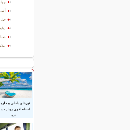
جهله
آشنا
جل ا
زیلو
صناي
علا
تورهای داخلی و خارج
لحظه آخری رو از دس
نده