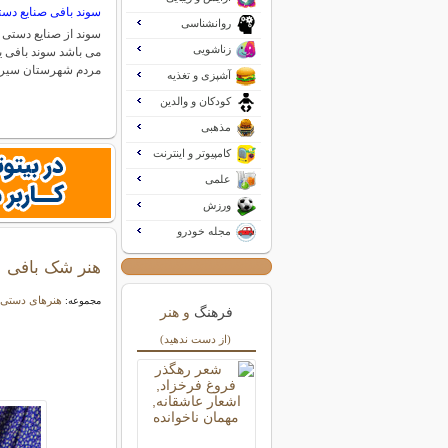
سوند بافی صنایع د
روانشناسی
سوند از صنایع دستی 
زناشویی
می باشد سوند بافی ی
مردم شهرستان سیر
آشپزی و تغذیه
کودکان و والدین
مذهبی
کامپیوتر و اینترنت
علمی
ورزش
مجله خودرو
هنر شک بافی
هنرهای دستی 
مجموعه:
فرهنگ
و هنر
(از دست ندهید)