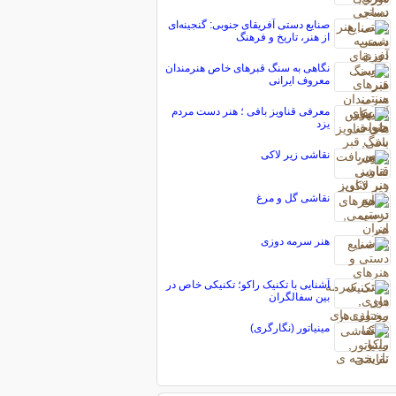
صنایع دستی آفریقای جنوبی: گنجینه‌ای
از هنر، تاریخ و فرهنگ
نگاهی به سنگ قبرهای خاص هنرمندان
معروف ایرانی
معرفی قناویز بافی ؛ هنر دست مردم
یزد
نقاشی زیر لاکی
نقاشی گل و مرغ
هنر سرمه دوزی
آشنایی با تکنیک راکو؛ تکنیکی خاص در
بین سفالگران
مینیاتور (نگارگری)