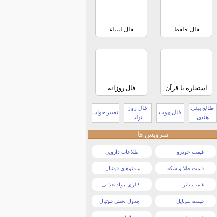
فال حافظ
فال انبیاء
استخاره با قرآن
فال روزانه
طالع بینی
فال روز
فال چوب
تعبیر خواب
هندی
تولد
سرویس ها
قیمت خودرو
اطلاعات دارویی
قیمت طلا و سکه
ویدئوهای فوتبال
قیمت دلار
کالری مواد غذایی
قیمت موبایل
جدول پخش فوتبال