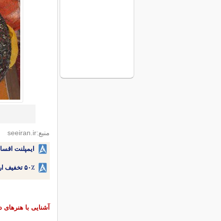
منبع:seeiran.ir
ایمپلنت اقسا
۵۰٪ تخفیف ارتودنسی دندان اقساطی بدون نیاز به چک یا سفته!
آشنایی با هنرهای 