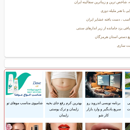
، شاخص ترین و زیباترین سفالینه ایران
یی با هنر ملیله دوزی
سب ، دست بافته عشایر ایران
بافی یزد جامانده از زیر اندازهای سنتی
ع دستي استان هرمزگان
مت سازی
ی
برنامه نویسی اندروید رو
بهترین کرم رفع جای بخیه
شامپوی مناسب موهای تو
ت
سریع یادبگیر و وارد بازار
زایمان و ترک پوستی
کار شو
زایمان