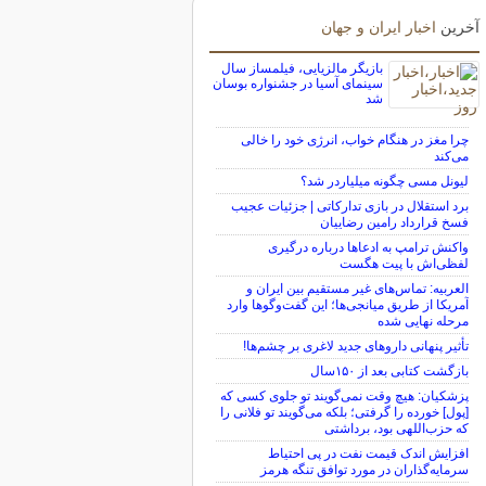
آخرین
اخبار ایران و جهان
بازیگر مالزیایی، فیلمساز سال
سینمای آسیا در جشنواره بوسان
شد
چرا مغز در هنگام خواب، انرژی خود را خالی
می‌کند
لیونل مسی چگونه میلیاردر شد؟
برد استقلال در بازی تدارکاتی | جزئیات عجیب
فسخ قرارداد رامین رضاییان
واکنش ترامپ به ادعاها درباره درگیری
لفظی‌اش با پیت هگست
العربیه: تماس‌های غیر مستقیم بین ایران و
آمریکا از طریق میانجی‌ها؛ این گفت‌و‌گو‌ها وارد
مرحله نهایی شده
تأثیر پنهانی داروهای جدید لاغری بر چشم‌ها!
بازگشت کتابی بعد از ۱۵۰سال
پزشکیان: هیچ وقت نمی‌گویند تو جلوی کسی که
[پول] خورده را گرفتی؛ بلکه می‌گویند تو فلانی را
که حزب‌اللهی بود، برداشتی
افزایش اندک قیمت نفت در پی احتیاط
سرمایه‌گذاران در مورد توافق تنگه هرمز