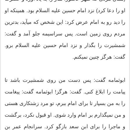
او را دعا كرد) نزد امام حسین علیه ‏السلام بود. همین‏كه او
را دید رو به امام عرض كرد: این شخص كه مي‏آید، بدترین
مردم روی زمین است. پس سراسیمه جلو آمد و گفت:
شمشیرت را بگذار و نزد امام حسین علیه‏ السلام برو.
گفت: هرگز چنین نمي‏كنم.
ابوثمامه گفت: پس دست من روی شمشیرت باشد تا
پیامت را ابلاغ كنی. گفت: هرگز! ابوثمامه گفت: پیغامت
را به من بسپار تا برای امام ببرم، تو مرد زشت‏كاری هستی
و من نمي‏گذارم بر امام وارد شوی. او قبول نكرد، برگشت
و ماجرا را برای ابن سعد بازگو كرد. سرانجام عمر بن