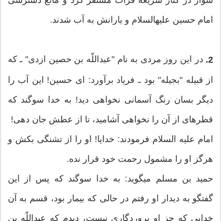
سوار در كنار شریعه فرات مستقر كرد و مانع دسترسی
امام حسین علیه‏السلام و یارانش به آب شدند.
در این روز مردی به نام "عبداللّه‏ بن حصین ازدی" ـ كه
2.
از قبیله "بجیله" بود ـ فریاد برآورد: ای حسین! این آب را
دیگر بسان رنگ آسمانی نخواهی دید! به خدا سوگند كه
قطره‏ای از آن را نخواهی آشامید، تا از عطش جان دهی!
امام علیه‏ السلام فرمودند: خدایا! او را از تشنگی بكش و
هرگز او را مشمول رحمت خود قرار نده.
حمید بن مسلم مي‏گوید: به خدا سوگند كه پس از این
گفتگو به دیدار او رفتم در حالی كه بیمار بود، قسم به آن
خدایی كه جز او پروردگاری نیست، دیدم كه عبداللّه‏ بن