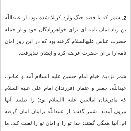
شمر كه با قصد جنگ وارد كربلا شده بود، از عبیداللّه‏
2.
بن زیاد امان نامه ‏ای برای خواهرزادگان خود و از جمله
حضرت عباس علیه‏السلام گرفته بود كه در این روز امان
نامه را بر آن حضرت عرضه كرد و ایشان نپذیرفت.
شمر نزدیك خیام امام حسین علیه‏ السلام آمد و عباس،
عبداللّه‏، جعفر و عثمان (فرزندان امام علی علیه ‏السلام
كه مادرشان ام‏البنین علیه ا‏السلام بود) را طلبید. آنها
بیرون آمدند، شمر گفت: از عبیداللّه‏ برایتان امان گرفته‏
ام. آنها همگی گفتند: خدا تو را و امان تو را لعنت كند، ما