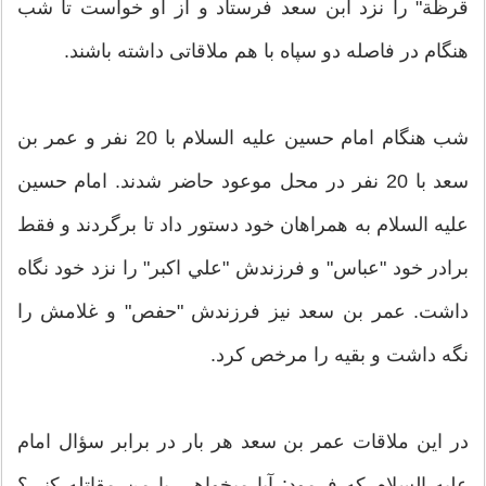
قرظة" را نزد ابن سعد فرستاد و از او خواست تا شب
هنگام در فاصله دو سپاه با هم ملاقاتی داشته باشند.
شب هنگام امام حسین علیه‏ السلام با 20 نفر و عمر بن
سعد با 20 نفر در محل موعود حاضر شدند. امام حسین
علیه‏ السلام به همراهان خود دستور داد تا برگردند و فقط
برادر خود "عباس" و فرزندش "علي‏ اكبر" را نزد خود نگاه
داشت. عمر بن سعد نیز فرزندش "حفص" و غلامش را
نگه داشت و بقیه را مرخص كرد.
در این ملاقات عمر بن سعد هر بار در برابر سؤال امام
علیه ‏السلام كه فرمود: آیا مي‏خواهی با من مقاتله كنی؟