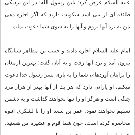
علیه ‏السلام عرض كرد: یابن رسول اللّه‏! در این نزدیكی
طائفه ‏ای از بنی اسد سكونت دارند كه اگر اجازه دهی
من به نزد آنها بروم و آنها را به سوی شما دعوت نمایم.
امام علیه ‏السلام اجازه دادند و حبیب بن مظاهر شبانگاه
بیرون آمد و نزد آنها رفت و به آنان گفت: بهترین ارمغان
را برایتان آورده‏ام، شما را به یاری پسر رسول خدا دعوت
مي‏كنم، او یارانی دارد كه هر یك از آنها بهتر از هزار مرد
جنگی است و هرگز او را تنها نخواهند گذاشت و به دشمن
تسلیم نخواهند نمود. عمر بن سعد او را با لشكری انبوه
محاصره كرده است، چون شما قوم و عشیره من هستید،
شما را به این راه خیر دعوت مي‏نمایم... .