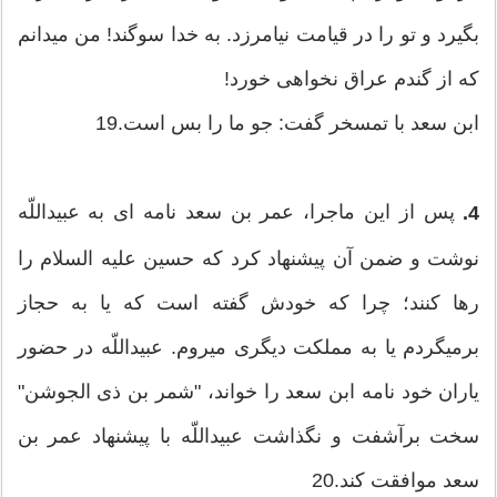
بگیرد و تو را در قیامت نیامرزد. به خدا سوگند! من مي‏دانم
كه از گندم عراق نخواهی خورد!
ابن سعد با تمسخر گفت: جو ما را بس است.19
پس از این ماجرا، عمر بن سعد نامه‏ ای به عبیداللّه‏
4.
نوشت و ضمن آن پیشنهاد كرد كه حسین علیه ‏السلام را
رها كنند؛ چرا كه خودش گفته است كه یا به حجاز
برمي‏گردم یا به مملكت دیگری مي‏روم. عبیداللّه‏ در حضور
یاران خود نامه ابن سعد را خواند، "شمر بن ذی الجوشن"
سخت برآشفت و نگذاشت عبیداللّه‏ با پیشنهاد عمر بن
سعد موافقت كند.20