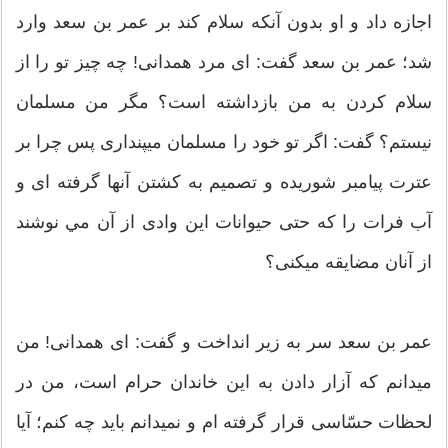
اجازه داد و او بدون آنكه سلام كند بر عمر بن سعد وارد
شد؛ عمر بن سعد گفت: ای مرد همدانی! چه چیز تو را از
سلام كردن به من بازداشته است؟ مگر من مسلمان
نیستم؟ گفت: اگر تو خود را مسلمان مي‏پنداری پس چرا بر
عترت پیامبر شوریده و تصمیم به كشتن آنها گرفته‏ ای و
آب فرات را كه حتی حیوانات این وادی از آن مي‏ نوشند
از آنان مضایقه مي‏كنی؟
عمر بن سعد سر به زیر انداخت و گفت: ای همدانی! من
مي‏دانم كه آزار دادن به این خاندان حرام است، من در
لحظات حسّاسی قرار گرفته ‏ام و نمي‏دانم باید چه كنم؛ آیا