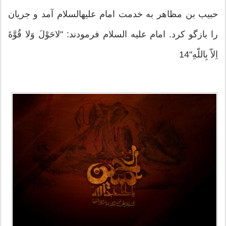
حبیب بن مظاهر به خدمت امام علیه‏السلام آمد و جریان
را بازگو كرد. امام علیه ‏السلام فرمودند: "لاحَوْلَ وَلا قُوَّةَ
اِلاّ بِاللّه‏ِ"14