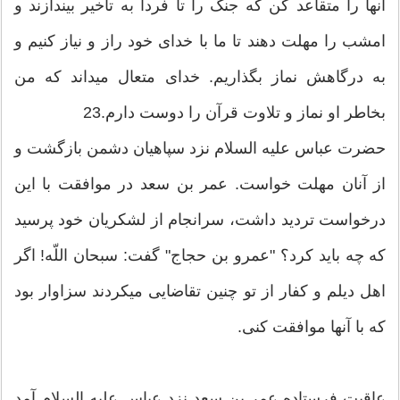
آنها را متقاعد كن كه جنگ را تا فردا به تأخیر بیندازند و
امشب را مهلت دهند تا ما با خدای خود راز و نیاز كنیم و
به درگاهش نماز بگذاریم. خدای متعال مي‏داند كه من
بخاطر او نماز و تلاوت قرآن را دوست دارم.23
حضرت عباس علیه ‏السلام نزد سپاهیان دشمن بازگشت و
از آنان مهلت خواست. عمر بن سعد در موافقت با این
درخواست تردید داشت، سرانجام از لشكریان خود پرسید
كه چه باید كرد؟ "عمرو بن حجاج" گفت: سبحان اللّه‏! اگر
اهل دیلم و كفار از تو چنین تقاضایی مي‏كردند سزاوار بود
كه با آنها موافقت كنی.
عاقبت فرستاده عمر بن سعد نزد عباس علیه ‏السلام آمد