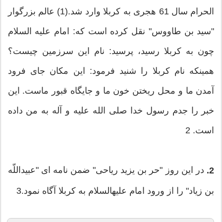
الحرام سال 61 هجری به كربلا وارد شد.(1) عالم بزرگوار
"سید بن طاووس" نقل كرده است كه: امام علیه ‏السلام
چون به كربلا رسید، پرسید: نام این سرزمین چیست؟
همینكه نام كربلا را شنید فرمود: این مكان جای فرود
آمدن ما و محل ریختن خون ما و جایگاه قبور ماست. این
خبر را جدم رسول خدا صلی ‏الله ‏علیه ‏و ‏آله به من داده
است. 2
در این روز "حر بن یزید ریاحی" ضمن نامه ‏ای "عبیداللّه‏
2.
بن زیاد" را از ورود امام علیه‏السلام به كربلا آگاه نمود.3