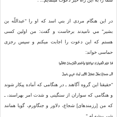
در این هنگام مردی از بني ‏اسد كه او را "عبداللّه‏ بن
بشیر" مي ‏نامیدند برخاست و گفت: من اولین كسی
هستم كه این دعوت را اجابت مي‏كنم و سپس رجزی
حماسی خواند:
قَدْ عَلِمَ الْقَومُ اِذ تَواكلوُا وَاَحْجَمَ الْفُرْسانُ تَثاقَلُوا
اَنِّی شجاعٌ بَطَلٌ مُقاتِلٌ كَاَنَّنِی لَیثُ عَرِینٍ باسِلٌ
"حقیقتا این گروه آگاهند ـ در هنگامی كه آماده پیكار شوند
و هنگامی كه سواران از سنگینی و شدت امر بهراسند، ـ
كه من [رزمنده‏ای] شجاع، دلاور و جنگاورم، گویا همانند
شیر بیشه ‏ام."