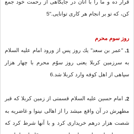
قرار ده و ما را با آنان در جایگاهی از رحمت خود جمع
كن، كه تو بر انجام هر كاری توانایی."5
روز سوم
محرم
"عمر بن سعد" یك روز پس از ورود امام علیه ‏السلام
1.
به سرزمین كربلا یعنی روز سوّم محرم با چهار هزار
سپاهی از اهل كوفه وارد كربلا شد.6
امام حسین علیه‏ السلام قسمتی از زمین كربلا كه قبر
2.
مطهرش در آن واقع مي‏شد را از اهالی نینوا و غاضریه به
شصت هزار درهم خریداری كرد و با آنها شرط كرد كه