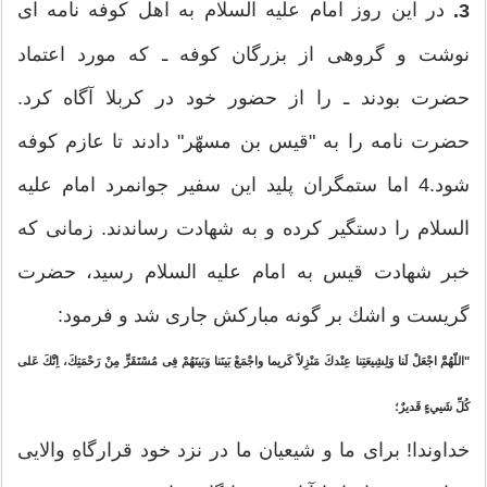
در این روز امام علیه ‏السلام به اهل كوفه نامه‏ ای
3.
نوشت و گروهی از بزرگان كوفه ـ كه مورد اعتماد
حضرت بودند ـ را از حضور خود در كربلا آگاه كرد.
حضرت نامه را به "قیس بن مسهّر" دادند تا عازم كوفه
شود.4 اما ستمگران پلید این سفیر جوانمرد امام علیه‏
السلام را دستگیر كرده و به شهادت رساندند. زمانی كه
خبر شهادت قیس به امام علیه ‏السلام رسید، حضرت
گریست و اشك بر گونه مباركش جاری شد و فرمود:
"اللّهُمَّ اجْعَلْ لَنا وَلِشِیعَتِنا عِنْدكَ مَنْزِلاً كَریما واجْمَعْ بَینَنا وَبَینَهُمْ فِی مُسْتَقَرٍّ مِنْ رَحْمَتِكَ، اِنَّكَ عَلی
كُلِّ شَیي‏ءٍ قَدیرٌ؛
خداوندا! برای ما و شیعیان ما در نزد خود قرارگاهِ والایی