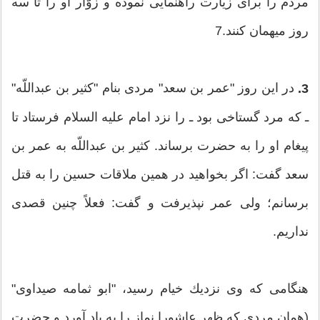
مردم را برای زیارت راهنمایی نموده و زوّار او را تا سه
روز میهمان كنند.7
در این روز "عمر بن سعد" مردی بنام "كثیر بن عبداللّه‏"
3.
ـ كه مرد گستاخی بود ـ را نزد امام علیه‏ السلام فرستاد تا
پیغام او را به حضرت برساند. كثیر بن عبداللّه‏ به عمر بن
سعد گفت: اگر بخواهید در همین ملاقات حسین را به قتل
برسانم؛ ولی عمر نپذیرفت و گفت: فعلاً چنین قصدی
نداریم.
هنگامی كه وی نزدیك خیام رسید، "ابو ثمامه صیداوی"
(همان مردی كه ظهر عاشورا نماز را به یاد آورد و حضرت