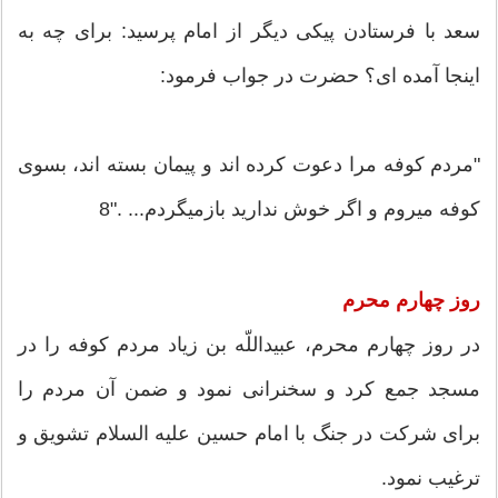
سعد با فرستادن پیكی دیگر از امام پرسید: برای چه به
اینجا آمده‏ ای؟ حضرت در جواب فرمود:
"مردم كوفه مرا دعوت كرده‏ اند و پیمان بسته‏ اند، بسوی
كوفه مي‏روم و اگر خوش ندارید بازمي‏گردم... ."8
روز چهارم محرم
در روز چهارم محرم، عبیداللّه‏ بن زیاد مردم كوفه را در
مسجد جمع كرد و سخنرانی نمود و ضمن آن مردم را
برای شركت در جنگ با امام حسین علیه‏ السلام تشویق و
ترغیب نمود.