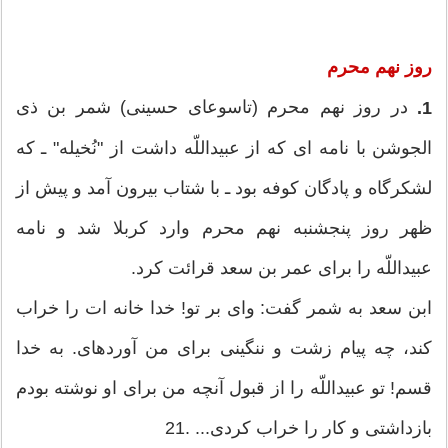
روز نهم
محرم
در روز نهم محرم (تاسوعای حسینی) شمر بن ذی
1.
الجوشن با نامه ‏ای كه از عبیداللّه‏ داشت از "نُخیله" ـ كه
لشكرگاه و پادگان كوفه بود ـ با شتاب بیرون آمد و پیش از
ظهر روز پنجشنبه نهم محرم وارد كربلا شد و نامه
عبیداللّه‏ را برای عمر بن سعد قرائت كرد.
ابن سعد به شمر گفت: وای بر تو! خدا خانه ات را خراب
كند، چه پیام زشت و ننگینی برای من آورده‏ای. به خدا
قسم! تو عبیداللّه‏ را از قبول آنچه من برای او نوشته بودم
بازداشتی و كار را خراب كردی... .21