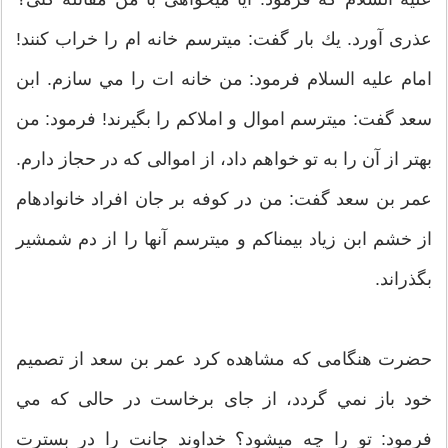
عذری آورد. یك بار گفت: مي‏ترسم خانه ‏ام را خراب كنند!
امام علیه‏ السلام فرمود: من خانه‏ ات را مي‏ سازم. ابن
سعد گفت: مي‏ترسم اموال و املاكم را بگیرند! فرمود: من
بهتر از آن را به تو خواهم داد، از اموالی كه در حجاز دارم.
عمر بن سعد گفت: من در كوفه بر جان افراد خانواده‏ام
از خشم ابن زیاد بیمناكم و مي‏ترسم آنها را از دم شمشیر
بگذراند.
حضرت هنگامی كه مشاهده كرد عمر بن سعد از تصمیم
خود باز نمي‏ گردد، از جای برخاست در حالی كه مي‏
فرمود: تو را چه مي‏شود؟ خداوند جانت را در بسترت