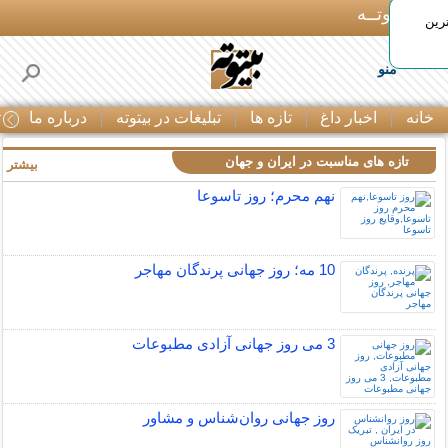
بـیتوتــه
رین
منو
خانه
اخبار داغ
تازه ها
تبلیغات در بیتوته
درباره ما
ت
تازه های مناسبت در ایران و جهان
بیشتر »
نهم محرم؛ روز تاسوعا
10 مه؛ روز جهانی پرندگان مهاجر
3 می روز جهانی آزادی مطبوعات
روز جهانی روان‌شناس و مشاور