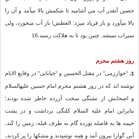
حصین آنقدر آب مي ‏آشامید تا شكمش بالا مي‏آمد و آن را
بالا مي‏آورد و باز فریاد مي‏زد: العطش! باز آب مي‏خورد، ولی
سیراب نمي‏شد. چنین بود تا به هلاكت رسید.16
روز هشتم محرم
"خوارزمی" در مقتل الحسین و "خیابانی" در وقایع الایام
1.
نوشته ‏اند كه در روز هشتم محرم امام حسین علیه‏السلام
و اصحابش از تشنگی سخت آزرده خاطر شده بودند؛
بنابراین امام علیه ‏السلام كلنگی برداشت و در پشت
خیمه‏ ها به فاصله نوزده گام به طرف قبله، زمین را كَند،
آبی گوارا بیرون آمد و همه نوشیدند و مشكها را پر كردند،