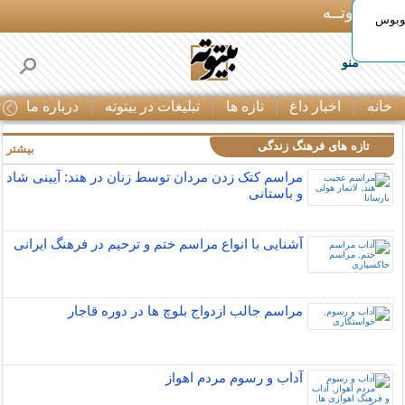
بـیتوتــه
توبوس
منو
خانه
اخبار داغ
تازه ها
تبلیغات در بیتوته
درباره ما
ت
تازه های فرهنگ زندگی
بیشتر »
مراسم کتک زدن مردان توسط زنان در هند: آیینی شاد
و باستانی
آشنایی با انواع مراسم ختم و ترحیم در فرهنگ ایرانی
مراسم جالب ازدواج بلوچ ها در دوره قاجار
آداب و رسوم مردم اهواز