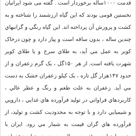
قدمت ۱۰۰۰ساله برخوردار است . گفته می شود ایرانیان
نخستین قومی بودند که این گیاه ارزشمند را شناخته و به
کشت و پرورش آن پرداخته اند. اين گياه رنگي و گرانبهاي
چندين ساله ، بدون ساقه است و پياز دارد و چون درخاک
کوير به عمل مي آيد، به طلاي سرخ و يا طلاي کوير
شهرت يافته است. از هر ۱۵۰گل ، يک گرم زعفران و از
حدود ۱۴۷هزار گل تازه ، يک کيلو زعفران خشک به دست
مي آيد. زعفران به علت طعم و رنگ و عطر عالي ،
کاربردهاي فراواني در توليد فرآورده هاي غذايي ، دارويي
و شيميايي دارد و با توجه به محدوديت کشت و توليد، از
فرآورده هاي گران قيمت به شمار مي رود. ايران با