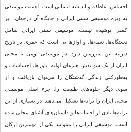
احساس، عاطفه و اندیشه انسانی است. اهمیت موسیقی
به‌ ویژه موسیقی سنتی ایرانی و جایگاه آن درجهان، بر
كسی پوشیده نیست. موسیقی سنتی ایرانی شامل
دستگاه‌ها، نغمه‌ها، و آوازها یی است كه عمری در تاریخ
دیرینه این سرزمین دارد. در موسيقى بومى يا محلى
ايران از يک‌ سو نقش هنرهاى اوليه، باورها، احساسات و
به‌طورکلى زندگى گذشتگان را مى‌توان بازيافت و از
سوى ديگر جلوه‌هاى طبيعت را. جزء اصلى موسيقى
محلى ايران را ترانه‌ها تشکيل مى‌دهند. در بسيارى از اين
ترانه‌ها يادى از افسانه‌ها و داستان‌هاى آشناى محلى شده
است. موسيقي ايراني را ميتوانيد يكي از مهمترين اركان