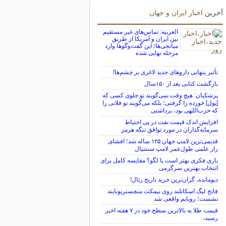
آخرین
اخبار ایران و جهان
العربیه: تماس‌های غیر مستقیم
بین ایران و آمریکا از طریق
میانجی‌ها؛ این گفت‌و‌گو‌ها وارد
مرحله نهایی شده
تأثیر پنهانی داروهای جدید لاغری بر چشم‌ها!
بازگشت کتابی بعد از ۱۵۰سال
پزشکیان: هیچ وقت نمی‌گویند تو جلوی کسی که
[پول] خورده را گرفتی؛ بلکه می‌گویند تو فلانی را
که حزب‌اللهی بود، برداشتی
افزایش اندک قیمت نفت در پی احتیاط
سرمایه‌گذاران در مورد توافق تنگه هرمز
قدیمی‌ترین لامپ جهان ۱۲۵ ساله شد؛ افشای
راز علمی طول‌عمر لامپ سنتنیال
بازی فکری بهتر است یا لگو؟ مقایسه کامل برای
انتخاب بهترین سرگرمی
دیومانده، گران‌ترین خرید تاریخ رئال!
فاتح لیگ اسکاتلند روی نیمکت منچستریونایتد
نشست؛ رویایم واقعی شد
قیمت طلا به بالاترین سطح خود در ۷ هفته اخیر
رسید،