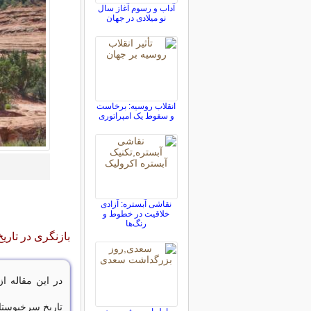
آداب و رسوم آغاز سال
نو میلادی در جهان
انقلاب روسیه: برخاست
و سقوط یک امپراتوری
نقاشی آبستره: آزادی
خلاقیت در خطوط و
رنگ‌ها
بازنگری در تار
در این مقاله ا
تاریخ سرخپوستا