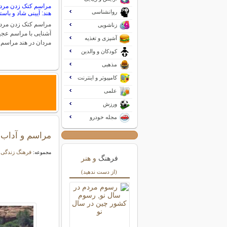
مراسم کتک زدن مردا
روانشناسی
هند: آیینی شاد و باست
مراسم کتک زدن مردا
زناشویی
آشنایی با مراسم عج
آشپزی و تغذیه
مردان در هند مراسم
کودکان و والدین
مذهبی
کامپیوتر و اینترنت
علمی
ورزش
مجله خودرو
مراسم و آداب ا
فرهنگ زندگی
مجموعه:
فرهنگ
و هنر
(از دست ندهید)