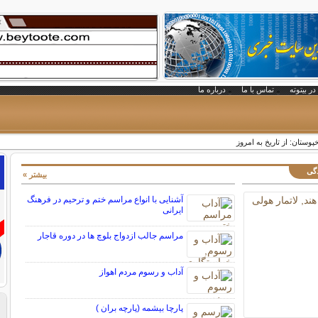
در بیتوته
تماس با ما
درباره ما
وستان: از تاریخ به امروز
دگی
بیشتر »
آشنایی با انواع مراسم ختم و ترحیم در فرهنگ
ایرانی
مراسم جالب ازدواج بلوچ ها در دوره قاجار
آداب و رسوم مردم اهواز
پارچا بیشمه (پارچه بران )