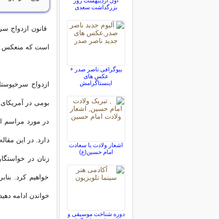
اول اردیبهشت روز
بزرگداشت سعدی
قانون ازدواج
سرخ
است که منعکس کن
بيوگرافی ناصر صدر +
عکس های
اینستاگرامش
ازدواج سرخپوستا
بومی در آمریکای 
در مورد مراسم ا
دارد. در این مقال
اشعار ولادت با سعادت
امام حسین(ع)
زنان در خواستگار
خواهیم کرد. بناب
خواندن ادامه دهید
دوره شناخت موسیقی و