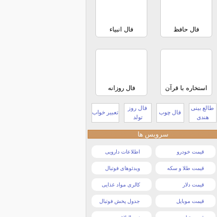
فال حافظ
فال انبیاء
استخاره با قرآن
فال روزانه
طالع بینی
فال روز
فال چوب
تعبیر خواب
هندی
تولد
سرویس ها
قیمت خودرو
اطلاعات دارویی
قیمت طلا و سکه
ویدئوهای فوتبال
قیمت دلار
کالری مواد غذایی
قیمت موبایل
جدول پخش فوتبال