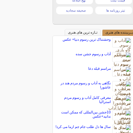
قیمت تبلت
نهج البلاغه
تیتر روزنامه ها
صحیفه سجادیه
پـربیننده های هنری
تـازه ترین های هنری
وحشتناک ترین رسوم دنیا+ عکس
آداب و رسوم جشن سده
مراسم قبله دعا
نگاهی به آداب و رسوم مردم هند در
عاشورا
معرفی کامل آداب و رسوم مردم
استرالیا
10جشن بین‌المللی که ممکن است
ندانید+عکس
سال ها دل طلب جام جم ازما می کرد!