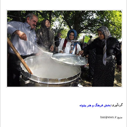
گردآوری:
بخش فرهنگ و هنر بیتوته
منبع:basijnews.ir