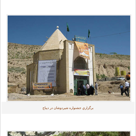
برگزاري جشنواره شيردوشان در ديباج