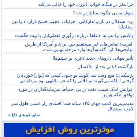
چرا مغز در هنگام خواب، انرژی خود را خالی می‌کند
لیونل مسی چگونه میلیاردر شد؟
برد استقلال در بازی تدارکاتی | جزئیات عجیب فسخ قرارداد رامین
رضاییان
واکنش ترامپ به ادعاها درباره درگیری لفظی‌اش با پیت هگست
العربیه: تماس‌های غیر مستقیم بین ایران و آمریکا از طریق
میانجی‌ها؛ این گفت‌و‌گو‌ها وارد مرحله نهایی شده
تأثیر پنهانی داروهای جدید لاغری بر چشم‌ها!
بازگشت کتابی بعد از ۱۵۰سال
پزشکیان: هیچ وقت نمی‌گویند تو جلوی کسی که [پول] خورده را
گرفتی؛ بلکه می‌گویند تو فلانی را که حزب‌اللهی بود، برداشتی
افزایش اندک قیمت نفت در پی احتیاط سرمایه‌گذاران در مورد
توافق تنگه هرمز
قدیمی‌ترین لامپ جهان ۱۲۵ ساله شد؛ افشای راز علمی طول‌عمر
لامپ سنتنیال
سایر خبرهای داغ »