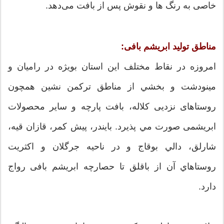
خاصی به رنگ ها و نقوش پس از بافت می‌دهد.
مناطق توليد ابریشم بافی:
امروزه در نقاط مختلف اين استان بويژه در راميان و
مينودشت و بخشي از مناطق تركمن نشين همچون
روستاهای نزديی كلاله، بافت پارچه و ساير محصولات
ابريشمی صورت مي پذيرد. بايندر، پيش كمر، قازان قيه،
شارلق، دالي بوقاج و در ناحيه جرگلان و اكثريت
روستاهاي آن از باقلق تا حصارچه ابریشم بافی رواج
دارد.