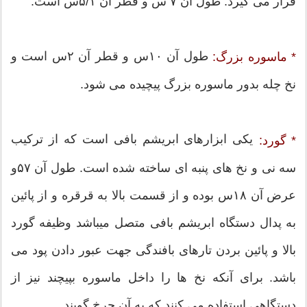
قرار می گیرد. طول آن ۷ س و قطر آن ۵/۱س است.
طول آن ۱۰س و قطر آن ۲س است و
* ماسوره بزرگ:
نخ چله بدور ماسوره بزرگ پیچیده می شود.
یکی ابزارهای ابریشم بافی است که از ترکیب
* گورد:
سه نی و نخ های پنبه ای ساخته شده است. طول آن ۵۷و
عرض آن ۱۸س بوده و از قسمت بالا به قرقره و از پائین
به پدال دستگاه ابریشم بافی متصل میباشد وظیفه گورد
بالا و پائین بردن تارهای بافندگی جهت عبور دادن پود می
باشد. برای آنکه نخ ها را داخل ماسوره بپیچند نیز از
دستگاهی استفاده می کنند که به آن چرخ گویند.