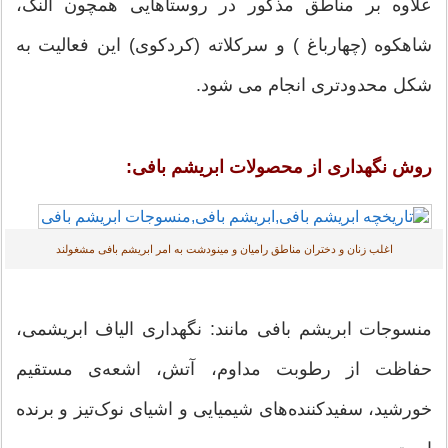
علاوه بر مناطق مذكور در روستاهايی همچون النگ،
شاهكوه (چهارباغ ) و سركلاته (كردكوی) اين فعاليت به
شكل محدودتری انجام می شود.
روش نگهداری از محصولات ابریشم بافی:
اغلب زنان و دختران مناطق راميان و مينودشت به امر ابریشم بافی مشغولند
منسوجات ابریشم بافی مانند: نگهداری الیاف ابریشمی،
حفاظت از رطوبت مداوم، آتش، اشعه‌ی مستقیم
خورشید، سفیدکننده‌های شیمیایی و اشیای نوک‌تیز و برنده