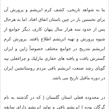
بنا به شواهد تاريخی، كشف كرم ابريشم و پرورش آن
براي نخستين بار در چين باستان اتفاق افتاد. اما به هرحال
پس از حدود سه هزار سال پنهان كاری، ديگر جوامع از
شيوه پرورش و تهيه ابريشم اطلاع يافتند. پرورش كرم
ابريشم بتدريج در جوامع مختلف خصوصاً ژاپن و ايران
گسترش يافت و يافته های حفاری مارليك و چراغعلی تپه
گويای رشد صنعت ابریشم بافی مردم روستانشين ايران
در دوره ماقبل تاريخ می باشد.
در محدوده فعلی استان گلستان ( كه در گذشته به نام
گرگان بوده ) ابريشم بافی و توليد ابریشم دارای سابقه