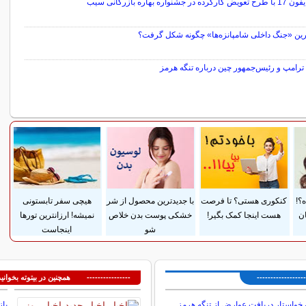
ده در جشنواره بهاره بازرگانی سیب
رین «جنگ داخلی شامپانزه‌ها» چگونه شکل گرفت؟
ترامپ و رئیس‌جمهور چین درباره تنگه هرمز
سایر خبرهای داغ
؟!
کنکوری هستی؟ تا فرصت
با جدیدترین محصول از شر
هیچی سفر تابستونی
ان
هست اینجا کمک بگیر!
خشکی پوست بدن خلاص
نمیشه! ارزانترین تورها
شو
اینجاست
---------------
---------------- همچنین در بیتوته بخوانید
ن خواستار دریافت عوارض از تنگه هرمز
باز