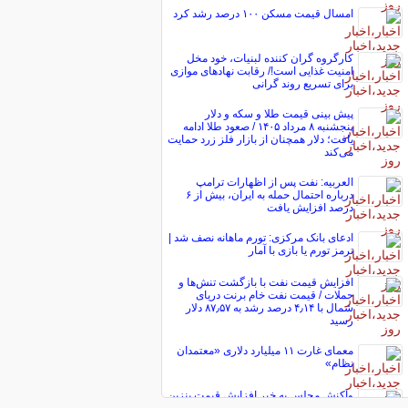
امسال قیمت مسکن ۱۰۰ درصد رشد کرد
کارگروه گران کننده لبنیات، خود مخل
امنیت غذایی است!/ رقابت نهاد‌های موازی
برای تسریع روند گرانی
پیش ‌بینی قیمت طلا و سکه و دلار
پنجشنبه ۸ مرداد ۱۴۰۵ / صعود طلا ادامه
یافت؛ دلار همچنان از بازار فلز زرد حمایت
می‌کند
العربیه: نفت پس از اظهارات ترامپ
درباره احتمال حمله به ایران، بیش از ۶
درصد افزایش یافت
ادعای بانک مرکزی: تورم ماهانه نصف شد |
ترمز تورم یا بازی با آمار
افزایش قیمت نفت با بازگشت تنش‌ها و
حملات / قیمت نفت خام برنت دریای
شمال با ۴٫۱۴ درصد رشد به ۸۷٫۵۷ دلار
رسید
معمای غارت ۱۱ میلیارد دلاری «معتمدان
نظام»
واکنش مجلس به خبر افزایش قیمت بنزین