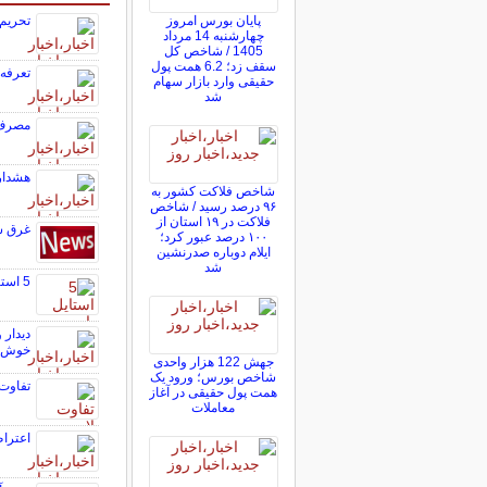
پایان بورس امروز
تحریم‌
چهارشنبه 14 مرداد
1405 / شاخص کل
سقف زد؛ 6.2 همت پول
تعرفه
حقیقی وارد بازار سهام
شد
مصرف گوشت
هشدار هواشنا
شاخص فلاکت کشور به
۹۶ درصد رسید / شاخص
فلاکت در ۱۹ استان از
غرق شدن ۵ نفر در سد/ هلی‌
۱۰۰ درصد عبور کرد؛
ایلام دوباره صدرنشین
شد
5 استایل پاییزی زنانه شیک
دیدار 
خوش ب
جهش 122 هزار واحدی
شاخص بورس؛ ورود یک
تفاوت 
همت پول حقیقی در آغاز
معاملات
اعتراض