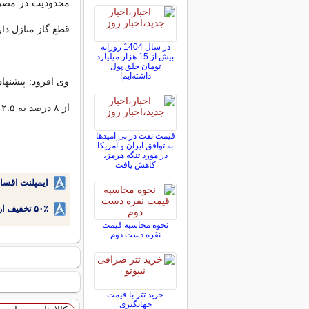
محدودیت در مصرف
قطع گاز منازل دار
در سال 1404 روزانه
بیش از 15 هزار میلیارد
تومان خلق پول
داشته‌ایم!
وی افزود: ️پیشنه
از ۸ درصد به ۲.۵ درصد کاهش یابد.
قیمت نفت در پی امیدها
به توافق ایران و آمریکا
در مورد تنگه هرمز،
کاهش یافت
ایمپلنت اقسا
۵۰٪ تخفیف ارتودنسی دندان اقساطی بدون نیاز به چک یا سفته!
نحوه محاسبه قیمت
نقره دست دوم
خرید تتر با قیمت
جهانگیری