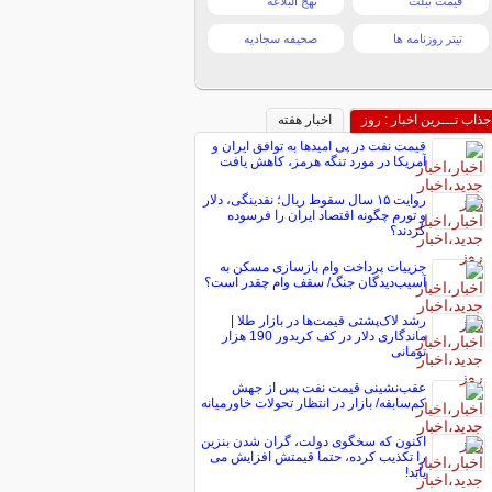
قیمت تبلت
نهج البلاغه
تیتر روزنامه ها
صحیفه سجادیه
جذاب تـــرین اخبار : روز
اخبار هفته
قیمت نفت در پی امیدها به توافق ایران و
آمریکا در مورد تنگه هرمز، کاهش یافت
روایت ۱۵ سال سقوط ریال؛ نقدینگی، دلار
و تورم چگونه اقتصاد ایران را فرسوده
کردند؟
جزییات پرداخت وام بازسازی مسکن به
آسیب‌دیدگان جنگ/ سقف وام چقدر است؟
رشد لاک‌پشتی قیمت‌ها در بازار طلا |
ماندگاری دلار در کف کریدور 190 هزار
تومانی
عقب‌نشینی قیمت نفت پس از جهش
کم‌سابقه/ بازار در انتظار تحولات خاورمیانه
اکنون که سخگوی دولت، گران شدن بنزین
را تکذیب کرده، حتما قیمتش افزایش می
یابد!