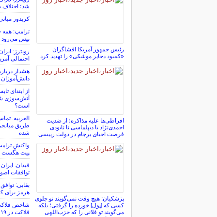
شد؛ اختلاف با
کریدور میانی
ترامپ: همه چ
پیش می‌رود
رئیس جمهور آمریکا افشاگران
رویترز: ایرا
«کمبود ذخایر موشکی» را تهدید کرد
احتمالی آمری
هشدار درباره
دانش‌آموزان
از ابتدای تاب
آتش‌سوزی شد
است؟
العربیه: تماس
افراطی‌ها علیه مذاکره؛ از ضدیت
طریق میانجی‌ه
احمدی‌نژاد با دیپلماسی تا نابودی
شده
فرصت احیای برجام در دولت رییسی
واکنش ترامپ 
پیت هگست
فیدان: ایران 
توافقات اصول
بقایی: توافق 
هرمز برای ک
پزشکیان: هیچ وقت نمی‌گویند تو جلوی
کسی که [پول] خورده را گرفتی؛ بلکه
می‌گویند تو فلانی را که حزب‌اللهی