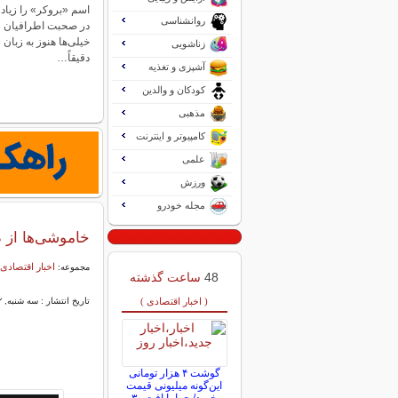
اسم «بروکر» را زیاد 
روانشناسی
در صحبت اطرافیان و د
خیلی‌ها هنوز به زبان 
زناشویی
دقیقاً…
آشپزی و تغذیه
کودکان و والدین
مذهبی
کامپیوتر و اینترنت
علمی
ورزش
مجله خودرو
خاموشی‌ها از د
اخبار اقتصادی 
مجموعه:
48
ساعت گذشته
( اخبار اقتصادی )
تاریخ انتشار : سه شنبه, ۲۲ مهر ۱۴۰۴ ۱۱:۲۱
گوشت ۴ هزار تومانی
این‌گونه میلیونی قیمت