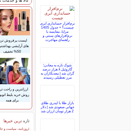
کالا ها و خدمات 
نرم‌افزار حسابداری ابری
چیست؟ + جدول 1405
مزایا، مقایسه با
نرم‌افزارهای سنتی و
راهنمای مهاجرت
لیست پرفروش تری
های آرایشی بهداشتی 
50% تخفیف
شوک تازه به معادن؛
گازوئیل ۸ هزار درصد
گران شد | معدنکاران به
مرز تعطیلی رسیدند
ارزانترین و راحت تر
روش خرید بلیط اتوب
برای همه
بازار طلا با لیدری طلای
جهانی صعودی شد | دلار
2 هزار تومان ارزان شد
تازه
ترین خبرها
سایر خبرهای داغ
(روزنامه، سیاست و جا