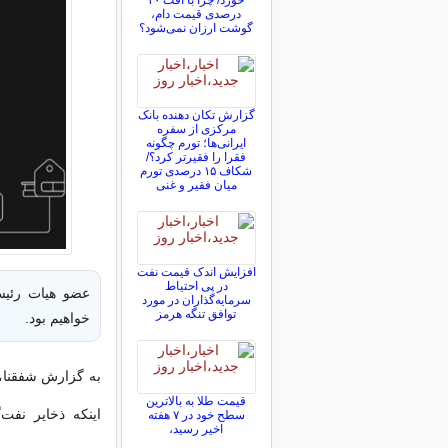
خورد/ چرا با افت ۳۰
درصدی قیمت دام،
گوشت ارزان نمی‌شود؟
گزارش تکان‌ دهنده بانک
مرکزی از سفره
ایرانی‌ها؛ تورم چگونه
فقرا را فقیرتر کرد؟/
شکاف ۱۵ درصدی تورم
میان فقیر و غنی
افزایش اندک قیمت نفت
در پی احتیاط
عضو هیات رئیس
سرمایه‌گذاران در مورد
توافق تنگه هرمز
خواهیم بود.
به گزارش شفقنا،
قیمت طلا به بالاترین
اینکه ذخایر نفت‌
سطح خود در ۷ هفته
اخیر رسید،