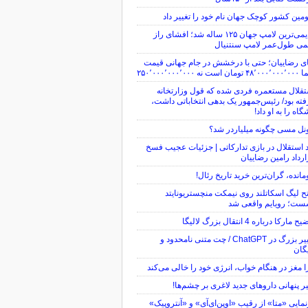
ین کشور کوچک جهان نام خود را تغییر داد
قدیمی‌ترین لامپ جهان ۱۲۵ ساله شد؛ افشای راز
می طول‌عمر لامپ سنتنیال
ی رضاییان؛ حتی با درخشش در جام جهانی قیمت
ن است نه ۲۵۰٬۰۰۰٬۰۰۰٬۰۰۰
قلال مستعمره فردی شده که قول وزارتخانه
ته بود/ رئیس‌جمهور یک بدهی انتخاباتی داشت،
گاه را به او داد!
نل مسی چگونه میلیاردر شد؟
 استقلال در بازی تدارکاتی | جزئیات عجیب فسخ
رداد رامین رضاییان
مانده، گران‌ترین خرید تاریخ رئال!
ح لیگ اسکاتلند روی نیمکت منچستریونایتد
ست؛ رویایم واقعی شد
 مارکا درباره 4 انتقال بزرگ لالیگا
تغییر بزرگ در ChatGPT / چت متنی نامحدود و
گان
 مغز در هنگام خواب، انرژی خود را خالی می‌کند
یر پنهانی داروهای جدید لاغری بر چشم‌ها!
مایی «متا» از رقیب «اوپن‌ای‌آی» و «آنتروپیک»