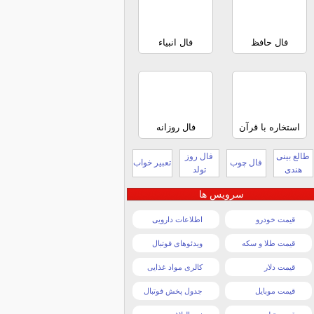
فال حافظ
فال انبیاء
استخاره با قرآن
فال روزانه
طالع بینی
فال روز
فال چوب
تعبیر خواب
هندی
تولد
سرویس ها
قیمت خودرو
اطلاعات دارویی
قیمت طلا و سکه
ویدئوهای فوتبال
قیمت دلار
کالری مواد غذایی
قیمت موبایل
جدول پخش فوتبال