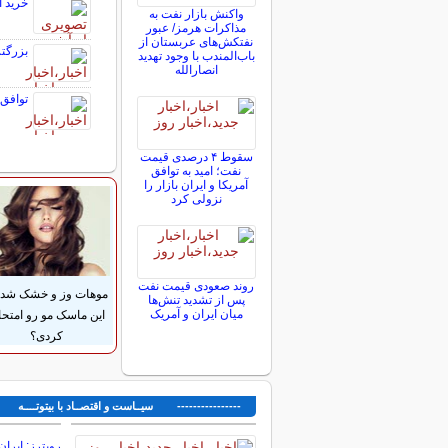
خرید آیفون 17 با طرح تعویض کارکر
واکنش بازار نفت به
مذاکرات هرمز/ عبور
نفتکش‌های عربستان از
بزرگت
باب‌المندب با وجود تهدید
انصارالله
توافق 
سقوط ۴ درصدی قیمت
نفت؛ امید به توافق
آمریکا و ایران بازار را
نزولی کرد
روند صعودی قیمت نفت
موهات وز و خشک شده
پس از تشدید تنش‌ها
میان ایران و آمریک
این ماسک مو رو امتح
کردی؟
---------------- سیــاست و اقتصــاد با بیتوتــــه ---
رویترز: ایرا