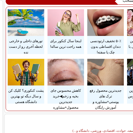
منتخب
ن
۵۰٪ تخفیف ارتودنسی
اینجا سال کنکور برای
تورهای داخلی و خارجی
با
دندان اقساطی بدون
همه راحت ترین ساله!
لحظه آخری رو از دست
چک یا سفته!
نده
ین
جدیدترین محصول رفع
کاهش محسوس جای
پشت کنکوری؟ کلیک کن
وس
ترک های
بخیه و زخم◀خرید
و سال دیگه تو بهترین
پوستی+مشاوره و
جدیدترین
دانشگاه هستی
آموزش رایگان
محصول+مشاوره
معه، حوادث، اقتصادی، ورزشی، دانشگاه و...)