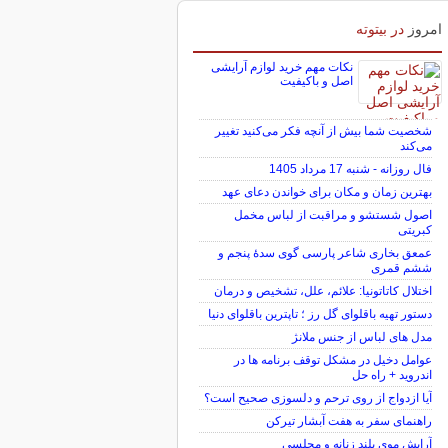
امروز
در بیتوته
نکات مهم خرید لوازم آرایشی
اصل و باکیفیت
شخصیت شما بیش از آنچه فکر می‌کنید تغییر
می‌کند
فال روزانه - شنبه 17 مرداد 1405
بهترین زمان و مکان برای خواندن دعای عهد
اصول شستشو و مراقبت از لباس مخمل
کبریتی
عمعق بخاری شاعر پارسی گوی سدهٔ پنجم و
ششم قمری
اختلال کاتاتونیا: علائم، علل، تشخیص و درمان
دستور تهیه باقلوای گل رز ؛ تاپترین باقلوای دنیا
مدل های لباس از جنس ملانژ
عوامل دخیل در مشکل توقف برنامه ها در
اندروید + راه حل
آیا ازدواج از روی ترحم و دلسوزی صحیح است؟
راهنمای سفر به هفت آبشار تیرکن
آرایش موی بلند زنانه و مجلسی