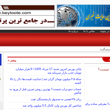
در بیتوته
تماس با ما
درباره ما
رمی‌گردد
ی
بیشتر »
پایان بورس امروز شنبه 17 مرداد 1405 / 9 هزار میلیارد
تومان جذب بازار سرمایه شد
سکه ۴.۵ میلیون تومان گران شد | جذابیت قیمت‌ها دلار را بالا
کشید
حساب دمو پراپ چیست؟ بهترین روش تمرین قبل از ورود به
چالش
زیان ۱۳۸همتی به صندوق بازنشستگی نفت
؟ معرفی ساده برای
شاخص کل بورس وارد کانال 5.5 میلیون واحد شد