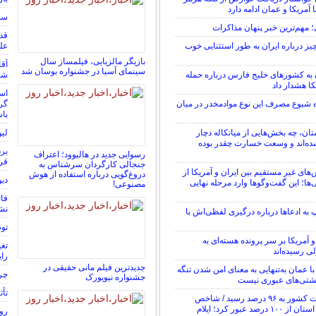
 آمریکا و عمان ادامه دارد
سوم
؛ مهم‌ترین خبر پنهان مذاکرات
یز درباره ایران به طور استثنایی خوب
عل
بازیگر مالزیایی، فیلمساز سال
آقا
سینمای آسیا در جشنواره بوسان شد
ن به کشورهای خلیج فارس درباره حمله
شما ۴۸٬۰۰۰٬۰۰۰٬۰۰۰ توما
کا هشدار داد
است
 شیوع مصرف این نوع موادمخدر در میان
گرف
باش
ستان، چه بخش‌هایی از میانکاله دچار
لیو
ه‌اند و وسعت خسارت چقدر بوده
برد
رسوایی جدید در هالیوود؛ اعتراف
قرا
جنجالی کارگردان سرشناس به
‌های غیر مستقیم بین ایران و آمریکا از
دروغ‌گویی درباره استفاده از هوش
دیو
ا؛ این گفت‌و‌گو‌ها وارد مرحله نهایی
مصنوعی!
فات
نش
به ادعاها درباره درگیری لفظی‌اش با
توضیح
و آمریکا بر سر پرونده هسته‌ای به
ی رسیده‌اند
رای
جدیدترین فیلم مانی حقیقی در
با عمان به‌تنهایی به معنای امن شدن تنگه
چرا
جشنواره نیویورک
شتی‌های عبوری نیست
تأث
شاخص فلاکت کشور به ۹۶ درصد رسید / شاخص
فلاکت در ۱۹ استان از ۱۰۰ درصد عبور کرد؛ ایلام
رون