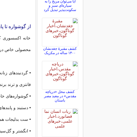
آیا می‌توان مریخ را به
سیاره‌ای سبز و
سکونت‌پذیر تبدیل کرد
از گوشواره تا پا
خانه اکسسوری کی
کشف مقبرۀ جغدنشان
محصولی خاص در نظ
۱۴۰۰ ساله در مکزیک
• گردنبندهای زنان
فانتزی و ترند بر
کشف محل «دریاچه
• گوشواره‌های خاص
مقدس» در معبد مصر
باستان
• دستبند و پابنده
• ست بدلیجات هما
• انگشتر و گل‌سی