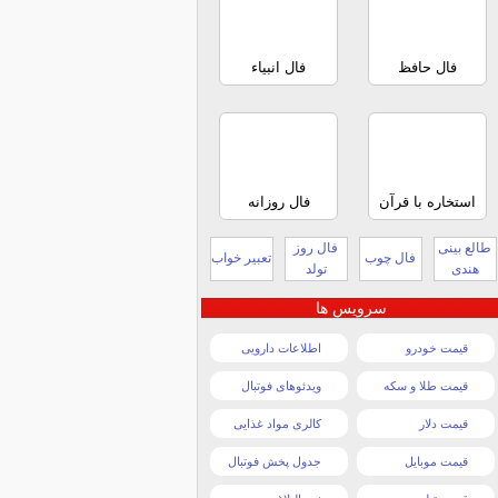
فال حافظ
فال انبیاء
استخاره با قرآن
فال روزانه
طالع بینی
فال روز
فال چوب
تعبیر خواب
هندی
تولد
سرویس ها
قیمت خودرو
اطلاعات دارویی
قیمت طلا و سکه
ویدئوهای فوتبال
قیمت دلار
کالری مواد غذایی
قیمت موبایل
جدول پخش فوتبال