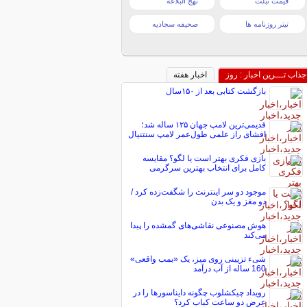
قیمت تبلت
نهج البلاغه
تیتر روزنامه ها
صحیفه سجادیه
جذاب تـــرین اخبار : روز
اخبار هفته
بازگشت کتابی بعد از ۱۵۰سال
قدیمی‌ترین لامپ جهان ۱۲۵ ساله شد؛
افشای راز علمی طول‌عمر لامپ سنتنیال
بازی فکری بهتر است یا لگو؟ مقایسه
کامل برای انتخاب بهترین سرگرمی
موجود دو سر اینترنت را شگفت‌زده کرد /
دو مغز و یک بدن
هوش مصنوعی نقاشی‌های گمشده را پیدا
می‌کند
شیء تزیینی روی میز، یک «بمب واقعی»
160 ساله از آب درآمد
رویداد چیکشلوب چگونه دایناسورها را در
عرض دو ساعت کباب کرد؟