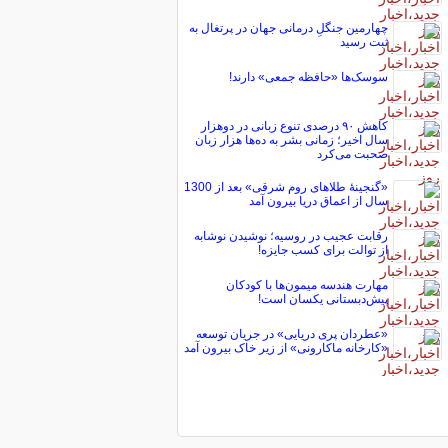
چهارمین جنگلِ درمانی جهان در پرتغال به
ثبت رسید
سوسک‌ها «حافظه جمعی» دارند!
کاهش ۹۰ درصدی تنوع زبانی در دوهزار
سال اخیر؛ زمانی بشر به ده‌ها هزار زبان
صحبت می‌کرد
«گنجینۀ طلاهای روم شرقی» بعد از 1300
سال از اعماق دریا بیرون آمد
رقابت عجیب در روسیه؛ نوشیدن نوشابه
از توالت برای کسب جایزه!
مهارت هندسه میمون‌ها با کودکان
پیش‌دبستانی یکسان است!
«عطردان پری دریایی» در جریان توسعه
«کارخانه ماکارونی» از زیر خاک بیرون آمد