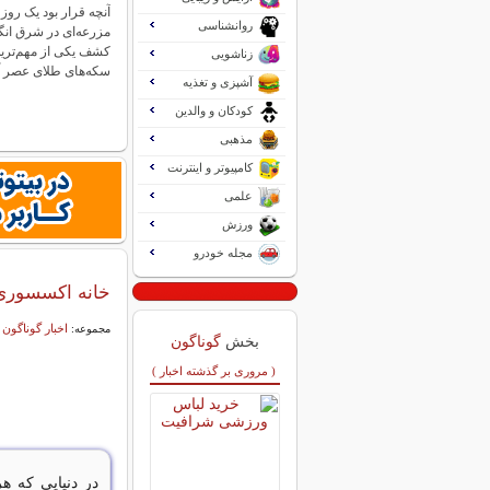
آنچه قرار بود یک روز
روانشناسی
مزرعه‌ای در شرق انگ
کشف یکی از مهم‌ترین
زناشویی
سکه‌های طلای عصر 
آشپزی و تغذیه
کودکان و والدین
مذهبی
کامپیوتر و اینترنت
علمی
ورزش
مجله خودرو
خانه اکسسوری
اخبار گوناگون
مجموعه:
بخش
گوناگون
( مروری بر گذشته اخبار )
در دنیایی که 