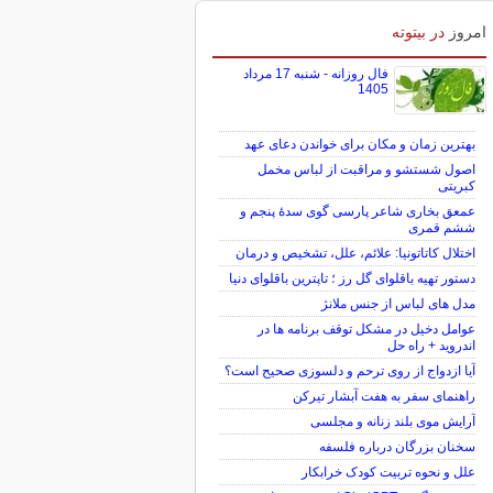
امروز
در بیتوته
فال روزانه - شنبه 17 مرداد
1405
بهترین زمان و مکان برای خواندن دعای عهد
اصول شستشو و مراقبت از لباس مخمل
کبریتی
عمعق بخاری شاعر پارسی گوی سدهٔ پنجم و
ششم قمری
اختلال کاتاتونیا: علائم، علل، تشخیص و درمان
دستور تهیه باقلوای گل رز ؛ تاپترین باقلوای دنیا
مدل های لباس از جنس ملانژ
عوامل دخیل در مشکل توقف برنامه ها در
اندروید + راه حل
آیا ازدواج از روی ترحم و دلسوزی صحیح است؟
راهنمای سفر به هفت آبشار تیرکن
آرایش موی بلند زنانه و مجلسی
سخنان بزرگان درباره فلسفه
علل و نحوه تربیت کودک خرابکار