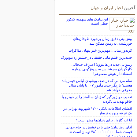
آخرین
اخبار ایران و جهان
این پیامک های سهمیه کنکور
جعلی است
پیش‌بینی دقیق زمان برخورد طوفان‌های
خورشیدی به زمین ممکن شد
کریدور میانی؛ مهم‌ترین خبر پنهان مذاکرات
جدیدترین فیلم مانی حقیقی در جشنواره نیویورک
رسوایی جدید در هالیوود؛ اعتراف جنجالی
کارگردان سرشناس به دروغ‌گویی درباره
استفاده از هوش مصنوعی!
تمام مردانی که در صف پوشیدن لباس جیمز باند
هستند/ بازیگر جدید مأمور ۰۰۷ تا پایان سال
معرفی خواهد شد
تعقیب دو زورگیر که زنان سالمند را در خودرو با
چاقو تهدید می‌کردند
افشای اطلاعات بانکی ۱۲۰۰ شهروند تهرانی در
یک غرفه میوه و تره‌بار
آیا آب گازدار برای دندان‌ها مضر است؟
آقای رضاییان؛ حتی با درخشش در جام جهانی
قیمت شما ۴۸٬۰۰۰٬۰۰۰٬۰۰۰ تومان است نه
۲۵۰٬۰۰۰٬۰۰۰٬۰۰۰