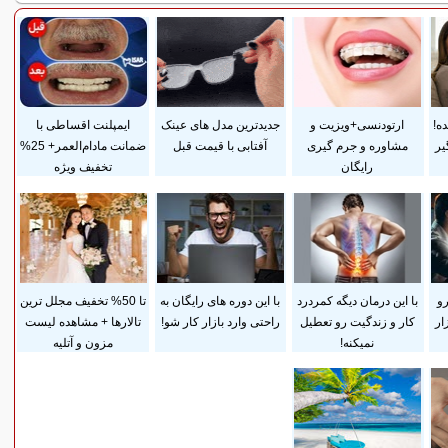
ده!
ارتودنسی+ویزیت و
جدیدترین مدل های عینک
ایمپلنت اقساطی با
یر
مشاوره و جرم گیری
آفتابی با قیمت قبل
ضمانت مادام‌العمر+ 25%
رایگان
تخفیف ویژه
رو
با این درمان دیگه کمردرد
با این دوره های رایگان به
تا 50% تخفیف مجلل ترین
ار
کار و زندگیت رو تعطیل
راحتی وارد بازار کار شو!
تالارها + مشاهده لیست
نمیکنه!
مزون و آتلیه