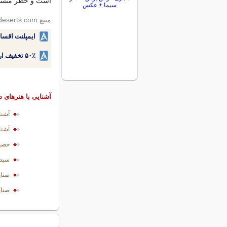
است و خطر منسوخ 
سیما + عکس
منبع:irandeserts.com
ایمپلنت اقسا
۵۰٪ تخفیف ارتودنسی دندان اقساطی بدون نیاز به چک یا سفته!
آشنایی با هنرهای 
آشنا
آشنا
حصير
سبد 
صنا
صناي