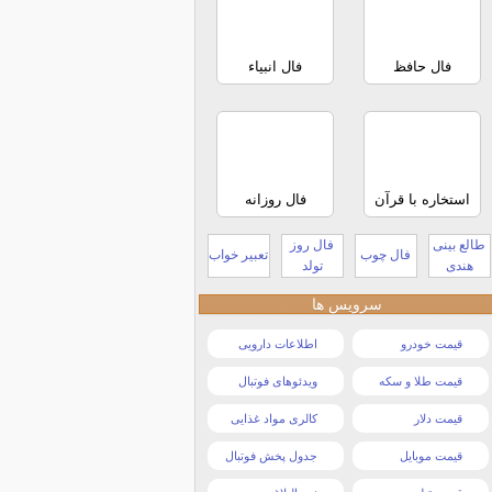
فال حافظ
فال انبیاء
استخاره با قرآن
فال روزانه
طالع بینی
فال روز
فال چوب
تعبیر خواب
هندی
تولد
سرویس ها
قیمت خودرو
اطلاعات دارویی
قیمت طلا و سکه
ویدئوهای فوتبال
قیمت دلار
کالری مواد غذایی
قیمت موبایل
جدول پخش فوتبال