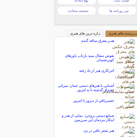
قیمت تبلت
نهج البلاغه
تیتر روزنامه ها
صحیفه سجادیه
پـربیننده های هنری
تـازه ترین های هنری
هنـر معرق ساقه گندم
نقوش سفال میبد بازتاب باورهای
کویرنشینان
آجرکاری هنر از یاد رفته
آشنایی با هنرهای دستی عمان: میراثی
زنده از گذشته تا به امروز
حصيربافي از ديروز تا امروز
صنایع دستی بروجرد: نمایی از هنر و
ابتکار مردمان این سرزمین
هنر شعر بافي در يزد