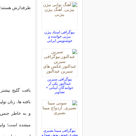
طرفدارش هستند!
بیوگرافی استاد بیژن
بیژنی خواننده و
خوشنویس ایرانی
بیوگرافی سیرین
عبدالنور یکی از
خوانندگان لبنانی +
بافت گليج بيشت
تصاویر
بافته ها، زنان تو
و به خاطر جنس پ
ميشده است؛ ولي 
بیوگرافی مبینا نصیری
مجری خوش پوش صدا و