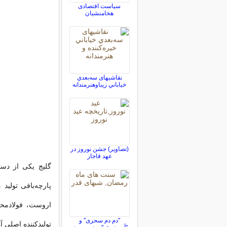
سیاست اقتصادی
هخامنشیان
نقاشيهای سه‌بعدي
خياباني زیباوهنرمندانه
(تصاویر) جشن نوروز در
عهد قاجار
گلیج یکی از دستب
پارچه‌بافی تولی
اروست، فولادمحله
"دم دم سحری" و
تولیدكننده‌ اصلی آ