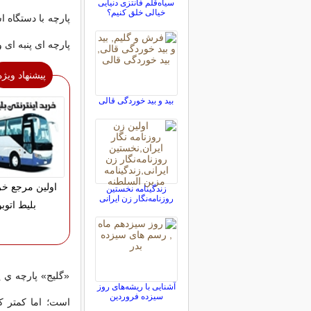
سیاه‌قلم فانتزی دنیایی
خیالی خلق کنیم؟
پارچه با دستگاه 
پارچه ای‌ پنبه‌ ا
پیشنهاد ویژه
بید و بید خوردگی قالی
اولین مرجع خری
زندگینامه نخستین
روزنامه‌نگار زن ایرانی
بلیط اتو
«گليج» پارچه ي پ
آشنایی با ریشه‌های روز
سیزده فروردین
است؛ اما كمتر كس