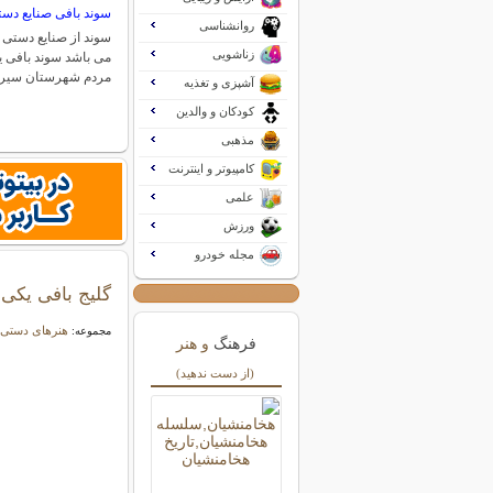
سوند بافی صنایع د
روانشناسی
سوند از صنایع دستی 
زناشویی
می باشد سوند بافی ی
مردم شهرستان سیر
آشپزی و تغذیه
کودکان و والدین
مذهبی
کامپیوتر و اینترنت
علمی
ورزش
مجله خودرو
گلیج بافی یکی 
هنرهای دستی 
مجموعه:
فرهنگ
و هنر
(از دست ندهید)