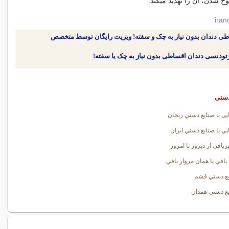
شدن، آن را تهديد ميكند.
طی دندان بدون نیاز به چک و سفته! ویزیت رایگان توسط متخصص
دستی
یی با صنايع دستي زنجان
يي با صنايع دستي ايران
بافي از ديروز تا امروز
بافي يا همان مروار بافي
يع دستي قشم
ع دستي همدان