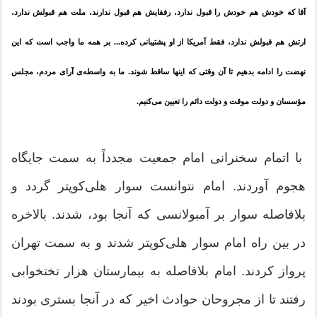
آقا که خودش هم خودش را قبول ندارد، رفقایش هم قبول ندارند، ملت هم قبولش ندارد،
ارتش هم قبولش ندارد، فقط آمریکا از او پشتیبانی کرده... بر همه ما واجب است که این
نهضت را ادامه بدهیم تا آن وقتی که اینها ساقط شوند. ما به واسطه‌ی آرای مردم، مجلس
مؤسسان و دولت موقت و دولت دائم را تعیین می‌کنیم.
با اتمام سخنرانی امام جمعیت مجدداً به سمت جایگاه
هجوم آوردند. امام نتوانست سوار هلی‌کوپتر گردد و
بلافاصله سوار بر آمبولانسی که آنجا بود، شدند. بالاخره
در بین راه امام سوار هلی‌کوپتر شدند و به سمت تهران
پرواز کردند. امام بلافاصله به بیمارستان هزار تختخوابی
رفتند تا از مجروحان حوادث اخیر که در آنجا بستری بودند