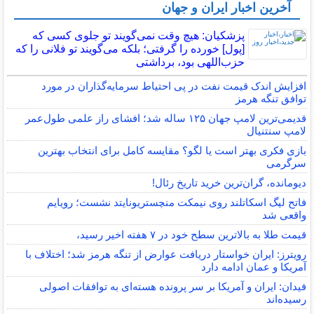
آخرین اخبار ایران و جهان
پزشکیان: هیچ وقت نمی‌گویند تو جلوی کسی که
[پول] خورده را گرفتی؛ بلکه می‌گویند تو فلانی را که
حزب‌اللهی بود، برداشتی
افزایش اندک قیمت نفت در پی احتیاط سرمایه‌گذاران در مورد
توافق تنگه هرمز
قدیمی‌ترین لامپ جهان ۱۲۵ ساله شد؛ افشای راز علمی طول‌عمر
لامپ سنتنیال
بازی فکری بهتر است یا لگو؟ مقایسه کامل برای انتخاب بهترین
سرگرمی
دیومانده، گران‌ترین خرید تاریخ رئال!
فاتح لیگ اسکاتلند روی نیمکت منچستریونایتد نشست؛ رویایم
واقعی شد
قیمت طلا به بالاترین سطح خود در ۷ هفته اخیر رسید،
رویترز: ایران خواستار دریافت عوارض از تنگه هرمز شد؛ اختلاف با
آمریکا و عمان ادامه دارد
فیدان: ایران و آمریکا بر سر پرونده هسته‌ای به توافقات اصولی
رسیده‌اند