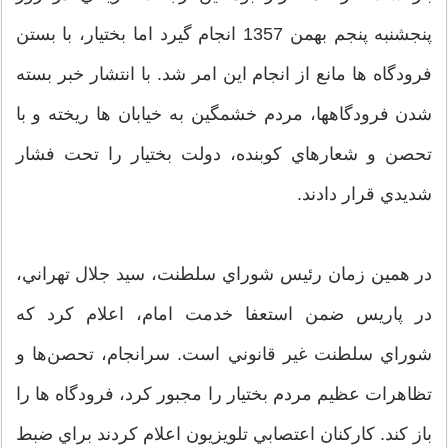
پنجشنبه پنجم بهمن 1357 انجام گيرد اما بختيار، با بستن
فرودگاه ها مانع از انجام اين امر شد. با انتشار خبر بسته
شدن فرودگاهها، مردم خشمگين به خيابان ها ريخته و با
تحصن و شعارهاي کوبنده، دولت بختيار را تحت فشار
شديدي قرار دادند.
در همين زمان رئيس شوراي سلطنت، سيد جلال تهراني،‌
در پاريس ضمن استعفا خدمت امام، اعلام کرد که
شوراي سلطنت غير قانوني است. سرانجام، تحصن‌ها و
تظاهرات عظيم مردم بختيار را مجبور کرد،‌ فرودگاه ها را
باز کند. کارکنان اعتصابي تلويزيون اعلام کردند براي ضبط