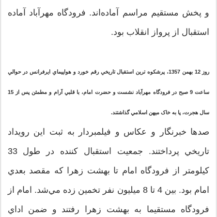
و پخش مستقيم مراسم آماده‌اند. فرودگاه مهرآباد آماده
استقبال از پرواز انقلاب بود.
روز 12 بهمن 1357، پرشکوه ترين استقبال تاريخي رقم خورد و هواپيماي ايرفرانس در حوالي
ساعت 9 صبح در فرودگاه مهرآباد نشست و حضرت امام، با قلبي آرام و مطمئن پس از 15
سال هجرت، پا به خاک ميهن اسلامي گذاشتند.
صدها خبرنگار و عکاس و فيلمبردار به ثبت اين رويداد
تاريخي پرداختند. جمعيت استقبال کننده در طول 33
کيلومتر از فرودگاه امام تا بهشت زهرا که مقصد بعدي
امام بود. بين 4 تا 8 ميليون نفر تخمين زده مي‌شد. امام از
فرودگاه مستقيما به بهشت زهرا رفتند و ضمن اداي