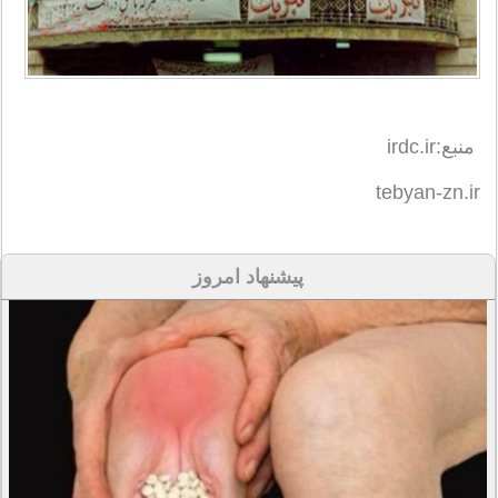
منبع:irdc.ir
tebyan-zn.ir
پیشنهاد امروز