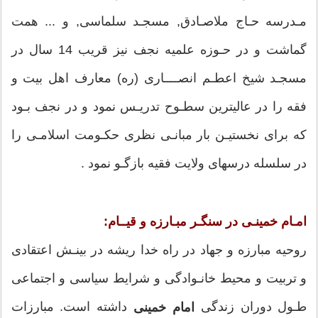
مـدرسه حـاج ملاصـادق, مسجـد سلماسى, و ... همت
گماشت و در حـوزه علميه نجف نيز قريب 14 سال در
مسجـد شيخ اعطـم انصــــارى (ره) معارف اهل بيت و
فقه را در عاليترين سطـوح تدريـس نمود و در نجف بـود
كه براى نخستيـن بار مبانـى نظرى حكـومت اسلامـى را
در سلسله درسهاى ولايت فقيه بازگـو نمود .
امـام خمينـى در سنگـر مبـارزه و قيــام:
روحيه مبارزه و جهاد در راه خدا ريشه در بينـش اعتقادى
و تربيت و محيط خانـوادگى و شرايط سياسى و اجتماعى
طـول دوران زندگى
داشته است. مبارزات
امام خمینی