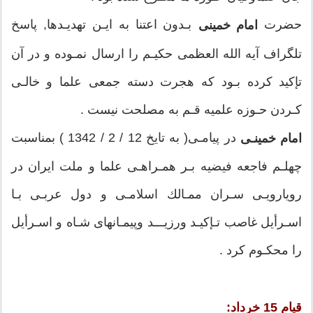
و مسائل به مجاهدي تمام عيار تبديل مي شد. برخي از
حضرت
بـدون اعتنا به ايـن تهديـدها, پاسخ
امام خمينى
حوادث متأثركننده اين دوران مثل بمب‌باران مجلس در
تلگراف آيه الله العظمى حكيـم را ارسال نمـوده و در آن
نقاشيها و مشقهاي خوشنويسي دوران كودكي و نوجواني او
تإكيد كرده بـود كه هجرت دسته جمعى علما و خالـى
منعكس شده و در دسترس است. از جمله قطعه شعري
كـردن حـوزه علميه قـم به مصلحت نيست .
است در دفترچه يادداشت دوران نوجواني (9-10 سالگي) با
در پيامـى( به تايخ 12 / 2 / 1342 ) بمناسبت
امام خمينـى
عنوان: «غيرت اسلام كو جنبش ملي كجاست» خطاب به ملت
چهلـم فاجعه فيضيه بـر همـراهـى علما و ملت ايران در
ايران:
رويارويـى سـران ممـالك اسلامـى و دول عربـى بـا
اسـرأيل غاصب تـإكيـد ورزيـــد وپيمـانهاى شـاه و اسـرأيل
را محكـوم كرد .
هان اي ايرانيان، ايران اندر بلاست
قيام 15 خرداد: