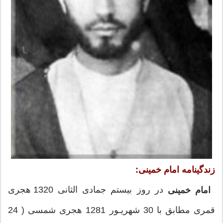
زندگینامه امام خمینی:
در روز بيستم جمادى الثانى 1320 هجرى
امام خمینی
قمرى مطابق با 30 شهريـور 1281 هجرى شمسى ( 24