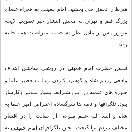
شرط را تحقق مـى بخشيد. امام خمينـى به همراه علماى
بزرگ قـم و تهران به محض انتشار خبر تصويب لايحه
مزبور پـس از تبادل نظر دست به اعتراضات همه جانبه
زدند .
نقـش حضرت
در روشـن ساختـن اهداف
امام خمینی
در روز بيستم جمادى الثانى 1320 هجرى قمرى مطابق با 30
واقعى رژيـم شاه و گوشزد كـردن رسالت خطير علما و
شهريـور 1281 هجرى شمسى ( 24 سپتامپر 1902 ميلادى ) در
حـوزه هاى علميه در ايـن شـرايط بسيار مـوثـر وكارساز
شهرستان خميـن از توابع استان مركزى ايران در خانواده اى
بـود. تلگرافها و نامه ها سرگشاده اعتـراض آميز علما به
اهل علـم و هجرت و جهاد و در خـانـدانـى از سلاله زهـراى
شاه و اسد الله علـم مـوجى از حمايت را در اقشار
اطهر سلام الله عليها, روح الله المـوسـوى الخمينـى پـاى بـر
مختلف مردم برانگيخت. لحـن تلگرافهاى
به
امام خمينـى