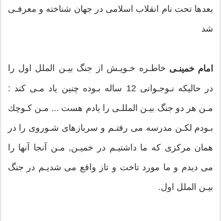
بعدها تحت نام انقلاب اسلامى در جهان شناخته و معرفـى
شد
خاطـره خـويـش از جنگ بيـن الملل اول را
امام خمينـى
در حاليكه نـوجـوانى 12 ساله بـوده چنين ياد مـى كند :
مـن هر دو جنگ بيـن المللـى را يادم هست ... مـن كـوچك
بـودم لكـن مدرسه مى رفتـم و سربازهاى شـوروى را در
همان مركزى كه ما داشتيـم در خميـن, مـن آنجا آنها را
مى ديدم و ما مورد تاخت و تاز واقع مى شديـم در جنگ
بيـن الملل اول.