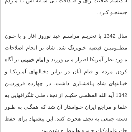
انـديشه, صلابت راى و صـداقت بـى شـأبه اش بـا مـردم
جستجـو كـرد .
سال 1342 با تحريـم مراسـم عيد نوروز آغاز و با خـون
مظلـوميـن فيضيه خـونرنگ شد. شاه بر انجام اصلاحات
دوره اول (از 1281- 1300ش)
مـورد نظر آمريكا اصرار مـى ورزيد و
بر آگاه
امام خمينى
كردن مردم و قيام آنان در برابر دخـالتهاى آمـريكـا و
دوران كودكي و نوجواني روح‌الله همزمان با بحرانهاي سياسي
خيـانتهاى شاه پـافشـارى داشت. در چهارده فرورديـن
و اجتماعي ايران سپري شد. وي از همان ابتداي زندگي، با درد
1342 آيه الله العظمـى حكيـم از نجف طـى تلگرافهايى به
و رنج مردم و مشكلات جامعه آشنا بود و تأثر خود را با ترسيم
علما و مراجع ايران خـواستار آن شد كه همگـى به طـور
خطوطي به صورت نقاشي بروز مي داد، و همراه خانواده و
دسته جمعى به نجف هجرت كنند. اين پيشنهاد براى حفظ
اطرافيان در سنگر دفاع ساخته و پرداخته و در كوران حوادث
جان علماوكيان حـوزه ها مطرح شده بود .