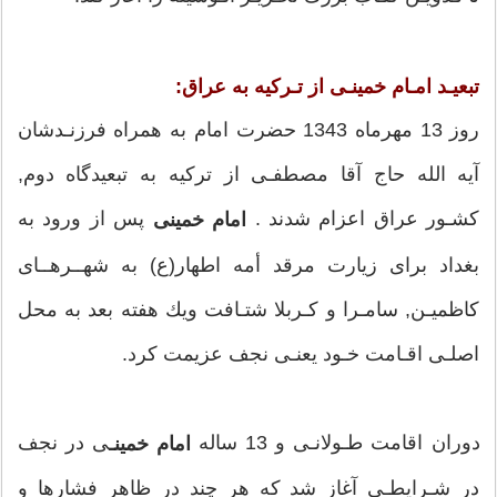
اسرائيل و عوامل آنها را بر كليه شئون مملكت فراهم
مي‌كرد. در اين زمان امام در برابر اصلاحات آمريكايي به
تبعيـد امـام خمينـى از تـركيه به عراق:
شدت ايستاد و رژيم شاه به تلافي، در دوم فروردين 1342 كه
روز 13 مهرماه 1343 حضرت امام به همراه فرزنـدشان
مصادف بود با شهادت امام جعفر صادق (ع) به مدرسه فيضيه
آيه الله حاج آقا مصطفـى از تركيه به تبعيدگاه دوم,
يورش برد. در اين حادثه تعدادي شهيد و مجروح شدند. امام
كشـور عراق اعزام شدند .
پس از ورود به
امام خمينى
در پيامي به مناسبت چهلم فاجعه فيضيه دست به افشاگري
بغداد براى زيارت مرقد أمه اطهار(ع) به شهــرهــاى
زد :« من مصمم هستم كه از پاي ننشينم تا دستگاه فاسد را
كاظميـن, سامـرا و كـربلا شتـافت ويك هفته بعد به محل
به جاي خود بنشانم.» امام نطق تاريخي خود را در 13 خرداد
اصلـى اقـامت خـود يعنـى نجف عزيمت كرد.
1342 در مدرسه فيضيه ايراد كرد و شاه فرمان خاموش
كردن فرياد امام را صادر كرد. در شامگاه 14 خرداد امام
دوران اقامت طـولانـى و 13 ساله
ى در نجف
امام خمينـ
دستگير و به زندان قصر منتقل شد. صبح 15 خرداد خبر
در شـرايطـى آغاز شد كه هر چند در ظاهر فشارها و