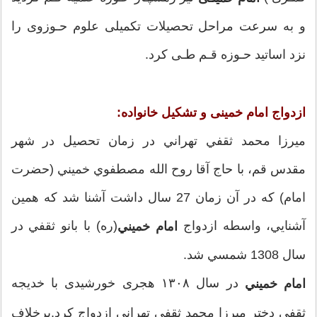
و به سرعت مراحل تحصيلات تكميلى علوم حـوزوى را
نزد اساتيد حـوزه قـم طـى كرد.
ازدواج امام خمینی و تشکیل خانواده:
ميرزا محمد ثقفي تهراني در زمان تحصيل در شهر
مقدس قم، با حاج آقا روح ‌الله مصطفوي خميني (حضرت
امام) كه در آن زمان 27 سال داشت آشنا شد كه همين
آشنايي، واسطه‌ ازدواج
(ره) با بانو ثقفي در
امام خميني
سال 1308 شمسي شد.
در سال ۱۳۰۸ هجری خورشیدی با خدیجه
امام خميني
ثقفی دختر میرزا محمد ثقفی تهرانی ازدواج کرد.برخلاف