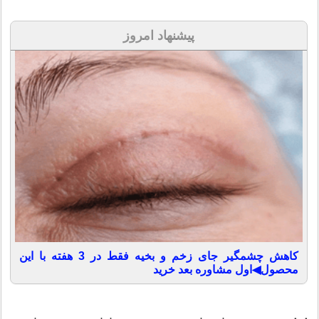
ازدواج و خانواده
پیشنهاد امروز
روح‌الله در سال ۱۳۰۸ هجری خورشیدی با خدیجه ثقفی دختر
میرزا محمد ثقفی تهرانی ازدواج کرد.برخلاف سنت رایج چند
همسری و متعه در بین روحانیان آن زمان، خمینی هیچگاه
همسر دیگری و متعه اختیار نکرد و برخلاف رسم آن زمان
خمینی در امور منزل به همسرش کمک می کرد.[۱۰] حاصل
این ازدواج، دو پسر و سه دختر بود.
کاهش چشمگیر جای زخم و بخیه فقط در 3 هفته با این
محصول◀اول مشاوره بعد خرید
ميرزا محمد ثقفي تهراني در زمان تحصيل در شهر مقدس