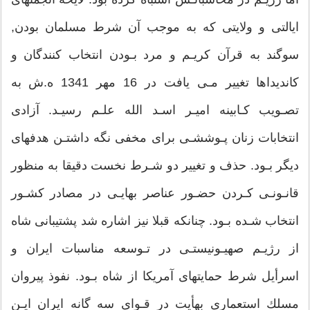
ايالتى و ولايتى كه به موجب آن شرط مسلمان بودن,
سوگند به قرآن كريـم و مرد بـودن انتخاب كنندگان و
كانديداها تغيير مـى يافت در 16 مهر 1341 ه.ش به
تصـويب كـابينه اميـر اسـد الله علـم رسيـد. آزادى
انتخابات زنان پـوششـى براى مخفى نگه داشتـن هدفهاى
ديگر بـود. حذف و تغيير دو شـرط نخست دقيقا به منظور
قانـونـى كـردن حضـور عناصر بهايـى در مصادر كشـور
انتخاب شـده بـود. چنانكه قبلا نيز اشاره شد پشتيبانى شاه
از رژيـم صهيـونيستـى در تـوسعه مناسبات ايران و
اسرأيل شرط حمايتهاى آمريكا از شاه بـود. نفوذ پيروان
مسلك استعمارى بهأيت در قـواى سه گانه ايران ايـن