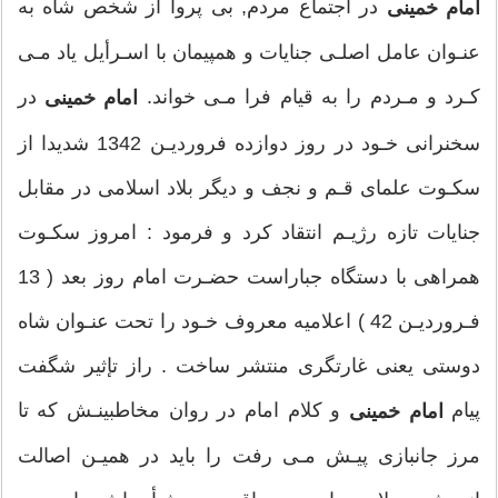
در اجتماع مردم, بى پروا از شخص شاه به
امام خمينى
قم، با حاج آقا روح ‌الله مصطفوي خميني (حضرت امام) كه
عنـوان عامل اصلـى جنايات و همپيمان با اسـرأيل ياد مـى
در آن زمان 27 سال داشت آشنا شد كه همين آشنايي،
كـرد و مـردم را به قيام فرا مـى خواند.
در
امام خمينى
واسطه‌ ازدواج امام خميني(ره) با بانو ثقفي در سال 1308
سخنرانى خـود در روز دوازده فرورديـن 1342 شديدا از
شمسي شد.
سكـوت علماى قـم و نجف و ديگر بلاد اسلامى در مقابل
جنايات تازه رژيـم انتقاد كرد و فرمود : امروز سكـوت
ثمره اين ازدواج تولد سيد مصطفي، فرزند اول آنها در آذر
همراهى با دستگاه جباراست حضـرت امام روز بعد ( 13
1309؛ سيد احمد در 26 اسفند 1324 و خانم‌‌ها سيده فريده‌،‌
فـرورديـن 42 ) اعلاميه معروف خـود را تحت عنـوان شاه
سيده زهرا و سيده صديقه بود.
دوستى يعنى غارتگرى منتشر ساخت . راز تإثير شگفت
پيام
و كلام امام در روان مخاطبينـش كه تا
امام خمينى
در حال حاضر 15 نوه از فرزندان حضرت امام (ره) به يادگار
مرز جانبازى پيـش مـى رفت را بايد در هميـن اصالت
مانده اند