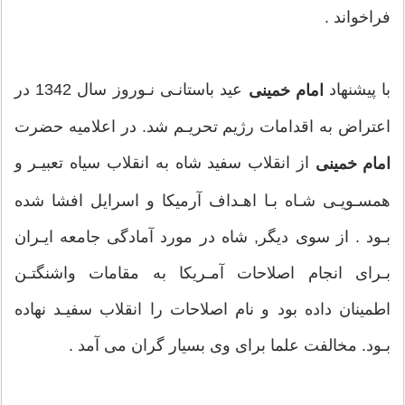
مقاومت بـر خاسته بـود, با گلـوله پاسخ گفتنـد و در مسير
فراخواند .
خميـن به اراك وى را به شهادت رسانـدنـد.
بديـن ترتبيب امام خمينى از اوان كـودكى با رنج يتيمىآشنا و با
با پيشنهاد
عيد باستانـى نـوروز سال 1342 در
امام خمينى
مفهوم شهادت روبرو گرديد. وى دوران كـودكـى و نـوجـوانى
اعتراض به اقدامات رژيم تحريـم شد. در اعلاميه حضرت
را تحت سرپرستى مادر مـومنه اش (بانـو هاجر) كه خـود از
از انقلاب سفيد شاه به انقلاب سياه تعبيـر و
امام خمينى
خاندان علـم و تقـوا و از نـوادگان مـرحـوم آيه الله
همسـويـى شـاه بـا اهـداف آرميكا و اسرايل افشا شده
خـوانسـارى ( صاحب زبـده التصانيف ) بوده است. همچنيـن
بـود . از سوى ديگر, شاه در مورد آمادگى جامعه ايـران
نزد عمه مكرمه اش ( صاحبه خانم ) كه بانـويى شجاع و
بـراى انجام اصلاحات آمـريكا به مقامات واشنگتـن
حقجـو بـود سپرى كرد اما در سـن 15 سالگى از نعمت وجـود
اطمينان داده بود و نام اصلاحات را انقلاب سفيـد نهاده
آن دو عزيز نيز محـروم گـرديد
بـود. مخالفت علما براى وى بسيار گران مى آمد .