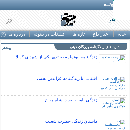
بـیتوتــه
منو
خانه
اخبار داغ
تازه ها
تبلیغات در بیتوته
درباره ما
ت
تازه های زندگینامه بزرگان دینی
بیشتر »
زندگینامه ابوثمامه صائدی یکی از شهدای کربلا
آشنایی با زندگینامه عزالدین یحیی
زندگی نامه حضرت شاه چراغ
داستان زندگی حضرت شعیب