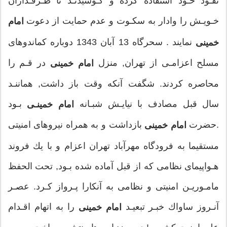
نفـوذ خـود استفاده كرده و كـوشيدنـد تا طـرفـداران
رضاخاني، كه شناخت كاملي از اوضاع ايران و جهان دارد، لذا
خـويـش را وادار به سكـوت و عدم حمايت از دعوت
امام
با صدور بيانيه‌اي در 11 جمادي‌الثاني 1363ق/1323ش زمان
نمايند . سحرگاه 13 آبان 1343 دوباره كماندوهاى
خمينى
مناسب قيام را يادآوري مي‌كند: «امروز، روزي است كه نسيم
مسلح اعزامـى از تهران, منزل
در قـم را
امام خمينى
روحاني وزيدن گرفته و براي قيام اصلاحي بهترين روز است،
محاصره كردند. شگفت آنكه وقت باز داشت, هماننـد
اگر مجال را از دست بدهيد و قيام براي خدا نكنيد و مراسم
سال قبل مصادف با نيايـش شبـانه
بـود
امام خمينـى
ديني را عودت ندهيد، فرداست كه مشتي هرزه‌گرد و
.حضرت
بازداشت و به همراه نيروهاى امنيتى
امام خمينى
شهوتران بر شما چيره و تمام آيين و شرف شما را دستخوش
مستقيما به فرودگاه مهرآباد تهران اعزام و با يك فروند
اغراض باطله خود كنند.» 8
هـواپيماى نظامى كه از قبل آماده شده بـود, تحت الحفظ
مامـوريـن امنيتى و نظامى به آنكارا پـرواز كـرد. عصـر
آنـروز ساواك خبـر تبعيـد
را به اتهام اقـدام
امام خمينى
دوره چهارم زندگي امام (از 1340-1368)