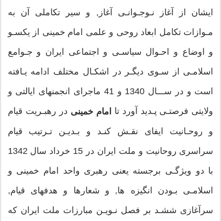
ايشان از آغاز نـوجـوانـى آغاز, و سير تكاملى آن به
مـوازات تكامل ابعاد روحى و علمى امام خمینی از يكسـو
و اوضاع و احـوال سياسـى و اجتماعى ايران و جـوامع
اسلامـى از سـوى ديگـر در اشكـال مختلف ادامه يـافته
است و در ســـال 1340 و 41 ماجراى انجمنهاى ايالتى و
ولايتى فرصتـى پـديد آورد تا
در رهبـريت قيام
امام خمینی
و روحـانيت ايفاى نقـش كنـد و بـديـن تـرتيب قيام
سراسرى روحانيت و ملت ايران در 15 خرداد سال 1342
با دو ويژگـى برجسته يعنى رهبرى واحد امام خمينى و
اسلامـى بـودن انگيزه ها, و شعارها و هدفهاى قيام,
سرآغازى ششـد بر فصل نـويـن مبارزات ملت ايران كه