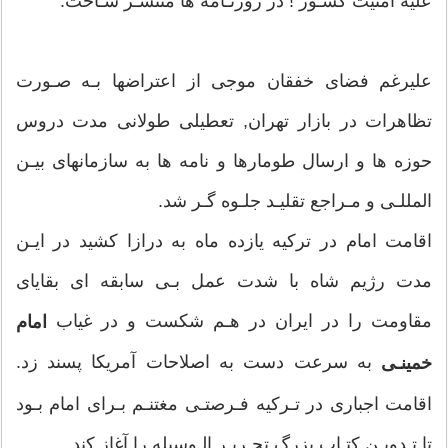
عليه امنيت كشـور ! در روزنـامه ها منتشـر سـاخت.
اين دوره همزمان با دو حادثه ناگوار آغاز مي‌شود يكي رحلت
عليرغم فضاى خفقان موجى از اعتراضها بـه صـورت
آيت‌الله بروجردي (10 فروردين 1340) - كه ضايعه‌اي براي
تظاهرات در بازار تهران, تعطيلى طولانى مدت دروس
جهان اسلام و در عين حال رفع موانع براي دشمنان ايران و
حوزه ها و ارسال طومارها و نامه ها به سازمانهاى بيـن
اسلام بود. ديگري رحلت آيت‌الله كاشاني قهرمان مبازره با
المللـى و مـراجع تقليـد جلـوه گـر شد.
استعمار انگليس كه روزگاري نامش لرزه بر اندام دشمنان
اقامت امام در تركيه يازده ماه به درازا كشيد در ايـن
ايران و اسلام مي‌انداخت. همزمان با تسلط امريكا بر امور
مدت رژيم شاه با شدت عمل بـى سابقه اى بقاياى
مملكت، فشار بر رژيم براي اجراي اصلاحات آمريكايي
مقاومت را در ايران در هـم شكست و در غياب
امام
افزايش يافت و در قالب اصلاحات ارضي و لايحه انجمنهاي
به سرعت دست به اصلاحات آمريكا پسند زد.
خمينـى
ايالتي و ولايتي با چشم‌اندازي ظاهراً مردم فريب رخ نمود
اقامت اجبارى در تـركيه فـرصتـى مغتنـم بـراى امام بـود
ولي در باطن از اتحاد شومي خبر مي داد و تسلط آمريكا و
تا تـدويـن كتـاب بزرگ تحـريـر الـوسيله را آغاز كند.