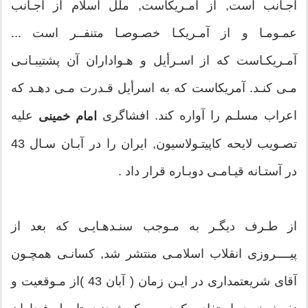
اجـانب است, از آمـريكاست, ملل اسلام از اجـانب
عمـومـا و از آمـريكـا خصـوصـا متنفــر است ...
دوره سوم (از 1320-1340)
آمـريكـاست كه از اسـرأيل و هـواداران آن پشتيبـانـى
مـى كنـد. آمريكاست كه به اسرأيل قـدرت مـى دهـد كه
اين دوره از زندگي امام با چهل سالگي آغاز مي‌شود و
اعراب مسلـم را آواره كند. افشاگرى
عليه
امام خمينى
مصادف است با دو حادثه مهم؛ يعني بروز جنگ جهاني دوم و
تصـويب لايحه كاپيتـولاسيون, ايران را در آبـان سـال 43
اشغال ايران، خروج رضاخان از ايران و آغاز سلطنت
در آستـانه قيـامـى دوبـاره قرار داد .
محمدرضا. بنا بر اعتقاد امام اين زمان فرصت مناسبي براي
قيام اصلاحي بود. با همه كوششها و اقدامات روح‌الله قيام
از طـرف ديگـر به مـوجب سنـدهـايـى كه بعد از
مورد نظر صورت نگرفت. امام در اين دوره عالمي است
پيــــروزى انقلاب اسلامـى منتشر شد, كسانـى همچـون
كامل و جامع الشرايط، رهبري است هوشيار با پشتوانه دانش
آقاى شريعتمدارى در ايـن زمان ( آبان 43 )از مـوقعيت و
و بينش سياسي با كوله‌باري از تجربه دوران 20 ساله