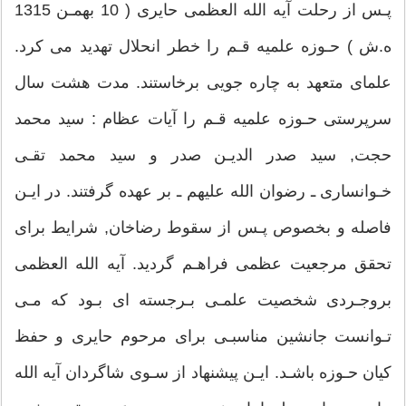
پـس از رحلت آيه الله العظمى حايرى ( 10 بهمـن 1315
ه.ش ) حـوزه علميه قـم را خطر انحلال تهديد مى كرد.
علماى متعهد به چاره جويى برخاستند. مدت هشت سال
سرپرستى حـوزه علميه قـم را آيات عظام : سيد محمد
حجت, سيد صدر الديـن صدر و سيد محمد تقـى
خـوانسارى ـ رضوان الله عليهم ـ بر عهده گرفتند. در ايـن
فاصله و بخصوص پـس از سقوط رضاخان, شرايط براى
تحقق مرجعيت عظمى فراهـم گرديد. آيه الله العظمى
بروجـردى شخصيت علمـى بـرجسته اى بـود كه مـى
تـوانست جانشين مناسبـى براى مرحوم حايرى و حفظ
كيان حـوزه باشـد. ايـن پيشنهاد از سـوى شاگردان آيه الله