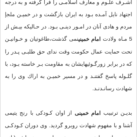
اشـرف علـوم و معارف اسلامـى را فرا گرفته و به درجه
اجتهاد نايل آمـده بـود به ايران بازگشت و در خميـن ملجإ
مردم و هادى آنان در امـور دينـى بـود. در حـاليكه بيـش از
5 مـاه ولادت
نمى گذشت،طاغوتيان و خـوانيـن
امام خمینی
تحت حمايت عمال حكومت وقت نداى حق طلبـى پـدر را
كه در برابر زورگـوئيهايشان به مقاومت بـر خاسته بـود، با
گلـوله پاسخ گفتنـد و در مسير خميـن به اراك وى را به
شهادت رسانـدنـد.
بديـن ترتبيب
از اوان كـودكى با رنج يتيمى
امام خمينى
آشنا و با مفهوم شهادت روبرو گرديد. وى دوران كـودكـى