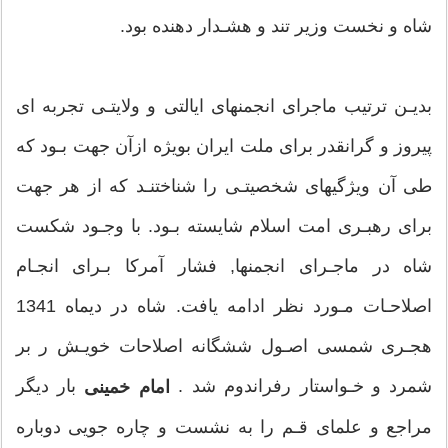
خـاكدان طبيعت نهاد .
شاه و نخست وزير تند و هشـدار دهنده بود.
او وارث سجاياى آبإ و اجدادى بـود كه نسل در نسل در كار
هدايت مردم وكسب معارف الهى كـوشيـده انـد. پـدر
بديـن ترتيب ماجراى انجمنهاى ايالتى و ولايتـى تجربه اى
بزرگـوار امام خمينـى مرحوم آيه الله سيد مصطفى مـوسـوى
پيروز و گرانقدر براى ملت ايران بويژه ازآن جهت بـود كه
از معاصريـن مرحـوم آيه الله العظمـى ميرزاى شيـرازى
طى آن ويژگيهاى شخصيتـى را شناختنـد كه از هر جهت
(رض), پـس از آنكه ساليانـى چنـد در نجف اشـرف علـوم و
براى رهبـرى امت اسلام شايسته بـود. با وجـود شكست
معارف اسلامـى را فرا گرفته و به درجه اجتهاد نايل آمـده
شاه در ماجـراى انجمنها, فشار آمركا بـراى انجـام
بـود به ايران بازگشت و در خميـن ملجإ مردم و هادى آنان در
اصلاحـات مـورد نظر ادامه يافت. شاه در ديماه 1341
امـور دينـى بـود. در حـاليكه بيـش از 5 مـاه ولادت روح الله
هجـرى شمسى اصـول ششگانه اصلاحات خويـش ر بر
نمى گذشت,طاغوتيان و خـوانيـن تحت حمايت عمال حكومت
شمرد و خـواستار رفراندوم شد .
بار ديگر
امام خمينى
وقت نداى حق طلبـى پـدر را كه در برابر زورگـوئيهايشان به
مراجع و علماى قـم را به نشست و چاره جويى دوباره