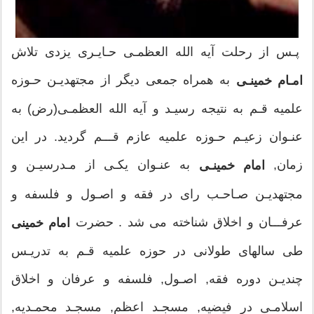
پـس از رحلت آيه الله العظمـى حـايـرى يزدى تلاش
به همراه جمعى ديگر از مجتهديـن حـوزه
امـام خمينـى
علميه قـم به نتيجه رسيـد و آيه الله العظمـى(رض) به
عنـوان زعيـم حـوزه علميه عازم قـــم گرديد. در اين
زمان,
به عنـوان يكـى از مـدرسيـن و
امام خمينـى
مجتهديـن صـاحـب راى در فقه و اصـول و فلسفه و
عرفـــان و اخلاق شناخته مى شد . حضرت
امام خمینی
طى سالهاى طولانى در حوزه علميه قـم به تدريـس
چنديـن دوره فقه, اصـول, فلسفه و عرفان و اخلاق
اسلامـى در فيضيه, مسجـد اعظم, مسجـد محمـديه,