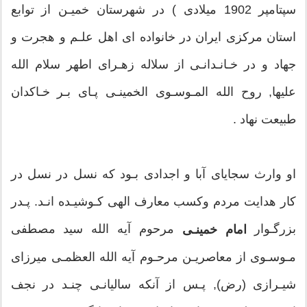
سپتامپر 1902 ميلادى ) در شهرستان خميـن از توابع
استان مركزى ايران در خانواده اى اهل علـم و هجرت و
جهاد و در خـانـدانـى از سلاله زهـراى اطهر سلام الله
عليها, روح الله المـوسـوى الخمينـى پـاى بـر خـاكدان
طبيعت نهاد .
او وارث سجاياى آبا و اجدادى بـود كه نسل در نسل در
كار هدايت مردم وكسب معارف الهى كـوشيـده انـد. پـدر
بزرگـوار
مرحوم آيه الله سيد مصطفى
امام خمينـى
مـوسـوى از معاصريـن مرحـوم آيه الله العظمـى ميرزاى
شيـرازى (رض), پـس از آنكه ساليانـى چنـد در نجف