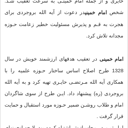
حايرى و از جمله امام خمينـى به سرعت تعقيب شـد.
شخص
در دعوت از آيه الله بروجردى براى
امام خمینی
هجرت به قـم و پذيرش مسئوليت خطير زعامت حـوزه
مجدانه تلاش كرد.
در تعقيب هدفهاى ارزشمند خويش در سال
امام خمينى
1328 طرح اصلاح اساس ساختار حـوزه علميه را با
همكارى آيه الله مـرتضـى حايـرى تهيه كرد و به آيه الله
بروجردى (ره) پيشنهاد داد. ايـن طرح از سوى شاگردان
امام و طلاب روشـن ضمير حـوزه مورد استقبال و حمايت
قرار گرفت .
اما رژيـم در محاسباتـش اشتباه كرده بود. لايحه انجمنهاى