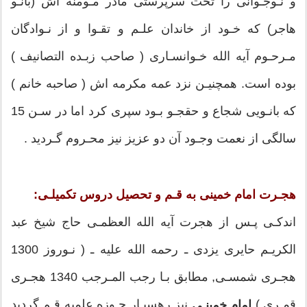
و نـوجـوانى را تحت سرپرستى مادر مـومنه اش (بانـو
هاجر) كه خـود از خاندان علـم و تقـوا و از نـوادگان
مـرحـوم آيه الله خـوانسـارى ( صاحب زبـده التصانيف )
بوده است. همچنيـن نزد عمه مكرمه اش ( صاحبه خانم )
كه بانـويى شجاع و حقجـو بـود سپرى كرد اما در سـن 15
سالگى از نعمت وجـود آن دو عزيز نيز محـروم گـرديد .
هجـرت امام خمینی به قـم و تحصيل دروس تكميلـى:
اندكـى پـس از هجرت آيه الله العظمـى حاج شيخ عبد
الكريـم حايرى يزدى ـ رحمه الله عليه ـ ( نـوروز 1300
هجـرى شمسـى, مطابق بـا رجب المـرجب 1340 هجـرى
قمـرى )
نيز رهسپـار حـوزه علميه قـم گرديد
امام خمينـى