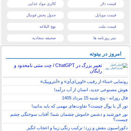
قیمت دلار
کالری مواد غذایی
قیمت موبایل
جدول پخش فوتبال
قیمت تبلت
نهج البلاغه
تیتر روزنامه ها
صحیفه سجادیه
امروز در بیتوته
تغییر بزرگ در ChatGPT / چت متنی نامحدود و
رایگان
رونمایی «متا» از رقیب «اوپن‌ای‌آی» و «آنتروپیک»
هوش مصنوعی جدید، انسان از آب درآمد!
فال روزانه - پنج شنبه 15 مرداد 1405
تور آل یا یوآل چیست؟ تفاوت‌های مهمی که باید بدانید!
نور خورشید و دشمن خاموش چشمان شما؛ آفتاب سوختگی چشم
چیست؟
دکوراسیون بنفش و زرد؛ ترکیب رنگی زیبا و اعجاب انگیز