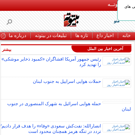
بـیتوتــه
ی های
منو
خانه
اخبار داغ
تازه ها
تبلیغات در بیتوته
درباره ما
ت
آخرین اخبار بین الملل
بیشتر »
رئیس جمهور آمریکا افشاگران «کمبود ذخایر موشکی»
را تهدید کرد
حملات هوایی اسراییل به جنوب لبنان
حمله هوایی اسرائیل به شهرک المنصوری در جنوب
لبنان
انصارالله: نفت‌کش سعودی «وفاء» را هدف قرار دادیم/
تردد در تنگه هرمز همچنان محدود است