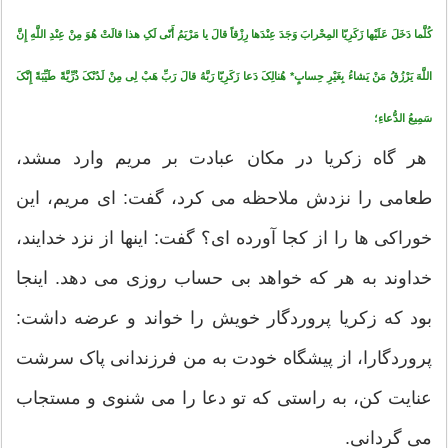
کُلَّما دَخَلَ عَلَیْها زَکَرِیّا المِحْرابَ وَجَدَ عِنْدَها رِزْقاً قالَ یا مَرْیَمُ أَنّى لَکِ هذا قالَتْ هُوَ مِنْ عِنْدِ اللَّهِ إِنَّ
اللَّهَ یَرْزُقُ مَنْ یَشاءُ بِغَیْرِ حِسابٍ* هُنالِکَ دَعا زَکَرِیّا رَبَّهُ قالَ رَبِّ هَبْ لِى مِنْ لَدُنْکَ ذُرِّیَّةً طَیِّبَةً إِنَّکَ
سَمِیعُ الدُّعاءِ؛
هر گاه زکریا در مکان عبادت بر مریم وارد مى‏شد،
طعامى را نزدش ملاحظه مى ‏کرد، گفت: اى‏ مریم، این
خوراکى‏ ها را از کجا آورده ‏اى؟ گفت: اینها از نزد خدایند،
خداوند به هر که خواهد بى‏ حساب روزى مى‏ دهد. اینجا
بود که زکریا پروردگار خویش را خواند و عرضه داشت:
پروردگارا، از پیشگاه خودت به من فرزندانى پاک سرشت
عنایت کن، به راستى که تو دعا را مى‏ شنوى و مستجاب
مى‏ گردانى.