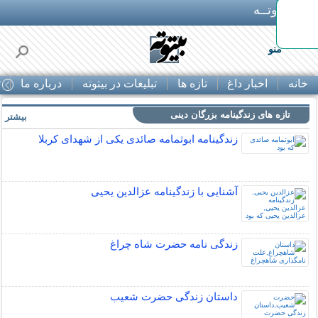
بـیتوتــه
منو
خانه
اخبار داغ
تازه ها
تبلیغات در بیتوته
درباره ما
ت
تازه های زندگینامه بزرگان دینی
بیشتر »
زندگینامه ابوثمامه صائدی یکی از شهدای کربلا
آشنایی با زندگینامه عزالدین یحیی
زندگی نامه حضرت شاه چراغ
داستان زندگی حضرت شعیب