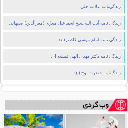
زندگي‌نامه علامه حلي
زندگی نامه آیت الله شیخ اسماعیل معزّی (معزالّدین)اصفهانی
زندگی نامه امام موسی کاظم (ع)
زندگی نامه دکتر مهدی الهی قمشه ای
زندگینامه حضرت نوح (ع)