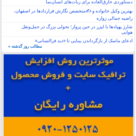
دستاوردی خارق‌العاده برای ربات‌های انسان‌نما
بهترین وکیل خانواده و ✍️متخصص نگارش قراردادها در اصفهان،
راضیه جمالی زواره
شارژ پهپادها با لیزر در حین پرواز؛ تحولی بزرگ در حمل‌ونقل
هوایی
ادعای ماسک از بازگرداندن بینایی تا «دید فراانسانی»
مطالب روز گذشته »