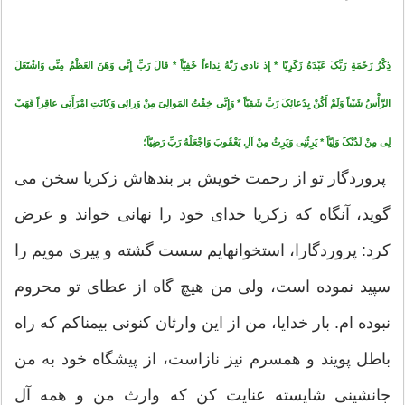
ذِکْرُ رَحْمَةِ رَبِّکَ عَبْدَهُ زَکَرِیّا * إِذ نادى‏ رَبَّهُ نِداءاً خَفِیّاً * قالَ رَبِّ إِنِّى وَهَنَ العَظْمُ مِنِّى وَاشْتَعَلَ
الرَّأْسُ شَیْباً وَلَمْ أَکُنْ بِدُعائِکَ رَبِّ شَقِیّاً * وَإِنِّى خِفْتُ المَوالِىَ مِنْ وَرائِى وَکانَتِ امْرَأَتِى عاقِراً فَهَبْ
لِى مِنْ لَدُنْکَ وَلِیّاً * یَرِثُنِى وَیَرِثُ مِنْ آلِ یَعْقُوبَ وَاجْعَلْهُ رَبِّ رَضِیّاً؛
پروردگار تو از رحمت خویش بر بنده‏اش زکریا سخن مى‏
گوید، آن‏گاه که زکریا خداى خود را نهانى خواند و عرض
کرد: پروردگارا، استخوان‏هایم سست گشته و پیرى مویم را
سپید نموده است، ولى من هیچ گاه از عطاى تو محروم
نبوده‏ ام. بار خدایا، من از این وارثان کنونى بیمناکم که راه
باطل پویند و همسرم نیز نازاست، از پیشگاه خود به من
جانشینى شایسته عنایت کن که وارث من و همه آل