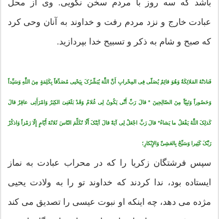
باشد که سه روز با مردم سخن نگویى. وى از محل
عبادت خارج و نزد مردم رفت و خداوند به آنان وحى کرد
که صبح و شام به ذکر و تسبیح خدا بپردازید.
فَنادَتْهُ المَلائِکَةُ وَهُوَ قائِمٌ یُصَلّى فِى المِحْرابِ أَنَّ اللَّهَ یُبَشِّرُکَ بِیَحْیى‏ مُصَدِّقاً بِکَلِمَةٍ مِنَ اللَّهِ وَسَیِّداً
وَحَصُوراً وَنَبِیّاً مِنَ الصّالِحِینَ * قالَ رَبِّ أَنَّى‏ یَکُونُ لِى غُلامٌ وَقَدْ بَلَغَنِىَ الکِبَرُ وَامْرَأَتِی عاقِرٌ قالَ
کَذلِکَ اللَّهُ یَفْعَلُ ما یَشاءُ* قالَ رَبِّ اجْعَلْ لِی آیَةً قالَ آیَتُکَ أَلّا تُکَلِّمَ النّاسَ ثَلاثَةَ أَیّامٍ إِلّا رَمْزاً وَاذکُرْ
رَبَّکَ کَثِیرا وَسَبِّحْ بِالعَشِىِّ وَالإِبْکارِ؛
سپس فرشتگان زکریا را که در محراب عبادت به نماز
ایستاده بود، ندا کردند که خداوند تو را به ولادت یحیى
مژده مى ‏دهد، چه این‏که او نبوت عیسى را تصدیق مى‏ کند