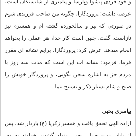
و خود فردى پیشوا وپارسا و پیامبرى از شایستگان است،
عرضه داشت: پروردگارا، چگونه من صاحب فرزندى شوم
در صورتى که پیر و سالخورده گشته ‏ام و همسرم نیز
نازاست: گفت: چنین است کار خدا، هر عملى را بخواهد
انجام مى‏دهد. عرض کرد: پروردگارا، برایم نشانه ‏اى مقرر
فرما، فرمود: نشانه‏ ات این است که مدت سه روز با
مردم جز به اشاره سخن نگویى، و پروردگار خویش را
صبح و شام بسیار ذکر و تسبیح بنما.
پیامبرى یحیى
اراده الهى تحقق یافت و همسر زکریا (ع) باردار شد، پس
از پایان مدت حمل، یحیى متولد گشت، خداوند به وى