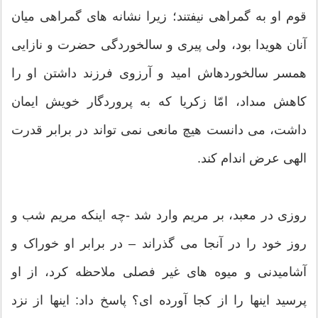
قوم او به گمراهى نیفتند؛ زیرا نشانه‏ هاى گمراهى میان
آنان هویدا بود، ولى پیرى و سالخوردگى حضرت و نازایى
همسر سالخورده‏اش امید و آرزوى فرزند داشتن او را
کاهش مى‏داد، امّا زکریا که به پروردگار خویش ایمان
داشت، مى‏ دانست هیچ مانعى نمى تواند در برابر قدرت
الهى عرض اندام کند.
روزى در معبد، بر مریم وارد شد -چه این‏که مریم شب و
روز خود را در آن‏جا مى ‏گذراند – در برابر او خوراک و
آشامیدنى و میوه‏ هاى غیر فصلى ملاحظه کرد، از او
پرسید اینها را از کجا آورده‏ اى؟ پاسخ داد: اینها از نزد