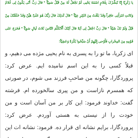
یا زَکَرِیّا إِنّا نُبَشِّرُکَ بِغُلامٍ اسْمُهُ یَحْیى‏ لَمْ نَجْعَلْ لَهُ مِنْ قَبْلُ سَمِیّاً * قالَ رَبِّ أَنّى‏ یَکُونُ لِى غُلامٌ
وَکانَتِ امْرَأَتِى عاقِراً وَقَدْ بَلَغْتُ مِنَ الکِبَرِ عِتِیّاً * قالَ کَذلِکَ قالَ رَبُّکَ هُوَ عَلَیَّ هَیِّنٌ وَقَدْ خَلَقْتُکَ مِنْ
قَبْلُ وَلَمْ تَکُ شَیْئاً * قالَ رَبِّ اجْعَلْ لِی آیَةً قالَ آیَتُکَ أَلّاتُکَلِّمَ النّاسَ ثَلاثَ لَیالٍ سَوِیّاً * فَخَرَجَ عَلى‏
قَوْمِهِ مِنَ المِحْرابِ فَأَوْحى‏ إِلَیْهِمْ أَنْ سَبِّحُوا بُکْرَةً وَعَشِیّاً؛
اى زکریا، ما تو را به پسرى به ‏نام یحیى مژده مى ‏دهیم، و
قبلاً کسى را به این اسم ننامیده‏ ایم. عرض کرد:
پروردگارا، چگونه من صاحبِ فرزند مى شوم، در صورتى
که همسرم نازاست و من پیرى سالخورده ‏ام. فرشته
گفت: خداوند فرمود: این کار بر من آسان است و من
خودت را از نیستى به هستى آوردم. عرض کرد:
پروردگارا، برایم نشانه ‏اى قرار ده. فرمود: نشانه‏ ات این