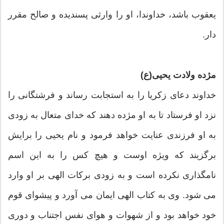
یعقوب باشد، خداوندا، او را وارثى پسندیده و صالح مقرر
دار.
مژده ولادت یحیى(ع)
خداوند دعاى زکریا را به استجابت رساند و فرشتگانى را
نزد او فرستاد تا به او مژده دهند که خداى متعال به زودى
به او فرزندى عنایت خواهد فرمود و نام یحیى را برایش
برگزیند که ویژه اوست و هیچ کس را به این اسم
نام‏گذارى نکرده است و به ‏زودى برکات الهى بر او وارد
مى‏ شود. وى به کتاب الهى ایمان مى‏ آورد و پیشواى قوم
خود خواهد بود و از شهوات و هواى نفس اجتناب و دورى