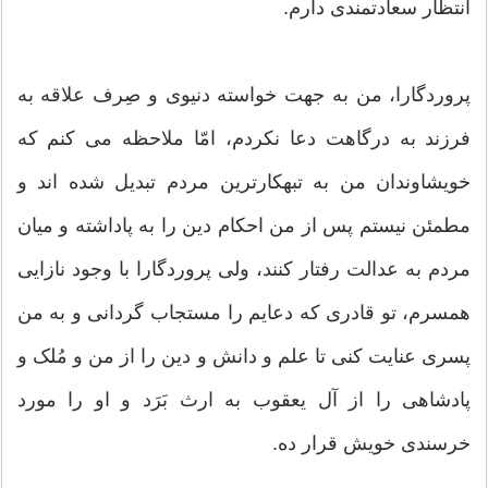
انتظار سعادتمندى دارم.
پروردگارا، من به جهت خواسته دنیوى و صِرف علاقه به
فرزند به درگاهت دعا نکردم، امّا ملاحظه مى‏ کنم که
خویشاوندان من به تبهکارترین مردم تبدیل شده‏ اند و
مطمئن نیستم پس از من احکام دین را به‏ پاداشته و میان
مردم به عدالت رفتار کنند، ولى پروردگارا با وجود نازایى
همسرم، تو قادرى که دعایم را مستجاب گردانى و به من
پسرى عنایت کنى تا علم و دانش و دین را از من و مُلک و
پادشاهى را از آل یعقوب به ارث بَرَد و او را مورد
خرسندى خویش قرار ده.