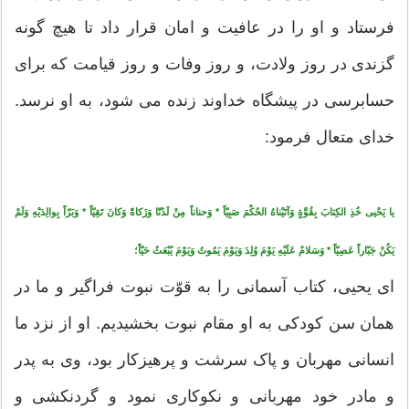
فرستاد و او را در عافیت و امان قرار داد تا هیچ گونه
گزندى در روز ولادت، و روز وفات و روز قیامت که براى
حسابرسى در پیشگاه خداوند زنده مى‏ شود، به او نرسد.
خداى متعال فرمود:
یا یَحْیى‏ خُذِ الکِتابَ بِقُوَّةٍ وَآتَیْناهُ الحُکْمَ صَبِیّاً * وَحناناً مِنْ لَدُنّا وَزَکاةً وَکانَ تَقِیّاً * وَبَرّاً بِوالِدَیْهِ وَلَمْ
یَکُنْ جَبّاراً عَصِیّاً * وَسَلامٌ عَلَیْهِ یَوْمَ وُلِدَ وَیَوْمَ یَمُوتُ وَیَوْمَ یُبْعَثُ حَیّاً؛
اى یحیى، کتاب آسمانى را به قوّت نبوت فراگیر و ما در
همان سن کودکى به او مقام نبوت بخشیدیم. او از نزد ما
انسانى مهربان و پاک سرشت و پرهیزکار بود، وى به پدر
و مادر خود مهربانى و نکوکارى نمود و گردنکشى و