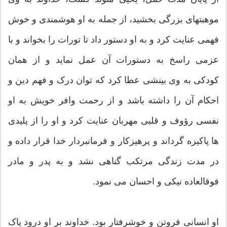
موهبت‏هاى بزرگى بخشید، از جمله به او هوشمندى و خوش
فهمى عنایت کرد و به او دستور داد تا تورات را بخواند و با
عزمى راسخ به دستورات آن عمل نماید و از همان
کودکى به وى بینشى عطا کرد که توان درک و فهم دین و
احکام آن را داشته باشد و از رحمت وافر خویش به او
نفسى رؤوف و قلبى مهربان عنایت کرد و او را از پلیدى‏
ها پاکیزه گرداند و پرهیزکار و فرمانبردار خدا قرار داده و
در مدت زندگى مرتکب گناهى نشد و به پدر و مادر
فوق‏العاده نیکى و احسان مى‏ نمود.
او انسانى فروتن و خوش‏رفتار بود. خداوند بر او درود پاک