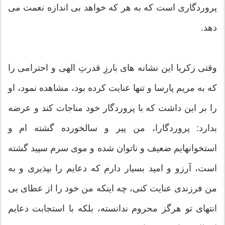
پروردگارى است که به هر که خواهد بى‏ اندازه نعمت مى
دهد.
وقتى زکریا این نشانه‏ هاى بارزِ قدرتِ الهى و احترامى را
که به مریم پارسا و تنها عنایت کرده بود، مشاهده نمود، او
را بر این داشت که با پروردگار خود مناجات کند و عرضه
بدارد: پروردگارا، من پیر و سالخورده گشته ام و
استخوان‏هایم ضعیف و ناتوان شده و موى سرم سپید گشته
است، آرزو و امید بسیار دارم که دعایم را بپذیرى و به
من فرزندى عنایت کنى، چه این‏که من خود را از عطاى بى‏
انتهاى تو هرگز محروم ندانسته، بلکه با استجابت دعایم