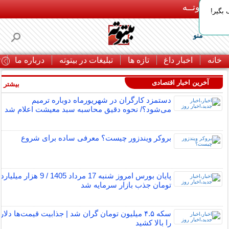
بـیتوتــه
بگیر!
منو
خانه
اخبار داغ
تازه ها
تبلیغات در بیتوته
درباره ما
ت
آخرین اخبار اقتصادی
بیشتر »
دستمزد کارگران در شهریورماه دوباره ترمیم
می‌شود؟/ نحوه دقیق محاسبه سبد معیشت اعلام شد
بروکر ویندزور چیست؟ معرفی ساده برای شروع
پایان بورس امروز شنبه 17 مرداد 1405 / 9 هزار میلیارد
تومان جذب بازار سرمایه شد
سکه ۴.۵ میلیون تومان گران شد | جذابیت قیمت‌ها دلار
را بالا کشید