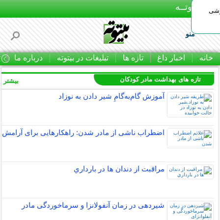
بـیتوتــه
وشی
منو
خانه
اخبار داغ
تازه ها
تبلیغات در بیتوته
درباره ما
ت
تازه های بهداشت مادر کودکان
بیشتر »
آموزش گام‌به‌گامِ شیر دادن به نوزاد
اضطراب ناشی از مادر شدن: راهکارهایی برای آرامش
مراقبت از دندان‌ ها در بارداري
شیردهی در زمان آنفولانزا و سرماخوردگی مادر