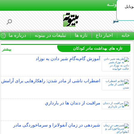
بـیتوتــه
وبایل
منو
خانه
اخبار داغ
تازه ها
تبلیغات در بیتوته
درباره ما
ت
تازه های بهداشت مادر کودکان
بیشتر »
آموزش گام‌به‌گامِ شیر دادن به نوزاد
اضطراب ناشی از مادر شدن: راهکارهایی برای آرامش
مراقبت از دندان‌ ها در بارداري
شیردهی در زمان آنفولانزا و سرماخوردگی مادر