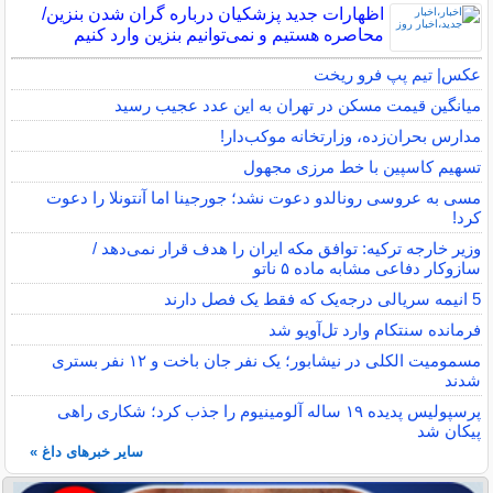
اظهارات جدید پزشکیان درباره گران شدن بنزین/
محاصره هستیم و نمی‌توانیم بنزین وارد کنیم
عکس| تیم پپ فرو ریخت
میانگین قیمت مسکن در تهران به این عدد عجیب رسید
مدارس بحران‌زده، وزارتخانه موکب‌دار!
تسهیم کاسپین با خط مرزی مجهول
مسی به عروسی رونالدو دعوت نشد؛ جورجینا اما آنتونلا را دعوت
کرد!
وزیر خارجه ترکیه: توافق مکه ایران را هدف قرار نمی‌دهد /
سازوکار دفاعی مشابه ماده ۵ ناتو
5 انیمه سریالی درجه‌یک که فقط یک فصل دارند
فرمانده سنتکام وارد تل‌آویو شد
مسمومیت الکلی در نیشابور؛ یک نفر جان باخت و ۱۲ نفر بستری
شدند
پرسپولیس پدیده ۱۹ ساله آلومینیوم را جذب کرد؛ شکاری راهی
پیکان شد
سایر خبرهای داغ »