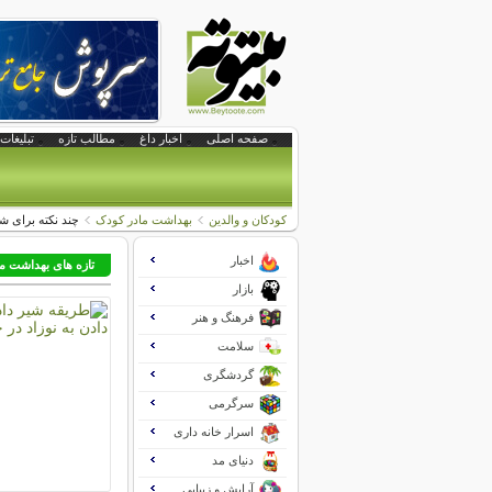
صفحه اصلی
اخبار داغ
مطالب تازه
تبلیغات 
کودکان و والدین
بهداشت مادر کودک
چند نکته برای 
اخبار
تازه های بهداشت ما
بازار
فرهنگ و هنر
سلامت
گردشگری
سرگرمی
اسرار خانه داری
دنیای مد
آرایش و زیبایی