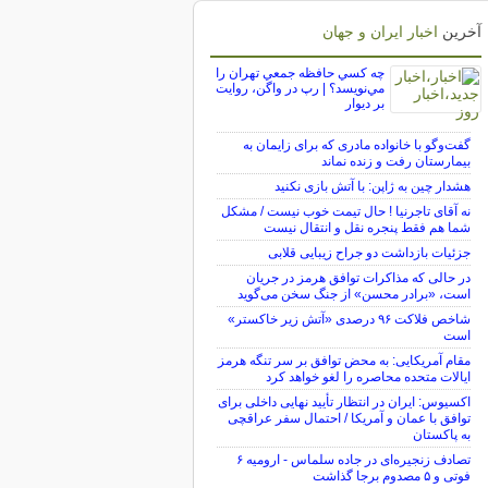
آخرین
اخبار ایران و جهان
چه كسي حافظه جمعي تهران را
مي‌نويسد؟ | رپ در واگن، روايت
بر ديوار
گفت‌وگو با خانواده مادری که برای زایمان به
بیمارستان رفت و زنده نماند
هشدار چین به ژاپن: با آتش بازی نکنید
نه آقای تاجرنیا ! حال تیمت خوب نیست / مشکل
شما هم فقط پنجره نقل و انتقال نیست
جزئیات بازداشت دو جراح زیبایی قلابی
در حالی که مذاکرات توافق هرمز در جریان
است، «برادر محسن» از جنگ سخن می‌گوید
شاخص فلاکت ۹۶ درصدی «آتش زیر خاکستر»
است
مقام آمریکایی: به محض توافق بر سر تنگه هرمز
ایالات متحده محاصره را لغو خواهد کرد
اکسیوس: ایران در انتظار تأیید نهایی داخلی برای
توافق با عمان و آمریکا / احتمال سفر عراقچی
به پاکستان
تصادف زنجیره‌ای در جاده سلماس - ارومیه ۶
فوتی و ۵ مصدوم برجا گذاشت