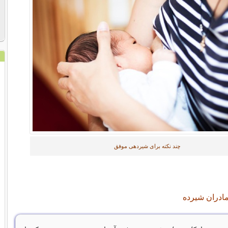
چند نکته برای شیردهی موفق
مادران شیرده