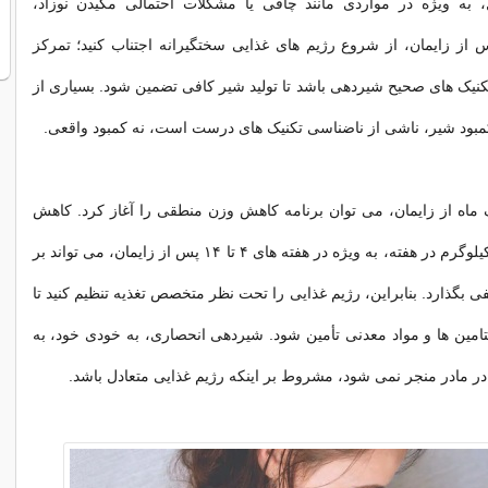
به ویژه در مواردی مانند چاقی یا مشکلات احتمالی مکیدن نوزاد،
ز زایمان، از شروع رژیم های غذایی سختگیرانه اجتناب کنید؛ تمرکز
 تکنیک های صحیح شیردهی باشد تا تولید شیر کافی تضمین شود. بسیاری از
بود شیر، ناشی از ناضناسی تکنیک های درست است، نه کمبود واقعی.
اه از زایمان، می توان برنامه کاهش وزن منطقی را آغاز کرد. کاهش
وزن بیش از ۰.۵ کیلوگرم در هفته، به ویژه در هفته های ۴ تا ۱۴ پس از زایمان، می تواند بر
نفی بگذارد. بنابراین، رژیم غذایی را تحت نظر متخصص تغذیه تنظیم کنید تا
یتامین ها و مواد معدنی تأمین شود. شیردهی انحصاری، به خودی خود، به
در مادر منجر نمی شود، مشروط بر اینکه رژیم غذایی متعادل باشد.