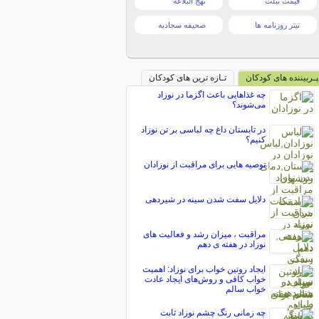
قیمت تبلت
نهج البلاغه
تیتر روزنامه ها
صحیفه سجادیه
پـربیننده های کودکان
تـازه ترین های کودکان
چه غذاهایی باعث اگزما در نوزاد
می‌شوند؟
در تابستان داغ چه لباسی بر تن نوزاد
کنیم؟
توصیه هایی برای مراقبت از نوزادان
دلایل سفت شدن سینه در شیردهی
مراقبت ، میزان رشد و فعالیت های
نوزاد در هفته ی دهم
ایجاد روتین خواب برای نوزاد: اهمیت
خواب کافی و روش‌های ایجاد عادت
خواب سالم
چه زمانی رنگ چشم نوزاد ثابت