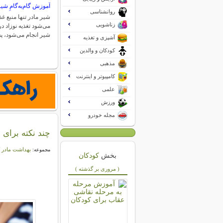
آموزش گام‌به‌گامِ شیر
روانشناسی
شیر مادر تنها منبع غ
زناشویی
می‌شود تغذیه نوزاد در
شیر انجام می‌شود،
آشپزی و تغذیه
کودکان و والدین
مذهبی
کامپیوتر و اینترنت
علمی
ورزش
مجله خودرو
چند نکته برای
بهداشت مادر 
مجموعه:
بخش
کودکان
( مروری بر گذشته )