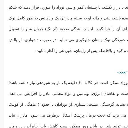
 یا دراز بکشد، با پشتیبان کمر و سر. نوزاد را طوری قرار دهید که شکم
ده باشد، بینی و چانه او به سینه مادر نزدیک و دهانش به طور کامل نوک
اف آن را فرا گیرد. این چسبندگی صحیح (لچینگ) جریان شیر را تسهیل
 خوردگی نوک پستان جلوگیری می نماید. در صورت دشواری، از بالش
ه کنید و بلافاصله پس از زایمان، شیردهی را آغاز نمایید.
غذیه
در ماه های اول، نوزاد ممکن است هر ۴۵ تا ۶۰ دقیقه یک بار به شیردهی نیاز داشته باشد؛
ست و تقاضای انرژی، ویتامین و مواد معدنی مادر را افزایش می دهد.
گریه نوزاد همیشه نشانه گرسنگی نیست؛ بسیاری از نوزادان تا حدود ۴ ماهگی از کولیک
می برند که تحت درمان پزشک اطفال برطرف می شود. مادران نباید
ند. تولید شیر در پایان روز ممکن است کاهش یابد؛ بنابراین، در زمان