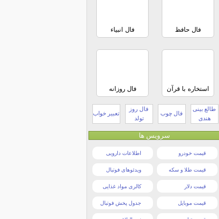
فال حافظ
فال انبیاء
استخاره با قرآن
فال روزانه
طالع بینی
فال روز
فال چوب
تعبیر خواب
هندی
تولد
سرویس ها
قیمت خودرو
اطلاعات دارویی
قیمت طلا و سکه
ویدئوهای فوتبال
قیمت دلار
کالری مواد غذایی
قیمت موبایل
جدول پخش فوتبال