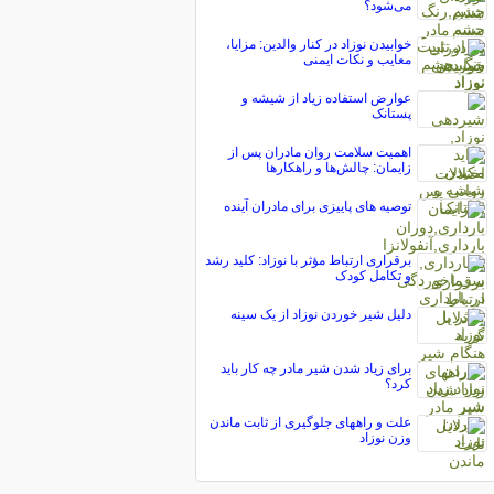
می‌شود؟
خوابیدن نوزاد در کنار والدین: مزایا،
معایب و نکات ایمنی
عوارض استفاده زیاد از شیشه و
پستانک
اهمیت سلامت روان مادران پس از
زایمان: چالش‌ها و راهکارها
توصیه های پاییزی برای مادران آینده
برقراری ارتباط مؤثر با نوزاد: کلید رشد
و تکامل کودک
دلیل شیر خوردن نوزاد از یک سینه
برای زیاد شدن شیر مادر چه کار باید
کرد؟
علت و راههای جلوگیری از ثابت ماندن
وزن نوزاد