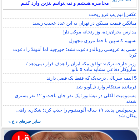
محاصره هستیم و نمی‌توانیم بنزین وارد کنیم
عکس| تیم پپ فرو ریخت
میانگین قیمت مسکن در تهران به این عدد عجیب رسید
مدارس بحران‌زده، وزارتخانه موکب‌دار!
تسهیم کاسپین با خط مرزی مجهول
مسی به عروسی رونالدو دعوت نشد؛ جورجینا اما آنتونلا را دعوت
کرد!
وزیر خارجه ترکیه: توافق مکه ایران را هدف قرار نمی‌دهد /
سازوکار دفاعی مشابه ماده ۵ ناتو
5 انیمه سریالی درجه‌یک که فقط یک فصل دارند
فرمانده سنتکام وارد تل‌آویو شد
مسمومیت الکلی در نیشابور؛ یک نفر جان باخت و ۱۲ نفر بستری
شدند
پرسپولیس پدیده ۱۹ ساله آلومینیوم را جذب کرد؛ شکاری راهی
پیکان شد
سایر خبرهای داغ »