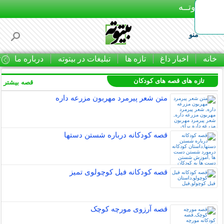
بـیتوتــه
منو
خانه
اخبار داغ
تازه ها
تبلیغات در بیتوته
درباره ما
ت
تازه های قصه های کودکان
قصه بیشتر »
متن شعر پیرمرد مهربون مزرعه داره
قصه کودکانه درباره شستن دستها
قصه کودکانه فیل کوچولوی تمیز
قصه آرزوی مورچه کوچک