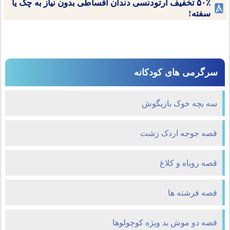
۵۰٪ تخفیف ارتودنسی دندان اقساطی بدون نیاز به چک یا
سفته!
سرگرمی های کودکانه
سه بچه خوک بازیگوش
قصه جوجه اردک زشت
قصه روباه و كلاغ
قصه فرشته ها
قصه دو موش بد ویژه کوچولوها