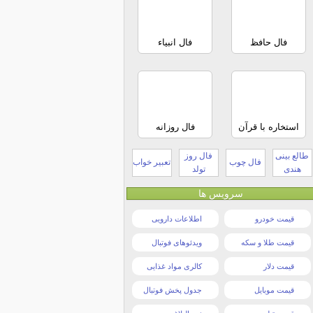
فال حافظ
فال انبیاء
استخاره با قرآن
فال روزانه
طالع بینی
فال روز
فال چوب
تعبیر خواب
هندی
تولد
سرویس ها
قیمت خودرو
اطلاعات دارویی
قیمت طلا و سکه
ویدئوهای فوتبال
قیمت دلار
کالری مواد غذایی
قیمت موبایل
جدول پخش فوتبال