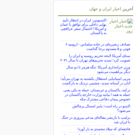
آخرین
اخبار ایران و جهان
اکسیوس: ایران در انتظار تأیید
نهایی داخلی برای توافق با عمان
و آمریکا / احتمال سفر عراقچی
به پاکستان
تصادف زنجیره‌ای در جاده سلماس - ارومیه ۶
فوتی و ۵ مصدوم برجا گذاشت
سنای آمریکا لایحه تحریم روسیه و ایران را
تصویب کرد؛ تمدید تحریم‌های تهران تا سال ۲۰۳۱
وزیر خزانه‌داری آمریکا: تنگه هرمز تا دو سال
دیگر بی‌اهمیت می‌شود
مربی اسپانیایی استقلال یکشنبه به تهران می‌آید؛
آدان در آستانه تمدید، چشمی نزدیک به بازگشت
ترکیه، پاکستان و عربستان: حمله به یکی یعنی
حمله به همه / بیانیه وزارت خارجه پاکستان در
خصوص پیمان دفاعی مشترک مکه
النینو در راه است؛ پاییز امسال پرچالش
می‌شود؟
ترامپ با بازنشر مقاله‌ای مدعی پیروزی در جنگ
با ایران شد
فاجعه‌ای که میلاد محمدی به بار آورد!