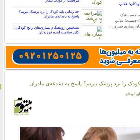
مراقبت از کودک بیمار
دکان؛ علائم،
چه زمانی باید کودک را نزد پزشک ببریم؟
ست سیستیک
پاسخ به دغدغه‌ی مادران
فیبروزیس یا بیماری cf چیست؛ علائم،
ان بیماری فیبروز…
تشخیص زودهنگام بیماری‌های رایج کودکان:
کلید سلامت آینده فرزندتان
کودک را نزد پزشک ببریم؟ پاسخ به دغدغه‌ی مادران
یع کودکان