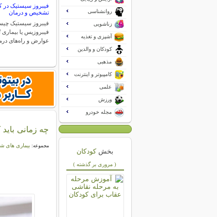
فیبروز سیستیک در کو
روانشناسی
تشخیص و درمان
فیبروز سیستیک چی
زناشویی
آشپزی و تغذیه
عوارض و راه‌های درم
کودکان و والدین
مذهبی
کامپیوتر و اینترنت
علمی
ورزش
مجله خودرو
چه زمانی باید 
بیماری های شا
مجموعه:
بخش
کودکان
( مروری بر گذشته )