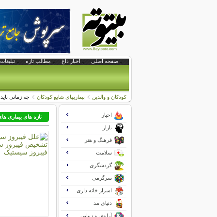
صفحه اصلی
اخبار داغ
مطالب تازه
تبلیغات 
کودکان و والدین
بیماریهای شایع کودکان
چه زمانی باید
اخبار
تازه های بیماری ها
بازار
فرهنگ و هنر
سلامت
گردشگری
سرگرمی
اسرار خانه داری
دنیای مد
آرایش و زیبایی