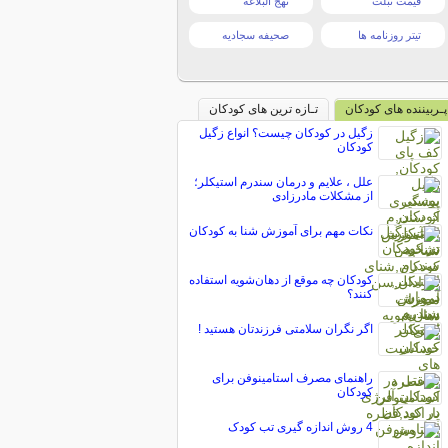
قیمت تبلت
نهج البلاغه
تیتر روزنامه ها
صحیفه سجادیه
پـربیننده های کودکان
تـازه ترین های کودکان
زگیل در کودکان چیست؟ انواع زگیل
کودکان
علل ، علایم و درمان سندرم استیکلر؛
از مشکلات مادرزادی
نکات مهم برای آموزش شنا به کودکان
کودکان چه موقع از دهان‌شویه استفاده
کنند؟
اگر نگران سلامتی فرزندتان هستید !
راهنمای مصرف استامينوفن برای
کودکان
4 روش اندازه گیری تب کودک