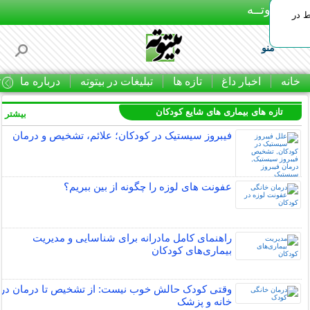
بـیتوتــه
ط در
منو
خانه
اخبار داغ
تازه ها
تبلیغات در بیتوته
درباره ما
ت
تازه های بیماری های شایع کودکان
بیشتر »
فیبروز سیستیک در کودکان؛ علائم، تشخیص و درمان
عفونت های لوزه را چگونه از بین ببریم؟
راهنمای کامل مادرانه برای شناسایی و مدیریت
بیماری‌های کودکان
وقتی کودک حالش خوب نیست: از تشخیص تا درمان در
خانه و پزشک