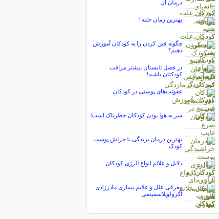
درمان آن
بهترین زمان ختنه !
چگونه فین کردن را به کودکان آموزش
دهیم؟
در فصل تابستان بیشتر مراقب
کودکتان باشید!
عفونت‌های پوستی در کودکان
سر به هوا بودن کودکان خطرناک است!
بهترين درمان بريدگی يا خراش پوست
كودک
دلایل و علائم انواع آلرژی کودکان
معرفی علل و علایم بیماری مادرزادی
آکرولوپلاسمینمی