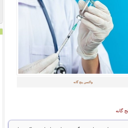
واکسن پنج گانه
ج گانه