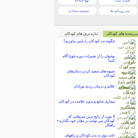
قیمت تبلت
نهج البلاغه
تیتر روزنامه ها
صحیفه سجادیه
پـربیننده های کودکان
تـازه ترین های کودکان
چگونه تب کودکان را پایین بیاوریم؟
نوجوان را از تغییرات دوره بلوغ آگاه
کنید!
شیوه های سفید کردن دندان‌های
کودکان
علائم و درمان زردی نوزادان
بیماری شایع و بدون علامت در کودکان
3 مورد از رایج ترین چیزهایی که
کودکان می توانند در دهان خود بگذارند+
راهکار
علت بوی بد بدن کودکان و راههای