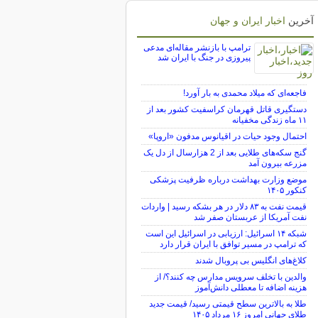
آخرین
اخبار ایران و جهان
ترامپ با بازنشر مقاله‌ای مدعی
پیروزی در جنگ با ایران شد
فاجعه‌ای که میلاد محمدی به بار آورد!
دستگیری قاتل قهرمان کراسفیت کشور بعد از
۱۱ ماه زندگی مخفیانه
احتمال وجود حیات در اقیانوس مدفون «اروپا»
گنج سکه‌های طلایی بعد از 2 هزارسال از دل یک
مزرعه بیرون آمد
موضع وزارت بهداشت درباره ظرفیت پزشکی
کنکور ۱۴۰۵
قیمت نفت به ۸۳ دلار در هر بشکه رسید | واردات
نفت آمریکا از عربستان صفر شد
شبکه ۱۴ اسرائیل: ارزیابی در اسرائیل این است
که ترامپ در مسیر توافق با ایران قرار دارد
کلاغ‌های انگلیس بی پروبال شدند
والدین با تخلف سرویس مدارس چه کنند؟/ از
هزینه اضافه تا معطلی دانش‌آموز
طلا به بالاترین سطح قیمتی رسید/ قیمت جدید
طلای جهانی امروز ۱۶ مرداد ۱۴۰۵