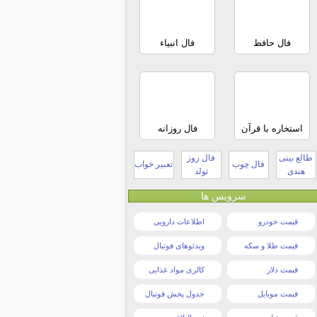
فال حافظ
فال انبیاء
استخاره با قرآن
فال روزانه
طالع بینی
فال روز
فال چوب
تعبیر خواب
هندی
تولد
سرویس ها
قیمت خودرو
اطلاعات دارویی
قیمت طلا و سکه
ویدئوهای فوتبال
قیمت دلار
کالری مواد غذایی
قیمت موبایل
جدول پخش فوتبال