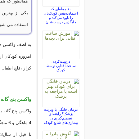
همانطور که همی
۱۰ جمله‌ای که
یکی از بهترین
اعتمادبه‌نفس کودک‌تان
را نابود می‌کند و
جایگزین درست‌شان
استفاده می شود 
به لطف واکسن ها
امروزه کودکان از
درست‌کردن
ساعت‌آفتابی توسط
کزاز ،فلج اطفال ،سرخ
کودک
واکسن پنج گان
درمان خانگی یا ویزیت
پزشک؟ راهنمای
تصمیم‌گیری در
4 ماهگی و 6 ماهگی به کودکان تزریق می شود.
بیماری‌های شایع کودک