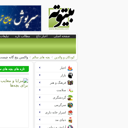
صفحه اصلی
اخبار داغ
مطالب تازه
تبلیغات 
کودکان و والدین
بچه های سالم
واکسن پنج گانه چیست؟
اخبار
تازه های بچه های س
بازار
فرهنگ و هنر
سلامت
گردشگری
سرگرمی
اسرار خانه داری
دنیای مد
آرایش و زیبایی