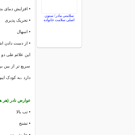
•
افزایش دمای بد
سلامتی مادر؛ ستون
اصلی سلامت خانواده
•
تحریک پذیری
•
اسهال
•
از دست دادن اشت
این علائم طی دو 
سریع تر از بین بر
دارد ،به کودک ایب
عوارض نادر (هر هز
•
تب بالا
•
تشنج
•
خارش بدن