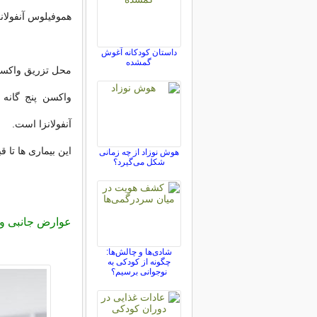
هموفیلوس آنفولانزا نوع B به واکسن پنج
داستان کودکانه آغوش
گمشده
محل تزریق واکسن
آنفولانزا است.
این بیماری ها تا
هوش نوزاد از چه زمانی
شکل می‌گیرد؟
عوارض جانبی
و
شادی‌ها و چالش‌ها:
چگونه از کودکی به
نوجوانی برسیم؟