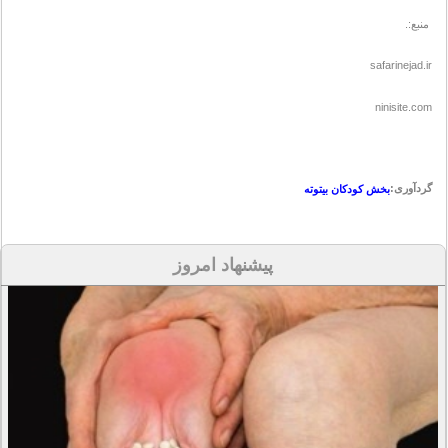
منبع:.
safarinejad.ir
ninisite.com
گردآوری:
بخش کودکان بیتوته
پیشنهاد امروز