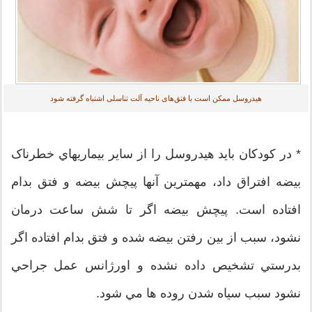
هیدروسل ممکن است با فتق‌های ناحیه آلت تناسلی اشتباه گرفته شود
* در کودکان بايد هيدروسل را از ساير بيماريهاي خطرناک
بيضه افتراق داد، مهمترين آنها پيچش بيضه و فتق بدام
افتاده است. پيچش بيضه اگر تا شش ساعت درمان
نشود، سبب از بين رفتن بيضه شده و فتق بدام افتاده اگر
بدرستي تشخيص داده نشده و اورژانس عمل جراحي
نشود سبب سياه شدن روده ها مي شود.