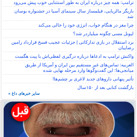
ترامپ: همه چیز درباره ایران به طور استثنایی خوب پیش می‌رود
بازیگر مالزیایی، فیلمساز سال سینمای آسیا در جشنواره بوسان
شد
چرا مغز در هنگام خواب، انرژی خود را خالی می‌کند
لیونل مسی چگونه میلیاردر شد؟
برد استقلال در بازی تدارکاتی | جزئیات عجیب فسخ قرارداد رامین
رضاییان
واکنش ترامپ به ادعاها درباره درگیری لفظی‌اش با پیت هگست
العربیه: تماس‌های غیر مستقیم بین ایران و آمریکا از طریق
میانجی‌ها؛ این گفت‌و‌گو‌ها وارد مرحله نهایی شده
تأثیر پنهانی داروهای جدید لاغری بر چشم‌ها!
بازگشت کتابی بعد از ۱۵۰سال
سایر خبرهای داغ »