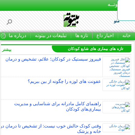
بـیتوتــه
منو
خانه
اخبار داغ
تازه ها
تبلیغات در بیتوته
درباره ما
ت
تازه های بیماری های شایع کودکان
بیشتر »
فیبروز سیستیک در کودکان؛ علائم، تشخیص و درمان
عفونت های لوزه را چگونه از بین ببریم؟
راهنمای کامل مادرانه برای شناسایی و مدیریت
بیماری‌های کودکان
وقتی کودک حالش خوب نیست: از تشخیص تا درمان در
خانه و پزشک