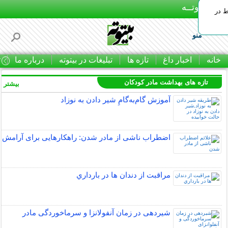
بـیتوتــه
ط در
منو
خانه
اخبار داغ
تازه ها
تبلیغات در بیتوته
درباره ما
ت
تازه های بهداشت مادر کودکان
بیشتر »
آموزش گام‌به‌گامِ شیر دادن به نوزاد
اضطراب ناشی از مادر شدن: راهکارهایی برای آرامش
مراقبت از دندان‌ ها در بارداري
شیردهی در زمان آنفولانزا و سرماخوردگی مادر