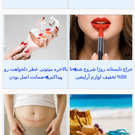
حراج تابستانه روژا شروع شد◀تا
بالاخره میتونی عطر دلخواهت رو
50% تخفیف لوازم آرایشی
پیداکنی◀ضمانت اصل بودن