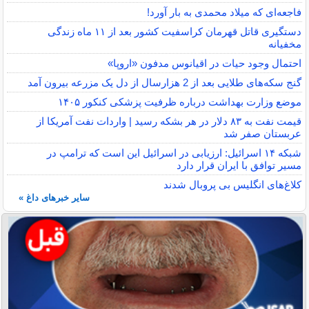
فاجعه‌ای که میلاد محمدی به بار آورد!
دستگیری قاتل قهرمان کراسفیت کشور بعد از ۱۱ ماه زندگی
مخفیانه
احتمال وجود حیات در اقیانوس مدفون «اروپا»
گنج سکه‌های طلایی بعد از 2 هزارسال از دل یک مزرعه بیرون آمد
موضع وزارت بهداشت درباره ظرفیت پزشکی کنکور ۱۴۰۵
قیمت نفت به ۸۳ دلار در هر بشکه رسید | واردات نفت آمریکا از
عربستان صفر شد
شبکه ۱۴ اسرائیل: ارزیابی در اسرائیل این است که ترامپ در
مسیر توافق با ایران قرار دارد
کلاغ‌های انگلیس بی پروبال شدند
سایر خبرهای داغ »