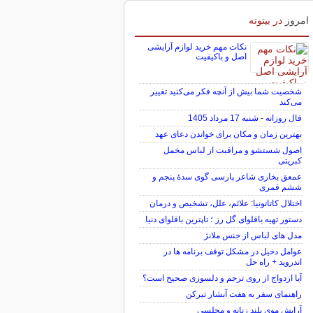
امروز
در بیتوته
نکات مهم خرید لوازم آرایشی
اصل و باکیفیت
شخصیت شما بیش از آنچه فکر می‌کنید تغییر
می‌کند
فال روزانه - شنبه 17 مرداد 1405
بهترین زمان و مکان برای خواندن دعای عهد
اصول شستشو و مراقبت از لباس مخمل
کبریتی
عمعق بخاری شاعر پارسی گوی سدهٔ پنجم و
ششم قمری
اختلال کاتاتونیا: علائم، علل، تشخیص و درمان
دستور تهیه باقلوای گل رز ؛ تاپترین باقلوای دنیا
مدل های لباس از جنس ملانژ
عوامل دخیل در مشکل توقف برنامه ها در
اندروید + راه حل
آیا ازدواج از روی ترحم و دلسوزی صحیح است؟
راهنمای سفر به هفت آبشار تیرکن
آرایش موی بلند زنانه و مجلسی