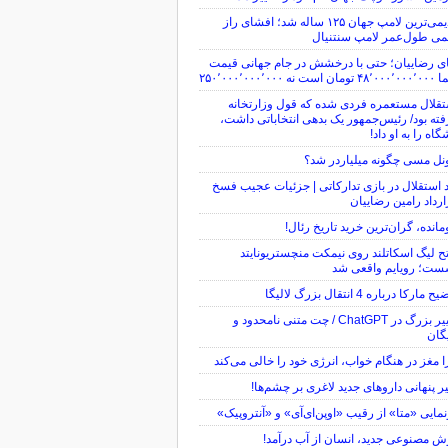
قدیمی‌ترین لامپ جهان ۱۲۵ ساله شد؛ افشای راز
می طول‌عمر لامپ سنتنیال
ی رضاییان؛ حتی با درخشش در جام جهانی قیمت
ن است نه ۲۵۰٬۰۰۰٬۰۰۰٬۰۰۰
قلال مستعمره فردی شده که قول وزارتخانه
ته بود/ رئیس‌جمهور یک بدهی انتخاباتی داشت،
گاه را به او داد!
نل مسی چگونه میلیاردر شد؟
 استقلال در بازی تدارکاتی | جزئیات عجیب فسخ
رداد رامین رضاییان
مانده، گران‌ترین خرید تاریخ رئال!
ح لیگ اسکاتلند روی نیمکت منچستریونایتد
ست؛ رویایم واقعی شد
 مارکا درباره 4 انتقال بزرگ لالیگا
تغییر بزرگ در ChatGPT / چت متنی نامحدود و
گان
 مغز در هنگام خواب، انرژی خود را خالی می‌کند
یر پنهانی داروهای جدید لاغری بر چشم‌ها!
مایی «متا» از رقیب «اوپن‌ای‌آی» و «آنتروپیک»
 مصنوعی جدید، انسان از آب درآمد!