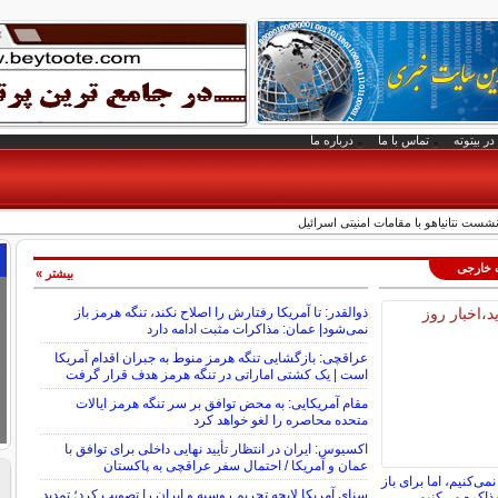
در بیتوته
تماس با ما
درباره ما
شست نتانیاهو با مقامات امنیتی اسرائیل
ت خارجی
بیشتر »
ذوالقدر: تا آمریکا رفتارش را اصلاح نکند، تنگه هرمز باز
نمی‌شود| عمان: مذاکرات مثبت ادامه دارد
عراقچی: بازگشایی تنگه هرمز منوط به جبران اقدام آمریکا
است | یک کشتی اماراتی در تنگه هرمز هدف قرار گرفت
مقام آمریکایی: به محض توافق بر سر تنگه هرمز ایالات
متحده محاصره را لغو خواهد کرد
اکسیوس: ایران در انتظار تأیید نهایی داخلی برای توافق با
عمان و آمریکا / احتمال سفر عراقچی به پاکستان
نمی‌کنیم، اما برای باز
سنای آمریکا لایحه تحریم روسیه و ایران را تصویب کرد؛ تمدید
ذاکره می‌کنیم