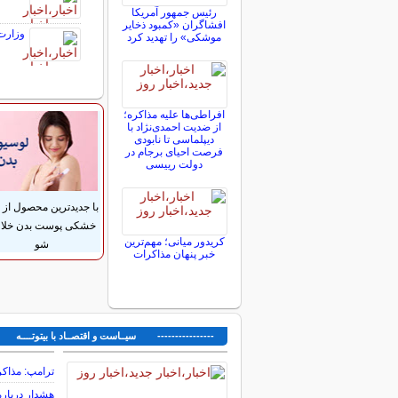
رئیس جمهور آمریکا
افشاگران «کمبود ذخایر
وزارت صمت: ق
موشکی» را تهدید کرد
افراطی‌ها علیه مذاکره؛
از ضدیت احمدی‌نژاد با
دیپلماسی تا نابودی
فرصت احیای برجام در
دولت رییسی
با جدیدترین محصول از
خشکی پوست بدن خل
کریدور میانی؛ مهم‌ترین
شو
خبر پنهان مذاکرات
---------------- سیــاست و اقتصــاد با بیتوتــــه ---
ترامپ: مذاکر
هشدار درباره