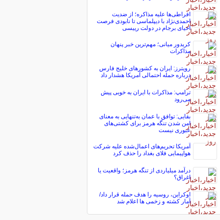
افراطی‌ها علیه مذاکره؛ از ضدیت
احمدی‌نژاد با دیپلماسی تا نابودی فرصت
احیای برجام در دولت رییسی
کریدور میانی؛ مهم‌ترین خبر پنهان
مذاکرات
رویترز: ایران به کشورهای خلیج فارس
درباره حمله احتمالی آمریکا هشدار داد
ترامپ: مذاکرات با ایران به خوبی پیش
می‌رود
بقایی: توافق با عمان به‌تنهایی به معنای
امن شدن تنگه هرمز برای کشتی‌های
عبوری نیست
آمریکا تحریم‌های اعمال‌شده علیه شرکت
هواپیمایی فلای بغداد را حذف کرد
درآمد میلیاردی از تنگه هرمز؛ واقعیت یا
اغراق؟
اوکراین، روسیه را هدف حمله قرار داد/
آمار کشته و زخمی ها اعلام شد