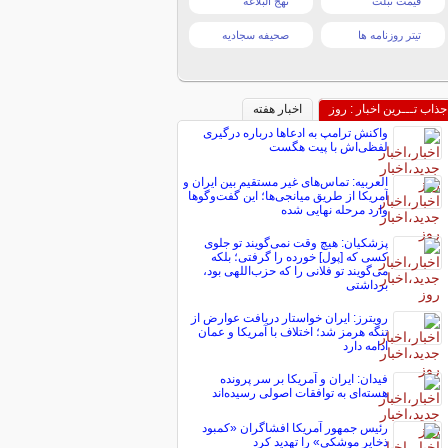
قیمت تبلت
نهج البلاغه
تیتر روزنامه ها
صحیفه سجادیه
جذاب تـــرین اخبار : روز
اخبار هفته
واکنش ترامپ به ادعاها درباره درگیری
لفظی‌اش با پیت هگست
العربیه: تماس‌های غیر مستقیم بین ایران و
آمریکا از طریق میانجی‌ها؛ این گفت‌و‌گو‌ها
وارد مرحله نهایی شده
پزشکیان: هیچ وقت نمی‌گویند تو جلوی
کسی که [پول] خورده را گرفتی؛ بلکه
می‌گویند تو فلانی را که حزب‌اللهی بود،
برداشتی
رویترز: ایران خواستار دریافت عوارض از
تنگه هرمز شد؛ اختلاف با آمریکا و عمان
ادامه دارد
فیدان: ایران و آمریکا بر سر پرونده
هسته‌ای به توافقات اصولی رسیده‌اند
رئیس جمهور آمریکا افشاگران «کمبود
ذخایر موشکی» را تهدید کرد