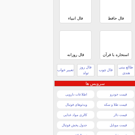
فال حافظ
فال انبیاء
استخاره با قرآن
فال روزانه
طالع بینی
فال روز
فال چوب
تعبیر خواب
هندی
تولد
سرویس ها
قیمت خودرو
اطلاعات دارویی
قیمت طلا و سکه
ویدئوهای فوتبال
قیمت دلار
کالری مواد غذایی
قیمت موبایل
جدول پخش فوتبال