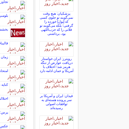
تجاوز 
پزشکیان: هیچ وقت
بلومبر
نمی‌گویند تو جلوی کسی
که [پول] خورده را
گرفتی؛ بلکه می‌گویند تو
بخشش 
فلانی را که حزب‌اللهی
بود، برداشتی
قالیب
زمان 
رویترز: ایران خواستار
دریافت عوارض از تنگه
هرمز شد؛ اختلاف با
آمریکا و عمان ادامه دارد
امتحانات نهای
کنایه 
فیدان: ایران و آمریکا بر
اختلال
سر پرونده هسته‌ای به
توافقات اصولی
رسیده‌اند
پرس: ک
عکس| گ