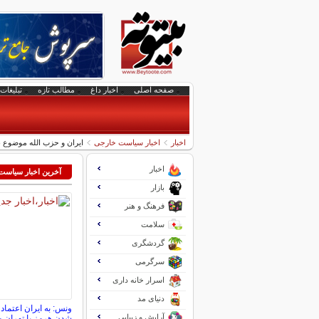
صفحه اصلی
اخبار داغ
مطالب تازه
تبلیغات 
اخبار
اخبار سیاست خارجی
ایران و حزب الله موضوع ن
اخبار
آخرین اخبار سیاس
بازار
فرهنگ و هنر
سلامت
گردشگری
سرگرمی
اسرار خانه داری
دنیای مد
ونس: به ایران اعتماد 
آرایش و زیبایی
شدن هرمز با تهران م