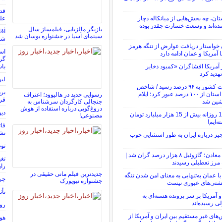
ستان، چه بخش‌هایی از میانکاله دچار
عل
ه‌اند و وسعت خسارت چقدر بوده
بازیگر مالزیایی، فیلمساز سال
آقا
سینمای آسیا در جشنواره بوسان شد
شما ۴۸٬۰۰۰٬۰۰۰٬۰۰۰ توما
ن خواستار دریافت عوارض از تنگه هرمز
است
 آمریکا و عمان ادامه دارد
گرف
مریکا افشاگران «کمبود ذخایر
باش
هدید کرد
لیو
شاخص فلاکت کشور به ۹۶ درصد رسید / شاخص
برد
فلاکت در ۱۹ استان از ۱۰۰ درصد عبور کرد؛ ایلام
رسوایی جدید در هالیوود؛ اعتراف
قرا
شین شد
جنجالی کارگردان سرشناس به
دروغ‌گویی درباره استفاده از هوش
دیو
در سال 1404 روزانه بیش از 15 هزار میلیارد تومان
مصنوعی!
‌ایم!
فات
نش
یز درباره ایران به طور استثنایی خوب
توضیح
شوک تازه به معادن؛ گازوئیل ۸ هزار درصد گران شد |
 مرز تعطیلی رسیدند
رای
جدیدترین فیلم مانی حقیقی در
با عمان به‌تنهایی به معنای امن شدن تنگه
چرا
جشنواره نیویورک
شتی‌های عبوری نیست
تأث
و آمریکا بر سر پرونده هسته‌ای به
ی رسیده‌اند
رون
‌های غیر مستقیم بین ایران و آمریکا از
هوش