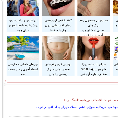
ی
جدیدترین محصول رفع
۵۰٪ تخفیف ارتودنسی
ارزانترین و راحت ترین
ها
ترک های
دندان اقساطی بدون
روش خرید بلیط اتوبوس
پوستی+مشاوره و
چک یا سفته!
برای همه
آموزش رایگان
انی
حراج تابستانه روژا
بهترین کرم رفع جای
تورهای داخلی و خارجی
ه
شروع شد◀تا 50%
بخیه زایمان و ترک
لحظه آخری رو از دست
تخفیف لوازم آرایشی
پوستی زایمان
نده
معه، حوادث، اقتصادی، ورزشی، دانشگاه و...)
وشکی آمریکا به سوزای قشم | حملات ایران به اهدافی در کویت