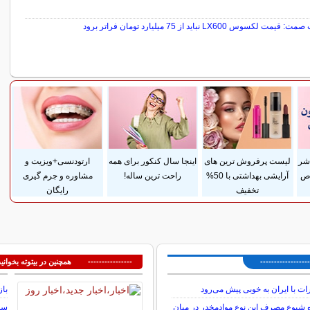
یمت لکسوس LX600 نباید از 75 میلیارد تومان فراتر برود
سایر خبرهای داغ
 شر
لیست پرفروش ترین های
اینجا سال کنکور برای همه
ارتودنسی+ویزیت و
اص
آرایشی بهداشتی با 50%
راحت ترین ساله!
مشاوره و جرم گیری
تخفیف
رایگان
---------------
---------------- همچنین در بیتوته بخوانید
ات با ایران به خوبی پیش می‌رود
باز
 شیوع مصرف این نوع موادمخدر در میان
سوم