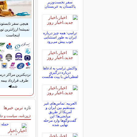
سفر نخست‌وزیر
پاکستان به عربستان
هیچی سفر تابستون
نمیشه! ارزانترین تور
ترامپ: همه چیز درباره
اینجاست
ایران به طور استثنایی
خوب پیش می‌رود
واکنش ترامپ به ادعاها
درباره درگیری
نزدیکترین مراکز درم
لفظی‌اش با پیت هگست
طرف قرارداد بیمه ب
شما◀
العربیه: تماس‌های غیر
تازه
ترین خبرها
مستقیم بین ایران و
آمریکا از طریق
سایر خبرهای داغ
میانجی‌ها؛ این
(روزنامه، سیاست و جا
گفت‌و‌گو‌ها وارد مرحله
حمله م
نهایی شده