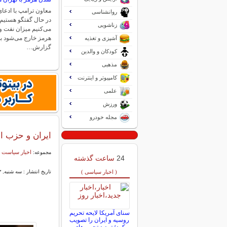
معاون ترامپ با ادعای ا
روانشناسی
در حال گفتگو هستیم 
زناشویی
می‌کنیم میزان نفت و 
هرمز خارج می‌شود به 
آشپزی و تغذیه
گزارش…
کودکان و والدین
مذهبی
کامپیوتر و اینترنت
علمی
ورزش
مجله خودرو
ایران و حزب ال
اخبار سیاست 
مجموعه:
24
ساعت گذشته
( اخبار سیاسی )
تاریخ انتشار : سه شنبه, ۱۳ آبان ۱۴۰۴ ۰۷:۴۶
سنای آمریکا لایحه تحریم
روسیه و ایران را تصویب