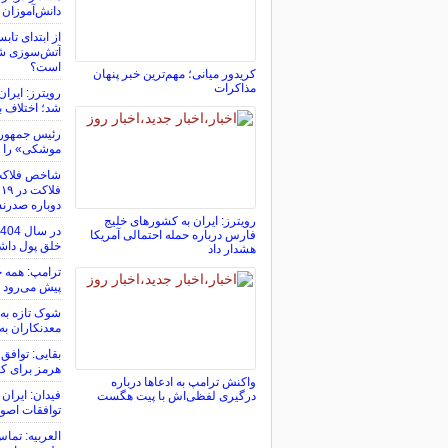
دانش‌آموزان
از ابتدای تاب
آتش‌سوزی شد
است؟
کریدور میانی؛ مهم‌ترین خبر پنهان
مذاکرات
رویترز: ایرا
شد؛ اختلاف با
رئیس جمهور آ
موشکی» را ت
دوباره صدرن
رویترز: ایران به کشورهای خلیج
فارس درباره حمله احتمالی آمریکا
خلق پول داشته
هشدار داد
ترامپ: همه چ
پیش می‌رود
معدنکاران به
بقایی: توافق 
هرمز برای ک
واکنش ترامپ به ادعاها درباره
فیدان: ایران 
درگیری لفظی‌اش با پیت هگست
توافقات اصول
العربیه: تماس