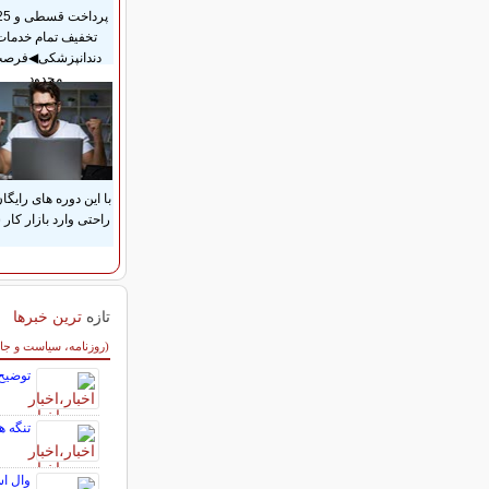
تخفیف تمام خدمات
دندانپزشکی◀فرص
محدود
با این دوره های رایگان
راحتی وارد بازار کار 
تازه
ترین خبرها
سایر خبرهای داغ
(روزنامه، سیاست و جا
توضیح
تنگه ه
وال اس