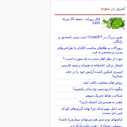
امروز
در بیتوته
فال روزانه - جمعه 16 مرداد
1405
تغییر بزرگ در ChatGPT / چت متنی نامحدود و
رایگان
زیورآلات و طلاهای مناسب آقایان با طراحی‌های
مدرن و منحصر به فرد
نبوت از نظر اهل سنت به چه صورت است ؟
اشعار ترکی عاشقانه به همراه ترجمه فارسی
اسپری فیکس کننده آرایش خود را در خانه
بسازید!
روش های متفاوت بافت لیف
چگونه با ارتودنسی نخ دندان بکشیم؟
شناخت نقاط تحریک شوهر
چقدر به همسرتان اعتماد دارید؟
چند دلیل مهم اینکه چرا بهانه گیری‌های کودک،
چیز بدی نیست
لباس‎های نو و تمیز هم می‌توانند بیماری‌زا باشند!
رونمایی «متا» از رقیب «اوپن‌ای‌آی» و