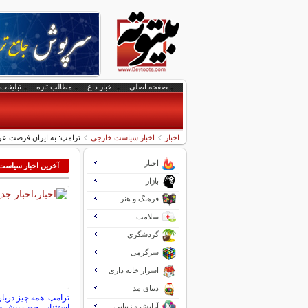
صفحه اصلی
اخبار داغ
مطالب تازه
تبلیغات 
اخبار
اخبار سیاست خارجی
ترامپ: به ایران فرصت عزا
اخبار
آخرین اخبار سیاس
بازار
فرهنگ و هنر
سلامت
گردشگری
سرگرمی
اسرار خانه داری
دنیای مد
ترامپ: همه چیز دربار
آرایش و زیبایی
استثنایی خوب پیش م