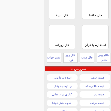
فال حافظ
فال انبیاء
استخاره با قرآن
فال روزانه
طالع بینی
فال روز
فال چوب
تعبیر خواب
هندی
تولد
سرویس ها
قیمت خودرو
اطلاعات دارویی
قیمت طلا و سکه
ویدئوهای فوتبال
قیمت دلار
کالری مواد غذایی
قیمت موبایل
جدول پخش فوتبال