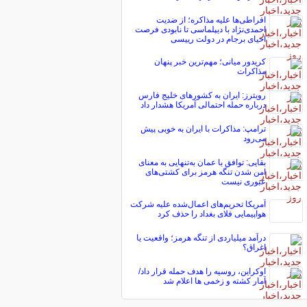
افراطی‌ها علیه مذاکره؛ از ضدیت
احمدی‌نژاد با دیپلماسی تا نابودی فرصت
احیای برجام در دولت رییسی
کریدور میانی؛ مهم‌ترین خبر پنهان
مذاکرات
رویترز: ایران به کشورهای خلیج فارس
درباره حمله احتمالی آمریکا هشدار داد
ترامپ: مذاکرات با ایران به خوبی پیش
می‌رود
بقایی: توافق با عمان به‌تنهایی به معنای
امن شدن تنگه هرمز برای کشتی‌های
عبوری نیست
آمریکا تحریم‌های اعمال‌شده علیه شرکت
هواپیمایی فلای بغداد را حذف کرد
درآمد میلیاردی از تنگه هرمز؛ واقعیت یا
اغراق؟
اوکراین، روسیه را هدف حمله قرار داد/
آمار کشته و زخمی ها اعلام شد