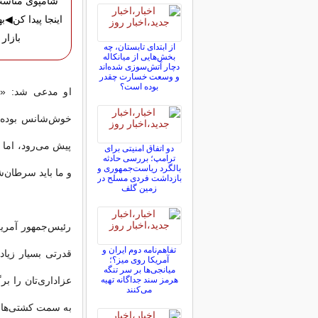
شامپوی مناسب
اینجا پیدا کن◀به
بازار
از ابتدای تابستان، چه
بخش‌هایی از میانکاله
دچار آتش‌سوزی شده‌اند
و وسعت خسارت چقدر
بوده است؟
او مدعی شد: «من
خوش‌شانس بوده‌ا
پیش می‌رود، اما م
دو اتفاق امنیتی برای
ترامپ؛ بررسی حادثه
بالگرد ریاست‌جمهوری و
و ما باید سرطان‌ش
بازداشت فردی مسلح در
زمین گلف
رئیس‌جمهور آمریک
تفاهم‌نامه دوم ایران و
قدرتی بسیار زیاد
آمریکا روی میز؟؛
میانجی‌ها بر سر تنگه
هرمز سند جداگانه تهیه
عزاداری‌تان را بر
می‌کنند
به سمت کشتی‌ها. 