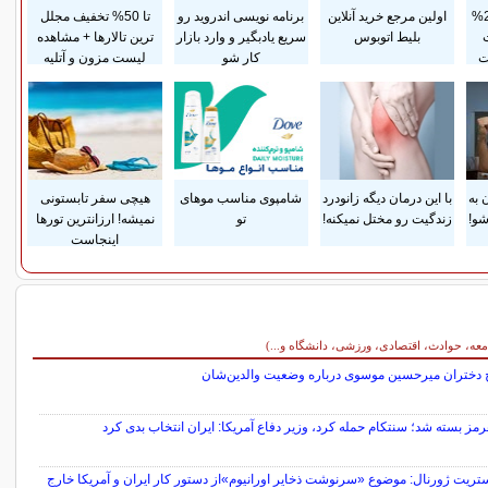
پرداخت قسطی و 25%
اولین مرجع خرید آنلاین
برنامه نویسی اندروید رو
تا 50% تخفیف مجلل
بلیط اتوبوس
سریع یادبگیر و وارد بازار
ترین تالارها + مشاهده
ت
کار شو
لیست مزون و آتلیه
 به
با این درمان دیگه زانودرد
شامپوی مناسب موهای
هیچی سفر تابستونی
شو!
زندگیت رو مختل نمیکنه!
تو
نمیشه! ارزانترین تورها
اینجاست
معه، حوادث، اقتصادی، ورزشی، دانشگاه و...)
 دختران میرحسین موسوی درباره وضعیت والدین‌شان
رمز بسته شد؛ سنتکام حمله کرد، وزیر دفاع آمریکا: ایران انتخاب بدی کرد
تریت ژورنال: موضوع «سرنوشت ذخایر اورانیوم»از دستور کار ایران و آمریکا خارج