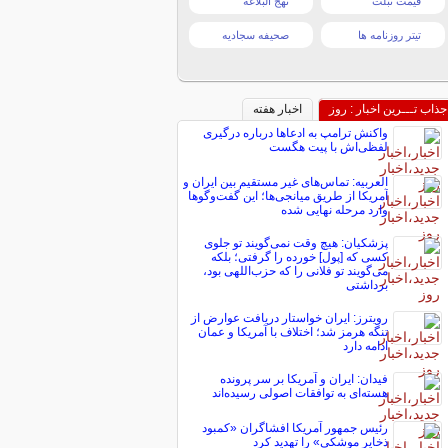
قیمت تبلت
نهج البلاغه
تیتر روزنامه ها
صحیفه سجادیه
جذاب تـــرین اخبار : روز
اخبار هفته
واکنش ترامپ به ادعاها درباره درگیری
لفظی‌اش با پیت هگست
العربیه: تماس‌های غیر مستقیم بین ایران و
آمریکا از طریق میانجی‌ها؛ این گفت‌و‌گو‌ها
وارد مرحله نهایی شده
پزشکیان: هیچ وقت نمی‌گویند تو جلوی
کسی که [پول] خورده را گرفتی؛ بلکه
می‌گویند تو فلانی را که حزب‌اللهی بود،
برداشتی
رویترز: ایران خواستار دریافت عوارض از
تنگه هرمز شد؛ اختلاف با آمریکا و عمان
ادامه دارد
فیدان: ایران و آمریکا بر سر پرونده
هسته‌ای به توافقات اصولی رسیده‌اند
رئیس جمهور آمریکا افشاگران «کمبود
ذخایر موشکی» را تهدید کرد