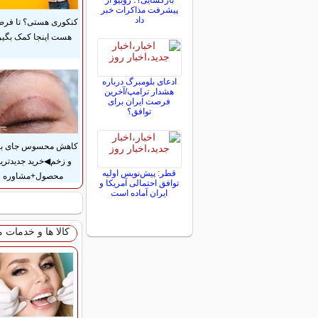
بازگشایی؟؛ روبیو از
پیشرفت مذاکرات خبر
داد
کنکوری هستی؟ تا فر
هست اینجا کمک بگیر
ادعای بلومبرگ درباره
هشدار ترامپ/آخرین
فرصت ایران برای
توافق؟
کاهش محسوس جای بخ
و زخم◀خرید جدیدتری
قطر: پیش‌نویس اولیه
محصول+مشاوره
توافق احتمالی آمریکا و
ایران آماده است
کالا ها و خدمات 