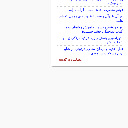
«آنتروپیک»
هوش مصنوعی جدید، انسان از آب درآمد!
تور آل یا یوآل چیست؟ تفاوت‌های مهمی که باید
بدانید!
نور خورشید و دشمن خاموش چشمان شما؛
آفتاب سوختگی چشم چیست؟
دکوراسیون بنفش و زرد؛ ترکیب رنگی زیبا و
اعجاب انگیز
علل، علایم و درمان سندرم فرتوتی؛ از شایع
ترین مشکلات سالمندی
مطالب روز گذشته »