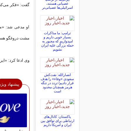
عصبانی هستند،
گفت: «فکر می‌کن
اسرائیلی‌ها عصبانی‌تر
او مدعی شد: «می‌
ترامپ: ما مذاکرات
بسیار خوبی داریم و
مشت دروغگو هستند
امیدواریم که مجبور به
حمله بزرگی علیه ایران
نشویم
وی ادعا کرد: «ایر
انصارالله: نفت‌کش
سعودی «وفاء» را هدف
قرار دادیم/ تردد در تنگه
پیشنهاد ویژه
هرمز همچنان محدود
است
پاکستان: کانال‌های
ارتباطی برای توافق بین
ایران و آمریکا داریم