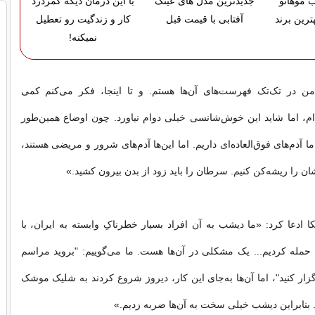
 موهاتو
جدیدترین مدل های عینک
با این درمان دیگه کمردرد
ترین برند
آفتابی با قیمت قبل
کار و زندگیت رو تعطیل
نمیکنه!
 در تک‌تک فهرست‌های آن‌ها هستم. و تا اینجا، فکر می‌کنم کمی
م، اما شاید این خوش‌شانسی خیلی دوام نیاورد. چون اوضاع همین‌طور
ا آدم‌های فوق‌العاده‌ای داریم. اما این‌ها آدم‌های شرور و مریضی هستند،
ان را ریشه‌کن کنیم. سرطان را باید زود از بدن بیرون کشید.»
ا ادعا کرد: «ما دیشب به آن افراد بسیار خطرناکِ وابسته به ایران، با
 حمله کردیم... یک مشکلی در آن‌ها هست. ما می‌گوییم: "بروید مراسم
گزار کنید"، اما آن‌ها به‌جای این کار، دیروز شروع کردند به شلیک موشک
بنابراین دیشب خیلی سخت به آن‌ها ضربه زدیم.»