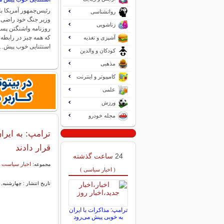
رئیس‌جمهور آمریکا با 
روانشناسی
وزیر جنگ خود راضی ا
زناشویی
روزنامه واشنگتن پست
که همه چیز در رابطه ب
آشپزی و تغذیه
استثنایی خوب پیش…
کودکان و والدین
مذهبی
کامپیوتر و اینترنت
علمی
ورزش
مجله خودرو
ترامپ: به ایر
قرار دادند
24
ساعت گذشته
اخبار سیاست 
مجموعه:
( اخبار سیاسی )
تاریخ انتشار : چهارشنبه, ۱۷ تیر ۱۴۰۵ ۱۲:۴۳
ترامپ: مذاکرات با ایران
به خوبی پیش می‌رود