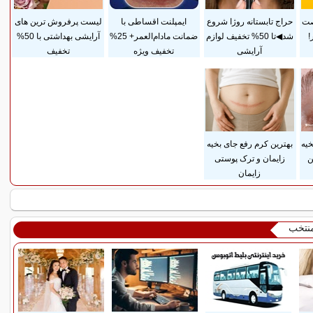
صت
حراج تابستانه روژا شروع
ایمپلنت اقساطی با
لیست پرفروش ترین های
!
شد◀تا 50% تخفیف لوازم
ضمانت مادام‌العمر+ 25%
آرایشی بهداشتی با 50%
آرایشی
تخفیف ویژه
تخفیف
یه
بهترین کرم رفع جای بخیه
ن
زایمان و ترک پوستی
زایمان
منتخب