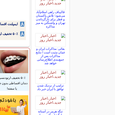
قالیباف راهی اسلام‌آباد
می‌شود؛ تلاش پاکستان
و قطر برای بازگرداندن
تهران و واشنگتن به میز
ایمپلنت اقسا
مذاکره
۵۰٪ تخفیف ارتودنسی دندان اقساطی بدون نیاز به چک یا سفته!
بقائی: مذاکرات ایران و
عمان مثبت است / نتایج
مذاکرات پس از
جمع‌بندی اطلاع‌رسانی
خواهد شد
۵۰٪ تخفیف ارتودنس
دندان اقساطی بدون 
ترامپ از نزدیک شدن
یا سفته!
توافق با ایران خبر داد
تنگه هرمز در آستانه