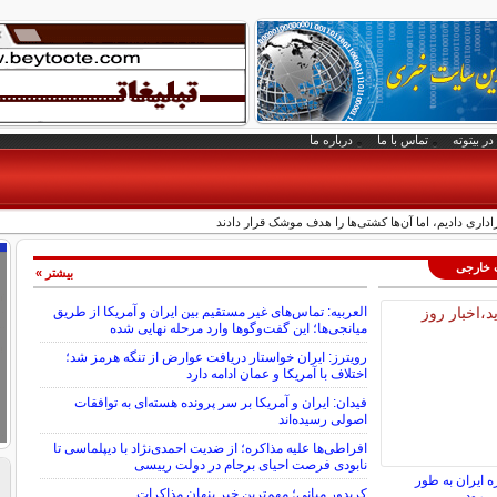
در بیتوته
تماس با ما
درباره ما
داری دادیم، اما آن‌ها کشتی‌ها را هدف موشک قرار دادند
ت خارجی
بیشتر »
العربیه: تماس‌های غیر مستقیم بین ایران و آمریکا از طریق
میانجی‌ها؛ این گفت‌و‌گو‌ها وارد مرحله نهایی شده
رویترز: ایران خواستار دریافت عوارض از تنگه هرمز شد؛
اختلاف با آمریکا و عمان ادامه دارد
فیدان: ایران و آمریکا بر سر پرونده هسته‌ای به توافقات
اصولی رسیده‌اند
افراطی‌ها علیه مذاکره؛ از ضدیت احمدی‌نژاد با دیپلماسی تا
نابودی فرصت احیای برجام در دولت رییسی
ه ایران به طور
کریدور میانی؛ مهم‌ترین خبر پنهان مذاکرات
ی‌رود