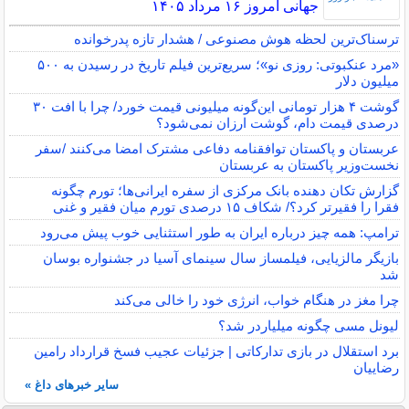
جهانی امروز ۱۶ مرداد ۱۴۰۵
ترسناک‌ترین لحظه هوش مصنوعی / هشدار تازه پدرخوانده
«مرد عنکبوتی: روزی نو»؛ سریع‌ترین فیلم تاریخ در رسیدن به ۵۰۰
میلیون دلار
گوشت ۴ هزار تومانی این‌گونه میلیونی قیمت خورد/ چرا با افت ۳۰
درصدی قیمت دام، گوشت ارزان نمی‌شود؟
عربستان و پاکستان توافقنامه دفاعی مشترک امضا می‌کنند /سفر
نخست‌وزیر پاکستان به عربستان
گزارش تکان‌ دهنده بانک مرکزی از سفره ایرانی‌ها؛ تورم چگونه
فقرا را فقیرتر کرد؟/ شکاف ۱۵ درصدی تورم میان فقیر و غنی
ترامپ: همه چیز درباره ایران به طور استثنایی خوب پیش می‌رود
بازیگر مالزیایی، فیلمساز سال سینمای آسیا در جشنواره بوسان
شد
چرا مغز در هنگام خواب، انرژی خود را خالی می‌کند
لیونل مسی چگونه میلیاردر شد؟
برد استقلال در بازی تدارکاتی | جزئیات عجیب فسخ قرارداد رامین
رضاییان
سایر خبرهای داغ »