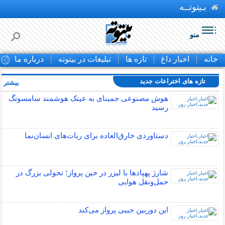
بـیتوتــه
منو
خانه
اخبار داغ
تازه ها
تبلیغات در بیتوته
درباره ما
ت
تازه های اختراعات جدید
بیشتر »
هوش مصنوعی جمینای به عینک هوشمند سامسونگ
رسید
دستاوردی خارق‌العاده برای ربات‌های انسان‌نما
شارژ پهپادها با لیزر در حین پرواز؛ تحولی بزرگ در
حمل‌ونقل هوایی
این دوربین جیبی پرواز می‌کند