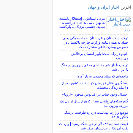
آخرین
اخبار ایران و جهان
مربی اسپانیایی استقلال یکشنبه
به تهران می‌آید؛ آدان در آستانه
تمدید، چشمی نزدیک به بازگشت
ترکیه، پاکستان و عربستان: حمله به یکی یعنی
حمله به همه / بیانیه وزارت خارجه پاکستان در
خصوص پیمان دفاعی مشترک مکه
النینو در راه است؛ پاییز امسال پرچالش
می‌شود؟
ترامپ با بازنشر مقاله‌ای مدعی پیروزی در جنگ
با ایران شد
فاجعه‌ای که میلاد محمدی به بار آورد!
دستگیری قاتل قهرمان کراسفیت کشور بعد از
۱۱ ماه زندگی مخفیانه
احتمال وجود حیات در اقیانوس مدفون «اروپا»
گنج سکه‌های طلایی بعد از 2 هزارسال از دل یک
مزرعه بیرون آمد
موضع وزارت بهداشت درباره ظرفیت پزشکی
کنکور ۱۴۰۵
قیمت نفت به ۸۳ دلار در هر بشکه رسید | واردات
نفت آمریکا از عربستان صفر شد