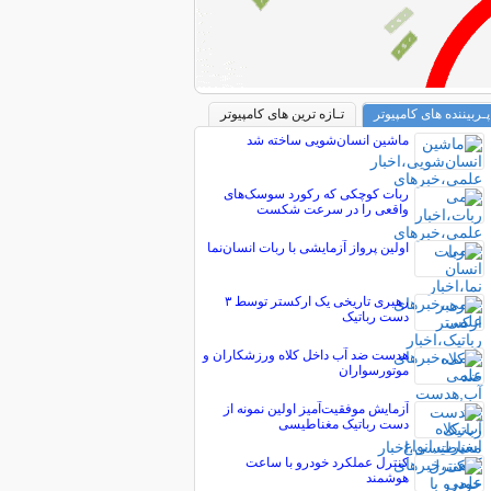
پـربیننده های کامپیوتر
تـازه ترین های کامپیوتر
ماشین انسان‌شویی ساخته شد
ربات کوچکی که رکورد سوسک‌های
واقعی را در سرعت شکست
اولین پرواز آزمایشی با ربات انسان‌نما
رهبری تاریخی یک ارکستر توسط ۳
دست رباتیک
هدست ضد آب داخل کلاه ورزشکاران و
موتورسواران
آزمایش موفقیت‌آمیز اولین نمونه از
دست رباتیک مغناطیسی
کنترل عملکرد خودرو با ساعت
هوشمند