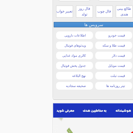
طالع بینی
فال روز
فال چوب
تعبیر خواب
هندی
تولد
سرویس ها
قیمت خودرو
اطلاعات دارویی
قیمت طلا و سکه
ویدئوهای فوتبال
قیمت دلار
کالری مواد غذایی
قیمت موبایل
جدول پخش فوتبال
قیمت تبلت
نهج البلاغه
تیتر روزنامه ها
صحیفه سجادیه