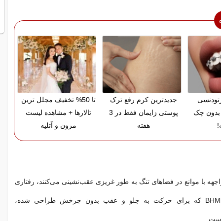
ارتودنسی
جدیدترین کرم رفع ترک
تا 50% تخفیف مجلل ترین
بدون چک
پوستی زایمان فقط در 3
تالارها + مشاهده لیست
!
هفته
مزون و آتلیه
هه با موانع در فضاهای تنگ به طور غریزی عقب‌نشینی می‌کنند، رفتاری
که توسط BHMbot-B که برای حرکت به جلو و عقب بدون چرخش طراحی شده،
است.