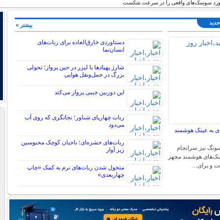
ورد سوسک‌های واقعی را در سرعت شکست
جدید
بیشتر »
دستاوردی خارق‌العاده برای ربات‌های
انسان‌نما
شارژ پهپادها با لیزر در حین پرواز؛ تحولی
بزرگ در حمل‌ونقل هوایی
این دوربین جیبی پرواز می‌کند
ربات چهارپای شناور؛ نجاتگری که روی آب
می‌دود
 به عینک هوشمند
ربات‌های حشره‌ای؛ ناجیان کوچک محبوسین
ونگ نیز سرانجام
زیر آوار
عینک‌های هوشمند مجهز
ت و برای…
متحول شدن ربات‌های نرم به کمک «چاپ
چهاربعدی»