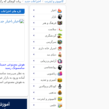
کامپیوتر و اینترنت
اختراعات جدید
ربات کوچکی که رک
اخبار
تازه های اختراعات 
بازار
فرهنگ و هنر
سلامت
گردشگری
سرگرمی
اسرار خانه داری
دنیای مد
آرایش و زیبایی
هوش مصنوعی جمینای
روانشناسی
سامسونگ رسید
به نظر می‌رسد سامس
زناشویی
آماده ورود به بازار 
آشپزی و تغذیه
به هوش مصنوعی اس
کودکان و والدین
مذهبی
کامپیوتر و اینترنت
علمی