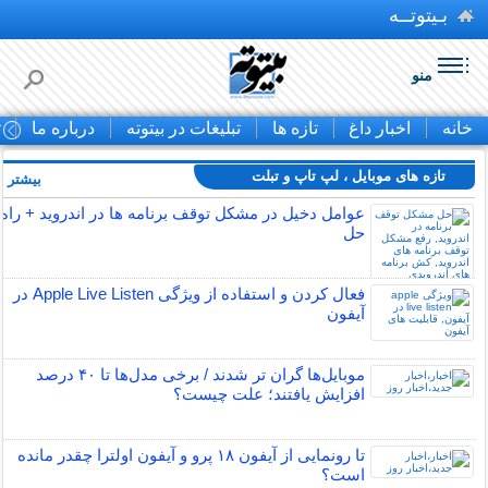
بـیتوتــه
منو
خانه
اخبار داغ
تازه ها
تبلیغات در بیتوته
درباره ما
ت
تازه های موبایل ، لپ تاپ و تبلت
بیشتر »
عوامل دخیل در مشکل توقف برنامه ها در اندروید + راه
حل
فعال کردن و استفاده از ویژگی Apple Live Listen در
آیفون
موبایل‌ها گران تر شدند / برخی مدل‌ها تا ۴۰ درصد
افزایش یافتند؛ علت چیست؟
تا رونمایی از آیفون ۱۸ پرو و آیفون اولترا چقدر مانده
است؟