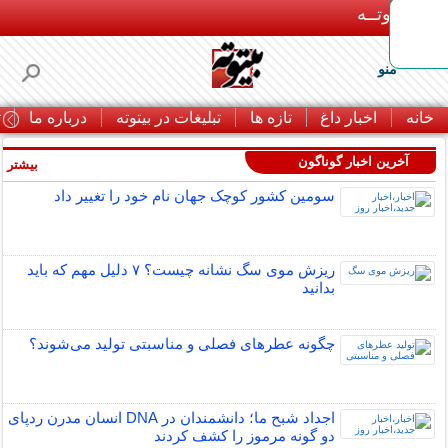
بـیتوتــه
منو
خانه
اخبار داغ
تازه ها
تبلیغات در بیتوته
درباره ما
ت
آخرین اخبار گوناگون
بیشتر »
سومین کشور کوچک جهان نام خود را تغییر داد
ریزش موی سگ نشانه چیست؟ ۷ دلیل مهم که باید
بدانید
چگونه عطرهای فصلی و مناسبتی تولید می‌شوند؟
اجداد شبح ما؛ دانشمندان در DNA انسان مدرن ردپای
دو گونه مرموز را کشف کردند