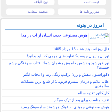
قیمت تبلت
نهج البلاغه
تیتر روزنامه ها
صحیفه سجادیه
امروز در بیتوته
هوش مصنوعی جدید، انسان از آب درآمد!
فال روزانه - پنج شنبه 15 مرداد 1405
تور آل یا یوآل چیست؟ تفاوت‌های مهمی که باید بدانید!
نور خورشید و دشمن خاموش چشمان شما؛ آفتاب سوختگی چشم
چیست؟
دکوراسیون بنفش و زرد؛ ترکیب رنگی زیبا و اعجاب انگیز
علل، علایم و درمان سندرم فرتوتی؛ از شایع ترین مشکلات
سالمندی
کاریکاتور تغذیه سالم
تغذیه مناسب برای بعد از ترک سیگار
هوش مصنوعی جمینای به عینک هوشمند سامسونگ رسید