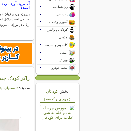
آیا بیرون آوردن زبان
روانشناسی
است؟
بیرون آوردن زبان کو
زناشویی
طبیعی است دلایل اص
آشپزی و تغذیه
زبان در نوزادان بیر
کودکان و والدین
مذهبی
کامپیوتر و اینترنت
علمی
ورزش
مجله خودرو
راکر کودک چیس
دانستنيهاي نوز
مجموعه:
بخش
کودکان
( مروری بر گذشته )