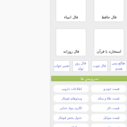
فال حافظ
فال انبیاء
استخاره با قرآن
فال روزانه
طالع بینی
فال روز
فال چوب
تعبیر خواب
هندی
تولد
سرویس ها
قیمت خودرو
اطلاعات دارویی
قیمت طلا و سکه
ویدئوهای فوتبال
قیمت دلار
کالری مواد غذایی
قیمت موبایل
جدول پخش فوتبال