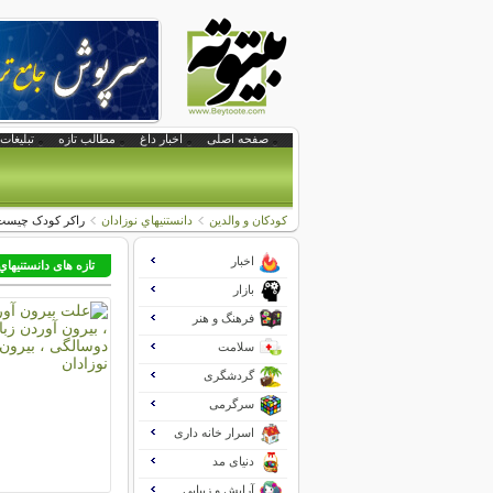
صفحه اصلی
اخبار داغ
مطالب تازه
تبلیغات 
کودکان و والدین
دانستنيهاي نوزادان
راکر کودک چیست و
اخبار
تازه های دانستنيهاي
بازار
فرهنگ و هنر
سلامت
گردشگری
سرگرمی
اسرار خانه داری
دنیای مد
آرایش و زیبایی