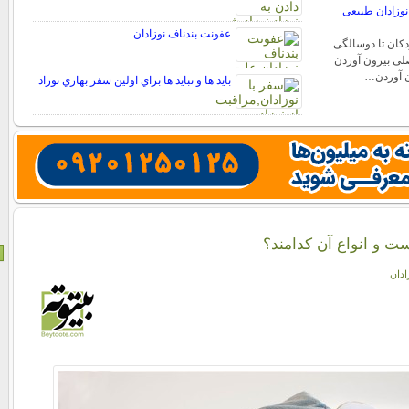
 نوزادان طبیعی
عفونت بندناف نوزادان
دکان تا دوسالگی
لی بیرون آوردن
ون آوردن…
بايد ها و نبايد ها براي اولين سفر بهاري نوزاد
ت و انواع آن کدامند؟
ادان