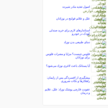
اصول تغذیه مادر شیرده
علل و علائم قولنج در نوزادان
استاندارهای لازم برای خرید صندلی
کودک در خودرو
دمای طبیعی بدن نوزاد
فلوس چیست؟ مزایا و مضرات فلوس
برای نوزادان
آیا پستانک باعث لاغری نوزاد می‌شود؟
پیشگیری از افسردگی پس از زایمان:
راهکارها و نکات ضروری
عفونت قارچی پوشک نوزاد: علل، علایم
و درمان