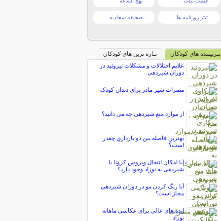
قیمت تبلت
نهج البلاغه
تیتر روزنامه ها
صحیفه سجادیه
پـربیننده های کودکان
تـازه ترین های کودکان
علایم اختلالات و مشکلات تیروئید در
دوران شیردهی
مضرات شیر مادر برای دندان کودک
از موارد منع شیردهی چه می دانید؟
بهترين فاصله بين دو بارداري چقدر
است؟
آیا امکان انتقال ویروس کرونا با
شیردهی به نوزاد وجود دارد؟
آیا رنگ کردن مو در دوران شیردهی
مجاز است؟
ایده های عالی برای عکاسی ماهانه
نوزاد