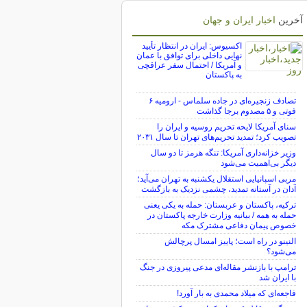
آخرین
اخبار ایران و جهان
اکسیوس: ایران در انتظار تأیید
نهایی داخلی برای توافق با عمان
و آمریکا / احتمال سفر عراقچی
به پاکستان
تصادف زنجیره‌ای در جاده سلماس - ارومیه ۶
فوتی و ۵ مصدوم برجا گذاشت
سنای آمریکا لایحه تحریم روسیه و ایران را
تصویب کرد؛ تمدید تحریم‌های تهران تا سال ۲۰۳۱
وزیر خزانه‌داری آمریکا: تنگه هرمز تا دو سال
دیگر بی‌اهمیت می‌شود
مربی اسپانیایی استقلال یکشنبه به تهران می‌آید؛
آدان در آستانه تمدید، چشمی نزدیک به بازگشت
ترکیه، پاکستان و عربستان: حمله به یکی یعنی
حمله به همه / بیانیه وزارت خارجه پاکستان در
خصوص پیمان دفاعی مشترک مکه
النینو در راه است؛ پاییز امسال پرچالش
می‌شود؟
ترامپ با بازنشر مقاله‌ای مدعی پیروزی در جنگ
با ایران شد
فاجعه‌ای که میلاد محمدی به بار آورد!