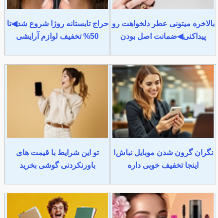
بالاخره میتونی عطر دلخواهت رو
حراج تابستانه روژا شروع شد◀تا
پیداکنی◀ضمانت اصل بودن
50% تخفیف لوازم آرایشی
نگران گرون شدن موبایل نباش!
تو این شرایط با قیمت های
اینجا تخفیف خوبی داره
باورنکردنی گوشی بخرید