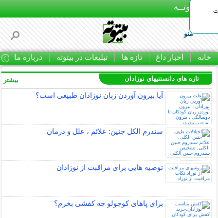
بـیتوتــه
ات
منو
خانه
اخبار داغ
تازه ها
تبلیغات در بیتوته
درباره ما
ت
تازه های دانستنيهاي نوزادان
بیشتر »
آیا بیرون آوردن زبان نوزادان طبیعی است؟
سندرم الکل جنین: علائم ، علل و درمان
توصیه هایی برای مراقبت از نوزادان
برای پاهای کوچولو چه کفشی بخرم؟