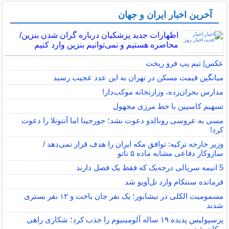
آخرین اخبار ایران و جهان
اظهارات جدید پزشکیان درباره گران شدن بنزین/
محاصره هستیم و نمی‌توانیم بنزین وارد کنیم
عکس| تیم پپ فرو ریخت
میانگین قیمت مسکن در تهران به این عدد عجیب رسید
مدارس بحران‌زده، وزارتخانه موکب‌دار!
تسهیم کاسپین با خط مرزی مجهول
مسی به عروسی رونالدو دعوت نشد؛ جورجینا اما آنتونلا را دعوت
کرد!
وزیر خارجه ترکیه: توافق مکه ایران را هدف قرار نمی‌دهد /
سازوکار دفاعی مشابه ماده ۵ ناتو
5 انیمه سریالی درجه‌یک که فقط یک فصل دارند
فرمانده سنتکام وارد تل‌آویو شد
مسمومیت الکلی در نیشابور؛ یک نفر جان باخت و ۱۲ نفر بستری
شدند
پرسپولیس پدیده ۱۹ ساله آلومینیوم را جذب کرد؛ شکاری راهی
پیکان شد