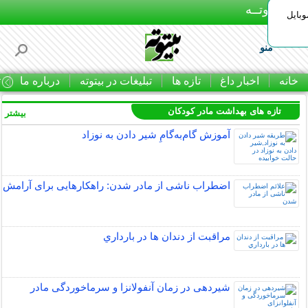
بـیتوتــه
وبایل
منو
خانه
اخبار داغ
تازه ها
تبلیغات در بیتوته
درباره ما
ت
تازه های بهداشت مادر کودکان
بیشتر »
آموزش گام‌به‌گامِ شیر دادن به نوزاد
اضطراب ناشی از مادر شدن: راهکارهایی برای آرامش
مراقبت از دندان‌ ها در بارداري
شیردهی در زمان آنفولانزا و سرماخوردگی مادر