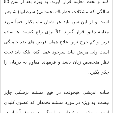
كنند و تحت معاینه قرار گیرند. به ویژه بعد از سن 50
سالگی كه مشكلات خطرناك تخمدانی( سرطانها) شایعتر
است و از این سن باید هر شش ماه یكبار حتماً مورد
معاینه دقیق قرار گیرند. كلاً براي رفع كیست ها ساده
ترین و كم خرج ترین علاج همان قرص های ضد حاملگی
است ولی مریض نباید سرخود عمل كند، بلكه باید تحت
نظر متخصص زنان باشد و فرمهای مقاوم به درمان را
جدّي بگیرد.
ساده اندیشی هیچوقت در هیچ مسئله پزشكی جایز
نیست، به ویژه در مورد مسئله تخمدان كه عضوی كلیدی
است و سلامتی و شادابی و زایندگی زن مستقیماً با آن در