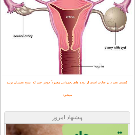
كیست تخم دان عبارت است از توده های تخمدانی معمولاً خوش خیم كه نسج تخمدان تولید
ميشود
پیشنهاد امروز