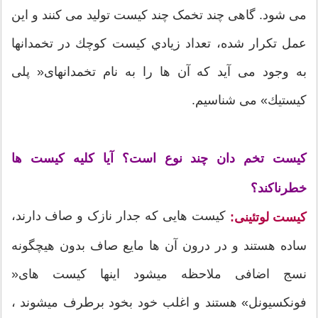
می شود. گاهی چند تخمک چند كیست تولید می كنند و این
عمل تكرار شده، تعداد زيادي كیست كوچك در تخمدانها
به وجود می آید كه آن ها را به نام تخمدانهای« پلی
كیستیك» می شناسیم.
كیست تخم دان چند نوع است؟ آیا کلیه كیست ها
خطرناكند؟
کیست هایی که جدار نازک و صاف دارند،
کیست لوتئینی:
ساده هستند و در درون آن ها مایع صاف بدون هیچگونه
نسج اضافی ملاحظه ميشود اینها کیست های«
فونکسیونل» هستند و اغلب خود بخود برطرف میشوند ،