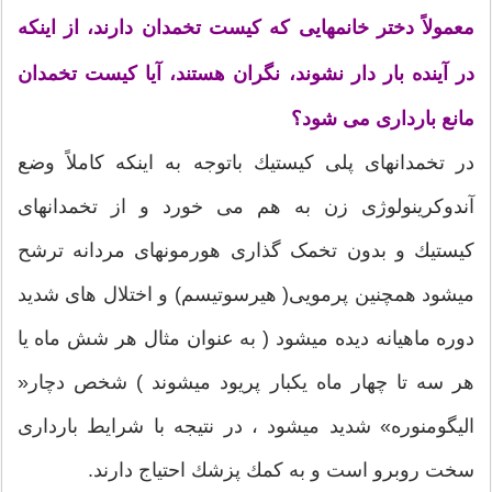
معمولاً دختر خانمهایی كه كیست تخمدان دارند، از اینكه
در آينده بار دار نشوند، نگران هستند، آیا كیست تخمدان
مانع بارداری می شود؟
در تخمدانهای پلی كیستیك باتوجه به اینكه كاملاً وضع
آندوكرینولوژی زن به هم می خورد و از تخمدانهای
كیستیك و بدون تخمک گذاری هورمونهای مردانه ترشح
ميشود همچنين پرمویی( هیرسوتیسم) و اختلال های شدید
دوره ماهیانه دیده ميشود ( به عنوان مثال هر شش ماه یا
هر سه تا چهار ماه یكبار پریود میشوند ) شخص دچار«
الیگومنوره» شدید ميشود ، در نتيجه با شرایط بارداری
سخت روبرو است و به كمك پزشك احتیاج دارند.