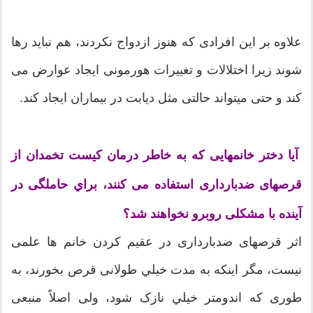
علاوه بر این افرادی كه هنوز ازدواج نكردند، هم نباید رها
شوند زیرا اختلالات و تغييرات هورمونی ایجاد عوارض می
كند و حتی میتواند حالتی مثل دیابت در بیماران ایجاد كند.
آیا دختر خانمهایی كه به خاطر درمان كیست تخمدان از
قرصهای ضدبارداری استفاده می كنند، براي حاملگی در
آينده با مشكلی روبرو نخواهند شد؟
اثر قرصهای ضدبارداری در عقیم كردن خانم ها علمی
نیست، مگر اینكه به مدت خيلي طولانی قرص بخورند، به
طوری كه اندومتر خيلي نازک شود، ولی اصلاً منبعی