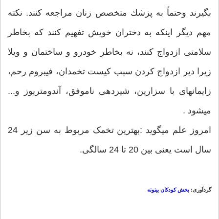
بگیرند وحتماً به پزشك متخصص زنان مراجعه کنند. نكته
مهم ديگر اینكه به دختران خویش تفهیم كنند كه بخاطر
سلامتی ازدواج كنند، نه بخاطر خودرو و ساختمان و ویلا
زیرا دیر ازدواج كردن سبب كیست تخمدان، فیبروم رحم،
زایمانهای با سزارین، شیردهی ناموفق، آندومتریوز و...
ميشود .
امروز علم ميگويد :بهترین تخمک مربوط به سن زیر 24
سال است یعنی بین 20 تا 24 سالگی.
گردآوری:
بخش کودکان بیتوته