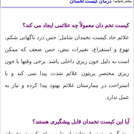
درمان کیست تخمدان
بیشتر بخوانید:
كیست تخم دان معمولاً چه علائمی ایجاد می كند؟
علائم حاد كیست تخمدان شامل: حس درد ناگهانی شكم،
تهوع و استفراغ، تغييرات نبض، حس ضعف كه ممكن
است به دلیل خون ريزي داخلی باشد. برخی وقتها با خون
ريزي مختصر پریتون علائم شدت پیدا نمی كند و با
استراحت در بیمارستان علائم بهبود پیدا كرده و نیاز به
عمل ندارد.
آیا این كیست تخمدان قابل پیشگیری هستند؟
پيش‌گيري بدون استفاده از دارو براي كیست تخمدان