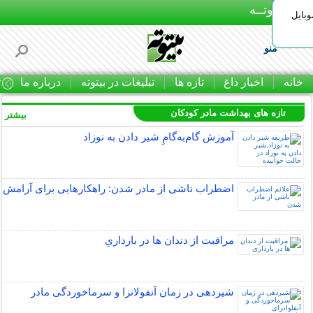
بـیتوتــه
وبایل
منو
خانه
اخبار داغ
تازه ها
تبلیغات در بیتوته
درباره ما
ت
تازه های بهداشت مادر کودکان
بیشتر »
آموزش گام‌به‌گامِ شیر دادن به نوزاد
اضطراب ناشی از مادر شدن: راهکارهایی برای آرامش
مراقبت از دندان‌ ها در بارداري
شیردهی در زمان آنفولانزا و سرماخوردگی مادر