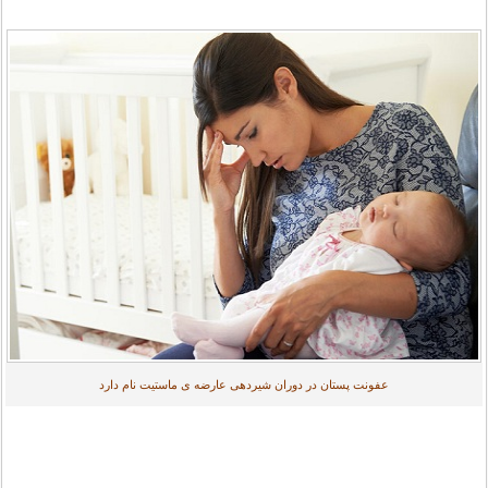
عفونت پستان در دوران شیردهی عارضه ی ماستیت نام دارد