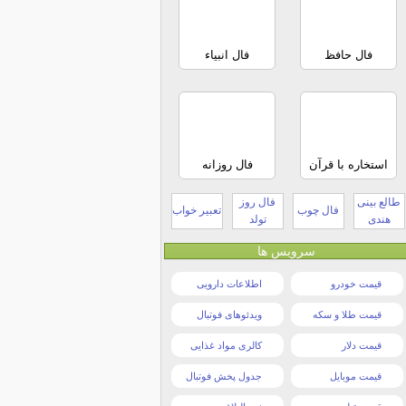
فال حافظ
فال انبیاء
استخاره با قرآن
فال روزانه
طالع بینی
فال روز
فال چوب
تعبیر خواب
هندی
تولد
سرویس ها
قیمت خودرو
اطلاعات دارویی
قیمت طلا و سکه
ویدئوهای فوتبال
قیمت دلار
کالری مواد غذایی
قیمت موبایل
جدول پخش فوتبال