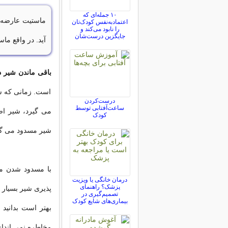
۱۰ جمله‌ای که
ماستیت عارضه ا
اعتمادبه‌نفس کودک‌تان
را نابود می‌کند و
جایگزین درست‌شان
آید. در واقع م
باقی ماندن شیر د
است. زمانی که سر
درست‌کردن
ساعت‌آفتابی توسط
می گیرد، شیر اض
کودک
شیر مسدود می گرد
با مسدود شدن مجر
درمان خانگی یا ویزیت
پزشک؟ راهنمای
پذیری شیر بسیار ک
تصمیم‌گیری در
بیماری‌های شایع کودک
بهتر است بدانید
مخاطره نمی انداز