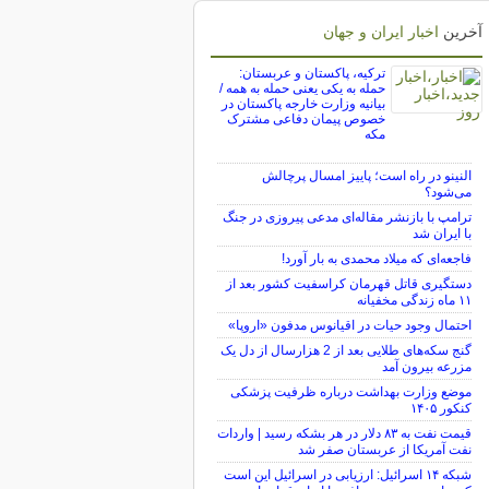
آخرین
اخبار ایران و جهان
ترکیه، پاکستان و عربستان:
حمله به یکی یعنی حمله به همه /
بیانیه وزارت خارجه پاکستان در
خصوص پیمان دفاعی مشترک
مکه
النینو در راه است؛ پاییز امسال پرچالش
می‌شود؟
ترامپ با بازنشر مقاله‌ای مدعی پیروزی در جنگ
با ایران شد
فاجعه‌ای که میلاد محمدی به بار آورد!
دستگیری قاتل قهرمان کراسفیت کشور بعد از
۱۱ ماه زندگی مخفیانه
احتمال وجود حیات در اقیانوس مدفون «اروپا»
گنج سکه‌های طلایی بعد از 2 هزارسال از دل یک
مزرعه بیرون آمد
موضع وزارت بهداشت درباره ظرفیت پزشکی
کنکور ۱۴۰۵
قیمت نفت به ۸۳ دلار در هر بشکه رسید | واردات
نفت آمریکا از عربستان صفر شد
شبکه ۱۴ اسرائیل: ارزیابی در اسرائیل این است