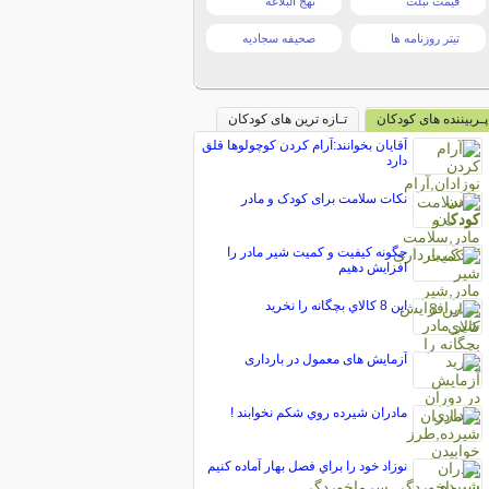
قیمت تبلت
نهج البلاغه
تیتر روزنامه ها
صحیفه سجادیه
پـربیننده های کودکان
تـازه ترین های کودکان
آقایان بخوانند:آرام كردن كوچولوها قلق
دارد
نکات سلامت برای کودک و مادر
چگونه کیفیت و کمیت شیر مادر را
افزایش دهیم
اين 8 کالاي بچگانه را نخريد
آزمایش های معمول در بارداری
مادران شيرده روي شكم نخوابند !
نوزاد خود را براي فصل بهار آماده کنيم