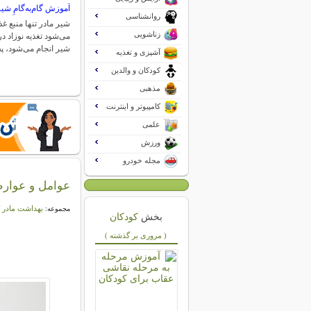
آموزش گام‌به‌گامِ شیر
روانشناسی
شیر مادر تنها منبع غ
زناشویی
می‌شود تغذیه نوزاد در
شیر انجام می‌شود،
آشپزی و تغذیه
کودکان و والدین
مذهبی
کامپیوتر و اینترنت
علمی
ورزش
مجله خودرو
عوامل و عوارض
بهداشت مادر 
مجموعه:
بخش
کودکان
( مروری بر گذشته )