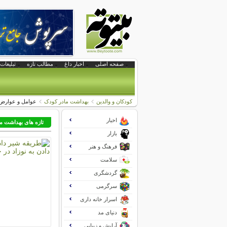
صفحه اصلی
اخبار داغ
مطالب تازه
تبلیغات 
کودکان و والدین
بهداشت مادر کودک
عوامل و عوارض 
اخبار
تازه های بهداشت ما
بازار
فرهنگ و هنر
سلامت
گردشگری
سرگرمی
اسرار خانه داری
دنیای مد
آرایش و زیبایی